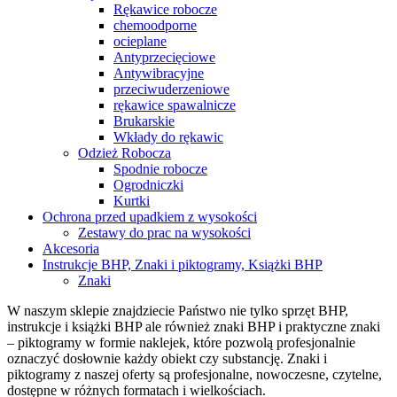
Rękawice robocze
chemoodporne
ocieplane
Antyprzecięciowe
Antywibracyjne
przeciwuderzeniowe
rękawice spawalnicze
Brukarskie
Wkłady do rękawic
Odzież Robocza
Spodnie robocze
Ogrodniczki
Kurtki
Ochrona przed upadkiem z wysokości
Zestawy do prac na wysokości
Akcesoria
Instrukcje BHP, Znaki i piktogramy, Książki BHP
Znaki
W naszym sklepie znajdziecie Państwo nie tylko sprzęt BHP,
instrukcje i książki BHP ale również znaki BHP i praktyczne znaki
– piktogramy w formie naklejek, które pozwolą profesjonalnie
oznaczyć dosłownie każdy obiekt czy substancję. Znaki i
piktogramy z naszej oferty są profesjonalne, nowoczesne, czytelne,
dostępne w różnych formatach i wielkościach.