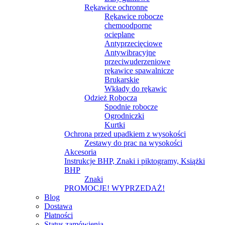
Rękawice ochronne
Rękawice robocze
chemoodporne
ocieplane
Antyprzecięciowe
Antywibracyjne
przeciwuderzeniowe
rękawice spawalnicze
Brukarskie
Wkłady do rękawic
Odzież Robocza
Spodnie robocze
Ogrodniczki
Kurtki
Ochrona przed upadkiem z wysokości
Zestawy do prac na wysokości
Akcesoria
Instrukcje BHP, Znaki i piktogramy, Książki
BHP
Znaki
PROMOCJE! WYPRZEDAŻ!
Blog
Dostawa
Płatności
Status zamówienia