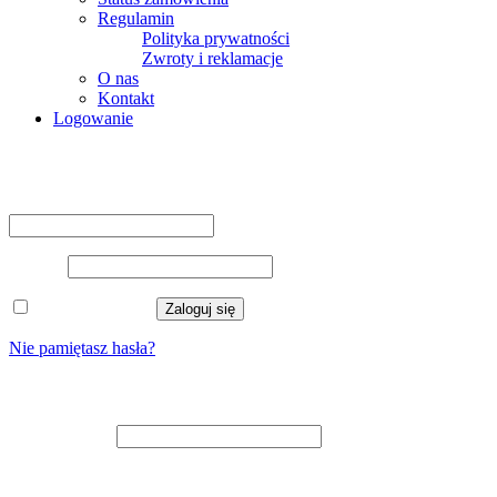
Regulamin
Polityka prywatności
Zwroty i reklamacje
O nas
Kontakt
Logowanie
Logowanie
Nazwa użytkownika lub adres e-mail
*
Hasło
*
Zapamiętaj mnie
Zaloguj się
Nie pamiętasz hasła?
Zarejestruj się
Adres e-mail
*
Na adres e-mail zostanie wysłany odnośnik do ustawienia nowego
hasła.