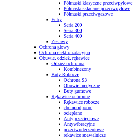
Półmaski klasyczne przeciwpyłowe
Półmaski składane przeciwpyłowe
Półmaski przeciwgazowe
Filtry
Seria 200
Seria 300
Seria 400
Zestawy
Ochrona głowy
Ochrona elektroizolacyjna
Obuwie, odzież, rękawice
Odzież ochronna
Kombinezony
Buty Robocze
Ochrona S3
Obuwie medyczne
Buty gumowe
Rękawice ochronne
Rękawice robocze
chemoodporne
ocieplane
Antyprzecięciowe
Antywibracyjne
przeciwuderzeniowe
rękawice spawalnicze