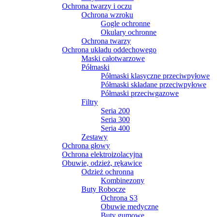
Ochrona twarzy i oczu
Ochrona wzroku
Gogle ochronne
Okulary ochronne
Ochrona twarzy
Ochrona układu oddechowego
Maski całotwarzowe
Półmaski
Półmaski klasyczne przeciwpyłowe
Półmaski składane przeciwpyłowe
Półmaski przeciwgazowe
Filtry
Seria 200
Seria 300
Seria 400
Zestawy
Ochrona głowy
Ochrona elektroizolacyjna
Obuwie, odzież, rękawice
Odzież ochronna
Kombinezony
Buty Robocze
Ochrona S3
Obuwie medyczne
Buty gumowe