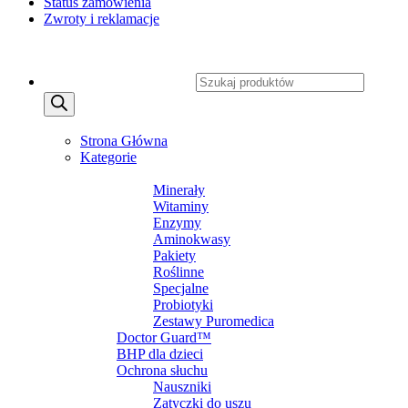
Status zamówienia
Zwroty i reklamacje
Copyright 2026 ©
CXSafety.pl
Wyszukiwarka produktów
MENU
MENU
Strona Główna
Kategorie
SUPLEMENTY DIETY
Minerały
Witaminy
Enzymy
Aminokwasy
Pakiety
Roślinne
Specjalne
Probiotyki
Zestawy Puromedica
Doctor Guard™
BHP dla dzieci
Ochrona słuchu
Nauszniki
Zatyczki do uszu