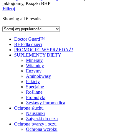
piktogramy, Książki BHP
Filtruj
Showing all 6 results
Doctor Guard™
BHP dla dzieci
PROMOCJE! WYPRZEDAŻ!
SUPLEMENTY DIETY
Minerały
Witaminy
Enzymy
Aminokwasy
Pakiety
Specjalne
Roślinne
Probiotyki
Zestawy Puromedica
Ochrona słuchu
Nauszniki
Zatyczki do uszu
Ochrona twarzy i oczu
Ochrona wzroku