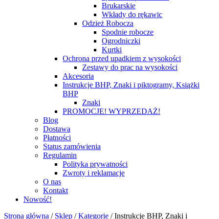
Brukarskie
Wkłady do rękawic
Odzież Robocza
Spodnie robocze
Ogrodniczki
Kurtki
Ochrona przed upadkiem z wysokości
Zestawy do prac na wysokości
Akcesoria
Instrukcje BHP, Znaki i piktogramy, Książki
BHP
Znaki
PROMOCJE! WYPRZEDAŻ!
Blog
Dostawa
Płatności
Status zamówienia
Regulamin
Polityka prywatności
Zwroty i reklamacje
O nas
Kontakt
Nowość!
Strona główna
/
Sklep
/
Kategorie
/
Instrukcje BHP, Znaki i