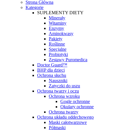
Strona Główna
Kategorie
SUPLEMENTY DIETY
Minerały
Witaminy
Enzymy
Aminokwasy
Pakiety
Roślinne
Specjalne
Probiotyki
Zestawy Puromedica
Doctor Guard™
BHP dla dzieci
Ochrona słuchu
Nauszniki
Zatyczki do uszu
Ochrona twarzy i oczu
Ochrona wzroku
Gogle ochronne
Okulary ochronne
Ochrona twarzy
Ochrona układu oddechowego
Maski całotwarzowe
Półmaski