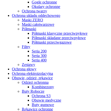
Gogle ochronne
Okulary ochronne
Ochrona twarzy
Ochrona układu oddechowego
Maski ZERO
Maski całotwarzowe
Półmaski
Półmaski klasyczne przeciwpyłowe
Półmaski składane przeciwpyłowe
Półmaski przeciwgazowe
Filtry
Seria 200
Seria 300
Seria 400
Zestawy
Ochrona głowy
Ochrona elektroizolacyjna
Obuwie, odzież, rękawice
Odzież ochronna
Kombinezony
Buty Robocze
Ochrona S3
Obuwie medyczne
Buty gumowe
Rękawice ochronne