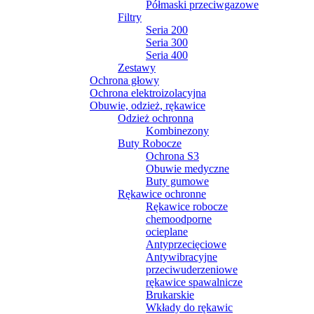
Półmaski przeciwgazowe
Filtry
Seria 200
Seria 300
Seria 400
Zestawy
Ochrona głowy
Ochrona elektroizolacyjna
Obuwie, odzież, rękawice
Odzież ochronna
Kombinezony
Buty Robocze
Ochrona S3
Obuwie medyczne
Buty gumowe
Rękawice ochronne
Rękawice robocze
chemoodporne
ocieplane
Antyprzecięciowe
Antywibracyjne
przeciwuderzeniowe
rękawice spawalnicze
Brukarskie
Wkłady do rękawic