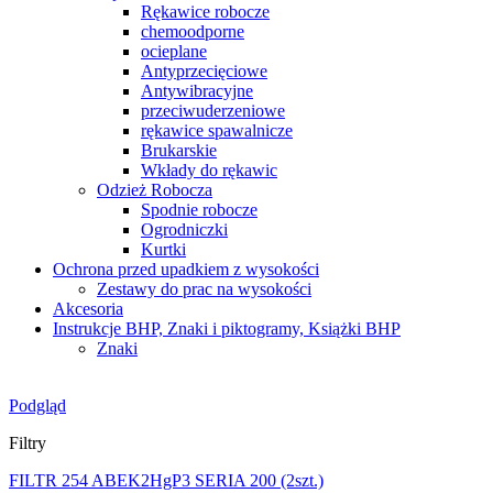
Rękawice robocze
chemoodporne
ocieplane
Antyprzecięciowe
Antywibracyjne
przeciwuderzeniowe
rękawice spawalnicze
Brukarskie
Wkłady do rękawic
Odzież Robocza
Spodnie robocze
Ogrodniczki
Kurtki
Ochrona przed upadkiem z wysokości
Zestawy do prac na wysokości
Akcesoria
Instrukcje BHP, Znaki i piktogramy, Książki BHP
Znaki
Podgląd
Filtry
FILTR 254 ABEK2HgP3 SERIA 200 (2szt.)