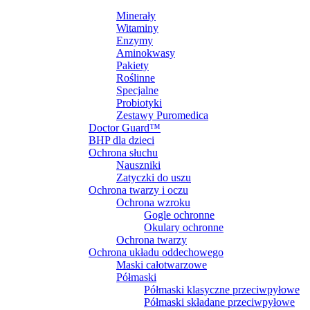
SUPLEMENTY DIETY
Minerały
Witaminy
Enzymy
Aminokwasy
Pakiety
Roślinne
Specjalne
Probiotyki
Zestawy Puromedica
Doctor Guard™
BHP dla dzieci
Ochrona słuchu
Nauszniki
Zatyczki do uszu
Ochrona twarzy i oczu
Ochrona wzroku
Gogle ochronne
Okulary ochronne
Ochrona twarzy
Ochrona układu oddechowego
Maski całotwarzowe
Półmaski
Półmaski klasyczne przeciwpyłowe
Półmaski składane przeciwpyłowe