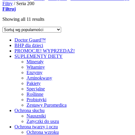
Filtry
/
Seria 200
Filtruj
Showing all 11 results
Doctor Guard™
BHP dla dzieci
PROMOCJE! WYPRZEDAŻ!
SUPLEMENTY DIETY
Minerały
Witaminy
Enzymy
Aminokwasy
Pakiety
Specjalne
Roślinne
Probiotyki
Zestawy Puromedica
Ochrona słuchu
Nauszniki
Zatyczki do uszu
Ochrona twarzy i oczu
Ochrona wzroku