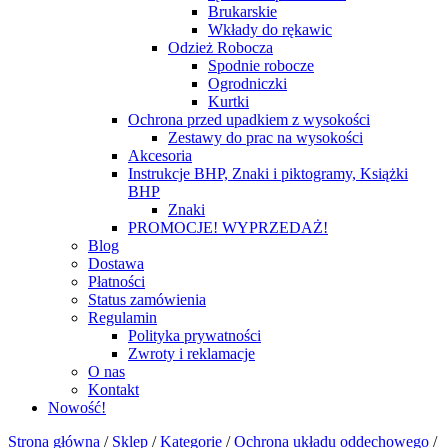
Brukarskie
Wkłady do rękawic
Odzież Robocza
Spodnie robocze
Ogrodniczki
Kurtki
Ochrona przed upadkiem z wysokości
Zestawy do prac na wysokości
Akcesoria
Instrukcje BHP, Znaki i piktogramy, Książki
BHP
Znaki
PROMOCJE! WYPRZEDAŻ!
Blog
Dostawa
Płatności
Status zamówienia
Regulamin
Polityka prywatności
Zwroty i reklamacje
O nas
Kontakt
Nowość!
Strona główna
/
Sklep
/
Kategorie
/
Ochrona układu oddechowego
/