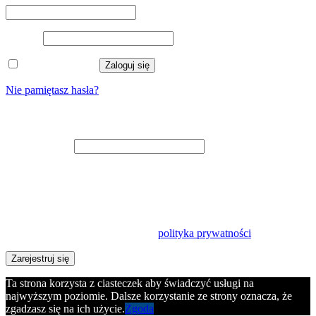
Hasło
*
Zapamiętaj mnie
Zaloguj się
Nie pamiętasz hasła?
Zarejestruj się
Adres e-mail
*
Na adres e-mail zostanie wysłany odnośnik do ustawienia nowego
hasła.
Twoje dane osobowe będą wykorzystywane w celu usprawnienia
korzystania z tej witryny, zarządzania dostępem do konta oraz do
innych celów opisanych w naszej
polityka prywatności
.
Zarejestruj się
Ta strona korzysta z ciasteczek aby świadczyć usługi na
najwyższym poziomie. Dalsze korzystanie ze strony oznacza, że
zgadzasz się na ich użycie.
Zgoda