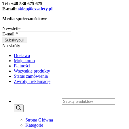
Tel: +48 530 675 675
E-mail:
sklep@cxsafety.pl
Media społecznościowe
Newsletter
E-mail
*
Na skróty
Dostawa
Moje konto
Płatności
Wszystkie produkty
Status zamówienia
Zwroty i reklamacje
Copyright 2026 ©
CXSafety.pl
Wyszukiwarka produktów
MENU
MENU
Strona Główna
Kategorie