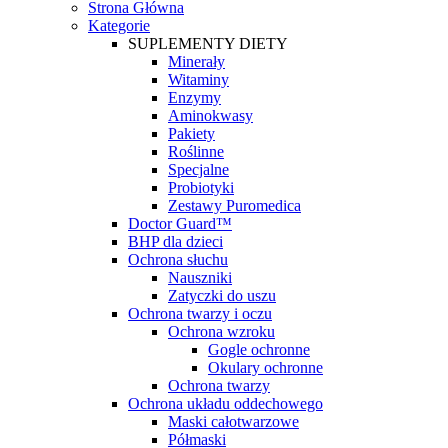
Strona Główna
Kategorie
SUPLEMENTY DIETY
Minerały
Witaminy
Enzymy
Aminokwasy
Pakiety
Roślinne
Specjalne
Probiotyki
Zestawy Puromedica
Doctor Guard™
BHP dla dzieci
Ochrona słuchu
Nauszniki
Zatyczki do uszu
Ochrona twarzy i oczu
Ochrona wzroku
Gogle ochronne
Okulary ochronne
Ochrona twarzy
Ochrona układu oddechowego
Maski całotwarzowe
Półmaski