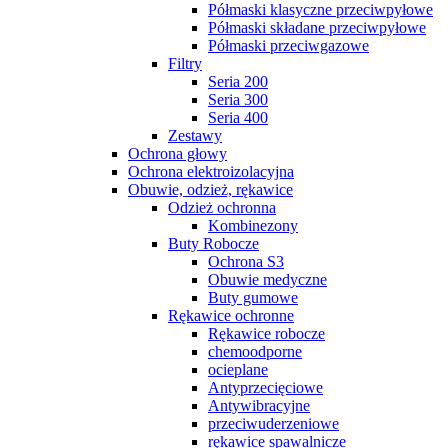
Półmaski klasyczne przeciwpyłowe
Półmaski składane przeciwpyłowe
Półmaski przeciwgazowe
Filtry
Seria 200
Seria 300
Seria 400
Zestawy
Ochrona głowy
Ochrona elektroizolacyjna
Obuwie, odzież, rękawice
Odzież ochronna
Kombinezony
Buty Robocze
Ochrona S3
Obuwie medyczne
Buty gumowe
Rękawice ochronne
Rękawice robocze
chemoodporne
ocieplane
Antyprzecięciowe
Antywibracyjne
przeciwuderzeniowe
rękawice spawalnicze