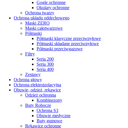
Gogle ochronne
Okulary ochronne
Ochrona twarzy
Ochrona układu oddechowego
Maski ZERO
Maski całotwarzowe
Półmaski
Półmaski klasyczne przeciwpyłowe
Półmaski składane przeciwpyłowe
Półmaski przeciwgazowe
Filtry
Seria 200
Seria 300
Seria 400
Zestawy
Ochrona głowy
Ochrona elektroizolacyjna
Obuwie, odzież, rękawice
Odzież ochronna
Kombinezony
Buty Robocze
Ochrona S3
Obuwie medyczne
Buty gumowe
Rękawice ochronne