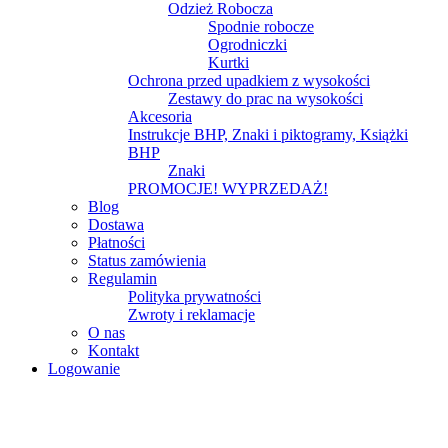
Odzież Robocza
Spodnie robocze
Ogrodniczki
Kurtki
Ochrona przed upadkiem z wysokości
Zestawy do prac na wysokości
Akcesoria
Instrukcje BHP, Znaki i piktogramy, Książki
BHP
Znaki
PROMOCJE! WYPRZEDAŻ!
Blog
Dostawa
Płatności
Status zamówienia
Regulamin
Polityka prywatności
Zwroty i reklamacje
O nas
Kontakt
Logowanie
Logowanie
Nazwa użytkownika lub adres e-mail
*