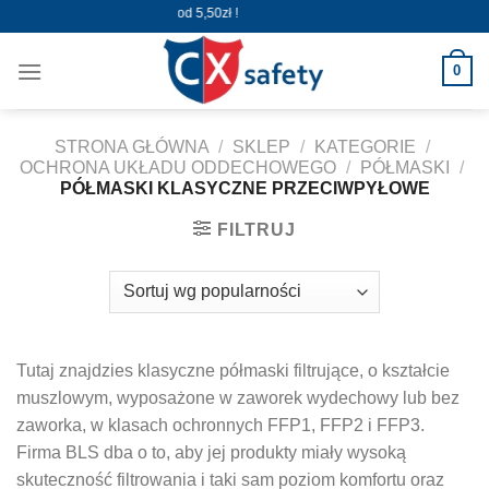
Skip
Wysyłka już od 5,50zł !
to
content
0
STRONA GŁÓWNA
/
SKLEP
/
KATEGORIE
/
OCHRONA UKŁADU ODDECHOWEGO
/
PÓŁMASKI
/
PÓŁMASKI KLASYCZNE PRZECIWPYŁOWE
FILTRUJ
Tutaj znajdzies klasyczne półmaski filtrujące, o kształcie
muszlowym, wyposażone w zaworek wydechowy lub bez
zaworka, w klasach ochronnych FFP1, FFP2 i FFP3.
Firma BLS dba o to, aby jej produkty miały wysoką
skuteczność filtrowania i taki sam poziom komfortu oraz