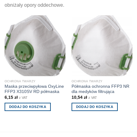
obniżały opory oddechowe.
OCHRONA TWARZY
OCHRONA TWARZY
Maska przeciwpyłowa OxyLine
Półmaska ochronna FFP3 NR
FFP3 X310SV RD półmaska
dla medyków filtrująca
6,15
zł
10,54
zł
z VAT
z VAT
DODAJ DO KOSZYKA
DODAJ DO KOSZYKA