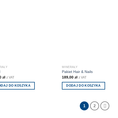
ma
wiele
antów.
wariantów.
e
Opcje
na
można
ać
wybrać
na
ie
stronie
uktu
produktu
RAŁY
MINERAŁY
M
Pakiet Hair & Nails
00
zł
189,00
zł
z VAT
z VAT
ODAJ DO KOSZYKA
DODAJ DO KOSZYKA
1
2