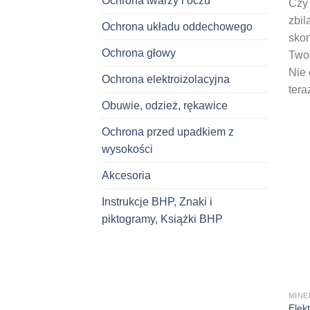
Ochrona twarzy i oczu
Czy 
zbil
Ochrona układu oddechowego
skon
Ochrona głowy
Twoi
Nie 
Ochrona elektroizolacyjna
tera
Obuwie, odzież, rękawice
Ochrona przed upadkiem z
wysokości
Akcesoria
Instrukcje BHP, Znaki i
piktogramy, Książki BHP
MINE
Elek