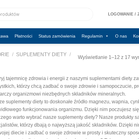
LOGOWANIE / 
tawa
Płatności
Status zamówienia
Regulamin
O nas
Ko
RIE
/
SUPLEMENTY DIETY
/
Wyświetlanie 1–12 z 17 wy
yj tajemnicę zdrowia i energii z naszymi suplementami diety z
stkich, którzy chcą zadbać o swoje zdrowie i samopoczucie, pr
arczy organizmowi niezbędnych składników mineralnych.
e suplementy diety to doskonałe źródło magnezu, wapnia, cyn
idłowego funkcjonowania organizmu. Dzięki nim poczujesz się p
zego warto wybrać nasze suplementy diety? Nasze produkty s
jalistów, którzy dbają o najwyższą jakość składników. Dzięki
ojej diecie i zadbać o swoje zdrowie w prosty i skuteczny spos