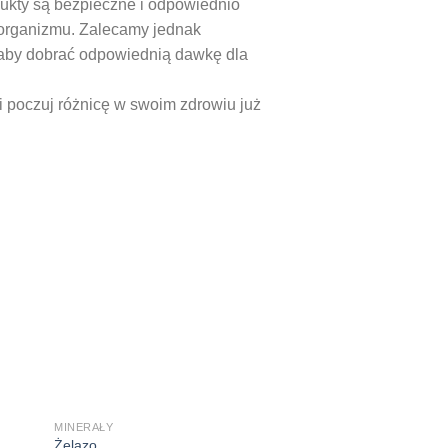
dukty są bezpieczne i odpowiednio
 organizmu. Zalecamy jednak
 aby dobrać odpowiednią dawkę dla
 i poczuj różnicę w swoim zdrowiu już
MINERAŁY
Żelazo