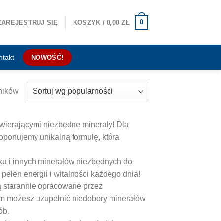
0
ZAREJESTRUJ SIĘ
KOSZYK /
0,00
ZŁ
ntakt
NOWOŚĆ!
ników
awierającymi niezbędne minerały! Dla
oponujemy unikalną formułę, która
ku i innych minerałów niezbędnych do
ełen energii i witalności każdego dnia!
ą starannie opracowane przez
 nim możesz uzupełnić niedobory minerałów
ób.