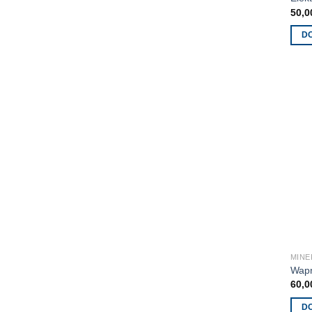
50,
D
MINE
Wap
60,
D