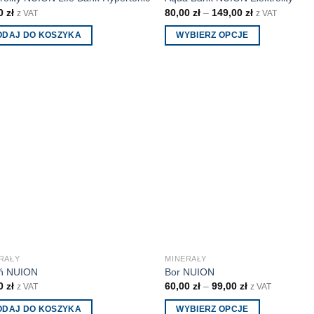
00
zł
80,00
zł
–
149,00
zł
z VAT
z VAT
ODAJ DO KOSZYKA
WYBIERZ OPCJE
Ten
produkt
ma
wiele
wariantów.
Opcje
można
wybrać
na
stronie
produktu
RAŁY
MINERAŁY
ń NUION
Bor NUION
00
zł
60,00
zł
–
99,00
zł
z VAT
z VAT
ODAJ DO KOSZYKA
WYBIERZ OPCJE