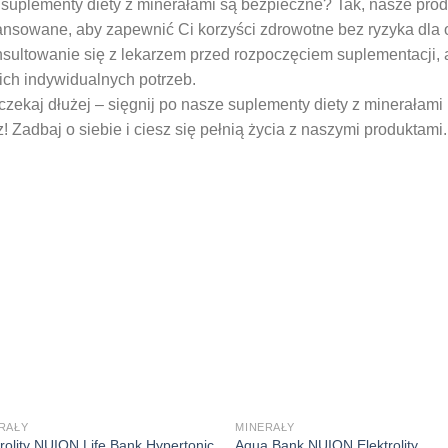
suplementy diety z minerałami są bezpieczne? Tak, nasze pro
ansowane, aby zapewnić Ci korzyści zdrowotne bez ryzyka dla
sultowanie się z lekarzem przed rozpoczęciem suplementacji,
ch indywidualnych potrzeb.
czekaj dłużej – sięgnij po nasze suplementy diety z minerałami
z! Zadbaj o siebie i ciesz się pełnią życia z naszymi produktami.
RAŁY
MINERAŁY
trolity NUION Life Bank Hypertonic
Aqua Bank NUION Elektrolity