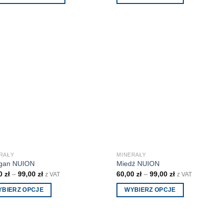
Ten
produkt
ma
wiele
wariantów.
Opcje
można
wybrać
na
stronie
produktu
RAŁY
MINERAŁY
gan NUION
Miedź NUION
00
zł
–
99,00
zł
60,00
zł
–
99,00
zł
z VAT
z VAT
YBIERZ OPCJE
WYBIERZ OPCJE
Ten
ukt
produkt