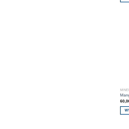
MINE
Man
60,
W
Ten
prod