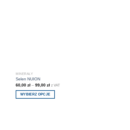
MINERAŁY
Selen NUION
60,00
zł
–
99,00
zł
z VAT
WYBIERZ OPCJE
Ten
produkt
ma
wiele
wariantów.