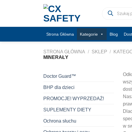
Skip
Wyszukiwarka
to
produktów
content
Strona Główna
Kategorie
Blog
Dos
STRONA GŁÓWNA
/
SKLEP
/
KATEGO
MINERAŁY
Odkr
Doctor Guard™
wszy
BHP dla dzieci
dost
Nasz
PROMOCJE! WYPRZEDAŻ!
praw
SUPLEMENTY DIETY
Dlac
spec
Ochrona słuchu
w sw