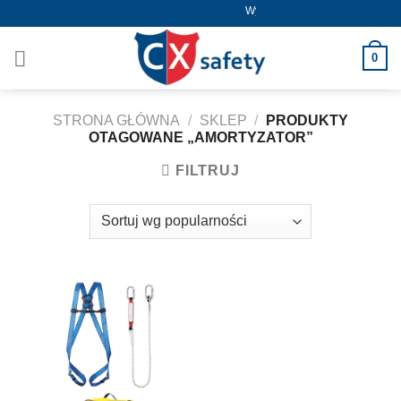
Skip
Wysyłka już od 5,50zł !
to
content
0
STRONA GŁÓWNA
/
SKLEP
/
PRODUKTY
OTAGOWANE „AMORTYZATOR”
FILTRUJ