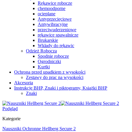
Rękawice robocze
chemoodporne
ocieplane
Antyprzecięciowe
Antywibracyjne
przeciwuderzeniowe
rękawice spawalnicze
Brukarskie
Wkłady do rękawic
Odzież Robocza
Spodnie robocze
Ogrodniczki
Kurtki
Ochrona przed upadkiem z wysokości
Zestawy do prac na wysokości
Akcesoria
Instrukcje BHP, Znaki i piktogramy, Książki BHP
Znaki
Podgląd
Kategorie
Nauszniki Ochronne Hellberg Secure 2