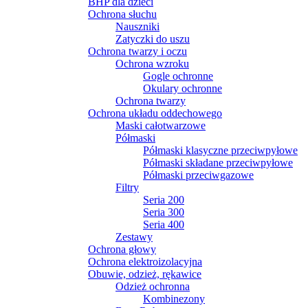
BHP dla dzieci
Ochrona słuchu
Nauszniki
Zatyczki do uszu
Ochrona twarzy i oczu
Ochrona wzroku
Gogle ochronne
Okulary ochronne
Ochrona twarzy
Ochrona układu oddechowego
Maski całotwarzowe
Półmaski
Półmaski klasyczne przeciwpyłowe
Półmaski składane przeciwpyłowe
Półmaski przeciwgazowe
Filtry
Seria 200
Seria 300
Seria 400
Zestawy
Ochrona głowy
Ochrona elektroizolacyjna
Obuwie, odzież, rękawice
Odzież ochronna
Kombinezony