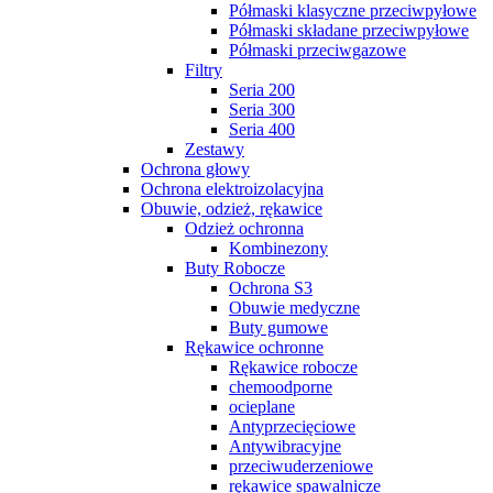
Półmaski klasyczne przeciwpyłowe
Półmaski składane przeciwpyłowe
Półmaski przeciwgazowe
Filtry
Seria 200
Seria 300
Seria 400
Zestawy
Ochrona głowy
Ochrona elektroizolacyjna
Obuwie, odzież, rękawice
Odzież ochronna
Kombinezony
Buty Robocze
Ochrona S3
Obuwie medyczne
Buty gumowe
Rękawice ochronne
Rękawice robocze
chemoodporne
ocieplane
Antyprzecięciowe
Antywibracyjne
przeciwuderzeniowe
rękawice spawalnicze