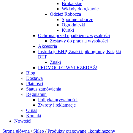
Brukarskie
Wkłady do rękawic
Odzież Robocza
Spodnie robocze
Ogrodniczki
Kurtki
Ochrona przed upadkiem z wysokości
Zestawy do prac na wysokości
Akcesoria
Instrukcje BHP, Znaki i piktogramy, Książki
BHP
Znaki
PROMOCJE! WYPRZEDAŻ!
Blog
Dostawa
Płatności
Status zamówienia
Regulamin
Polityka prywatności
Zwroty i reklamacje
O nas
Kontakt
Nowość!
Strona główna
/
Sklep
/
Produkty otagowane „kombinezony