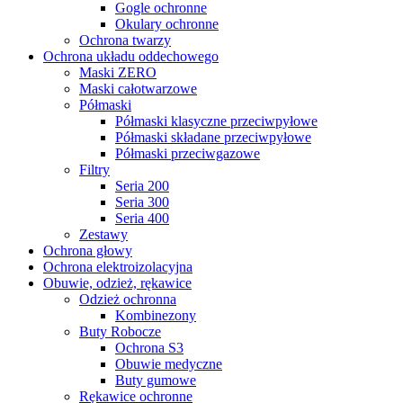
Gogle ochronne
Okulary ochronne
Ochrona twarzy
Ochrona układu oddechowego
Maski ZERO
Maski całotwarzowe
Półmaski
Półmaski klasyczne przeciwpyłowe
Półmaski składane przeciwpyłowe
Półmaski przeciwgazowe
Filtry
Seria 200
Seria 300
Seria 400
Zestawy
Ochrona głowy
Ochrona elektroizolacyjna
Obuwie, odzież, rękawice
Odzież ochronna
Kombinezony
Buty Robocze
Ochrona S3
Obuwie medyczne
Buty gumowe
Rękawice ochronne