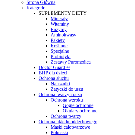
Strona Główna
Kategorie
SUPLEMENTY DIETY
Minerały
Witaminy
Enzymy
Aminokwasy
Pakiety
Roślinne
Specjalne
Probiotyki
Zestawy Puromedica
Doctor Guard™
BHP dla dzieci
Ochrona słuchu
Nauszniki
Zatyczki do uszu
Ochrona twarzy i oczu
Ochrona wzroku
Gogle ochronne
Okulary ochronne
Ochrona twarzy
Ochrona układu oddechowego
Maski całotwarzowe
Półmaski