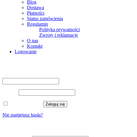
Blog
Dostawa
Płatności
Status zamówienia
Regulamin
Polityka prywatności
Zwroty i reklamacje
O nas
Kontakt
Logowanie
Logowanie
Nazwa użytkownika lub adres e-mail
*
Hasło
*
Zapamiętaj mnie
Zaloguj się
Nie pamiętasz hasła?
Zarejestruj się