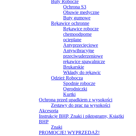
Buty Robocze
Ochrona S3
Obuwie medyczne
Buty gumowe
Rękawice ochronne
Rękawice robocze
chemoodporne
ocieplane
Antyprzecięciowe
Antywibracyjne
przeciwuderzeniowe
rękawice spawalnicze
Brukarskie
Wkłady do rękawic
Odzież Robocza
Spodnie robocze
Ogrodniczki
Kurtki
Ochrona przed upadkiem z wysokości
Zestawy do prac na wysokości
Akcesoria
Instrukcje BHP, Znaki i piktogramy, Książki
BHP
Znaki
PROMOCJE! WYPRZEDAŻ!