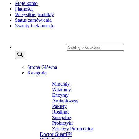
Moje konto
Płatności
Wszystkie produkty
Status zamówienia
Zwroty i reklamacje
Copyright 2026 ©
CXSafety.pl
Wyszukiwarka produktów
MENU
MENU
Strona Główna
Kategorie
SUPLEMENTY DIETY
Minerały
Witaminy
Enzymy
Aminokwasy
Pakiety
Roślinne
Specjalne
Probiotyki
Zestawy Puromedica
Doctor Guard™