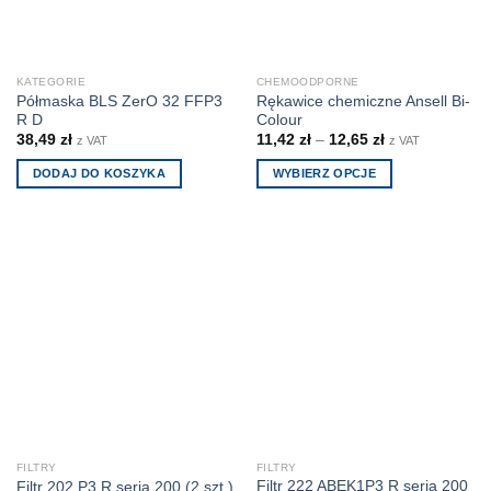
KATEGORIE
CHEMOODPORNE
Półmaska BLS ZerO 32 FFP3
Rękawice chemiczne Ansell Bi-
R D
Colour
38,49
zł
11,42
zł
–
12,65
zł
z VAT
z VAT
DODAJ DO KOSZYKA
WYBIERZ OPCJE
Ten
produkt
ma
wiele
wariantów.
Opcje
można
wybrać
na
stronie
produktu
FILTRY
FILTRY
Filtr 222 ABEK1P3 R seria 200
Filtr 202 P3 R seria 200 (2 szt.)