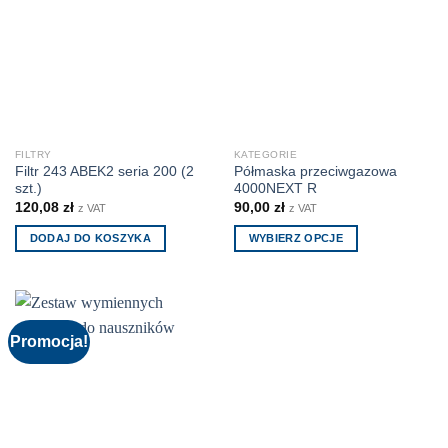
Opcje
można
można
wybrać
wybrać
na
na
stronie
stronie
produktu
produktu
FILTRY
KATEGORIE
Filtr 243 ABEK2 seria 200 (2
Półmaska przeciwgazowa
szt.)
4000NEXT R
120,08
zł
90,00
zł
z VAT
z VAT
DODAJ DO KOSZYKA
WYBIERZ OPCJE
Ten
produkt
ma
wiele
Promocja!
wariantów.
Opcje
można
wybrać
na