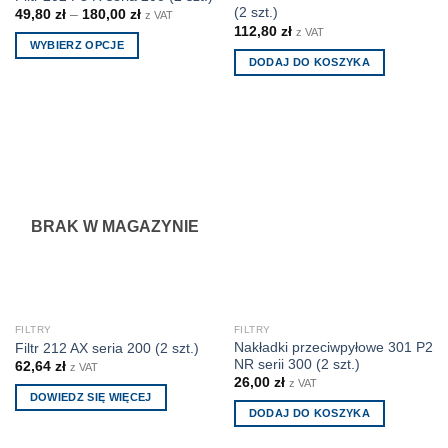
(2 szt.)
49,80
zł
–
180,00
zł
z VAT
112,80
zł
z VAT
WYBIERZ OPCJE
DODAJ DO KOSZYKA
Ten
produkt
ma
wiele
wariantów.
Opcje
można
wybrać
BRAK W MAGAZYNIE
na
stronie
produktu
FILTRY
FILTRY
Nakładki przeciwpyłowe 301 P2
Filtr 212 AX seria 200 (2 szt.)
NR serii 300 (2 szt.)
62,64
zł
z VAT
26,00
zł
z VAT
DOWIEDZ SIĘ WIĘCEJ
DODAJ DO KOSZYKA