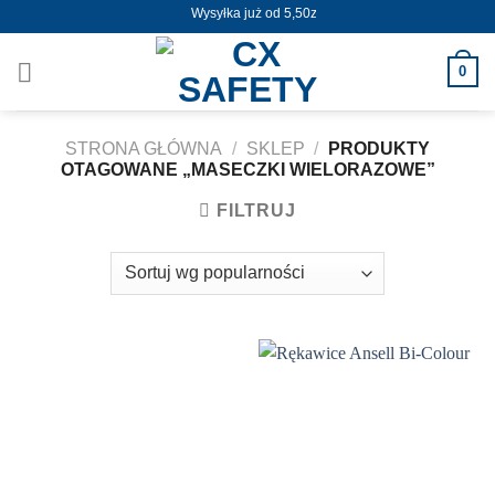
Skip
Wysyłka już od 5,50zł !
to
content
0
STRONA GŁÓWNA
/
SKLEP
/
PRODUKTY
OTAGOWANE „MASECZKI WIELORAZOWE”
FILTRUJ