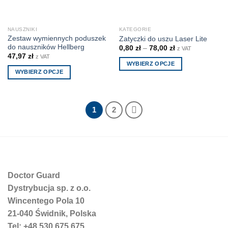
stronie
produktu
NAUSZNIKI
KATEGORIE
Zestaw wymiennych poduszek
Zatyczki do uszu Laser Lite
do nauszników Hellberg
0,80
zł
–
78,00
zł
z VAT
47,97
zł
z VAT
WYBIERZ OPCJE
WYBIERZ OPCJE
Ten
Ten
produkt
produkt
ma
ma
wiele
1
2
wiele
wariantów.
wariantów.
Opcje
Opcje
można
można
wybrać
wybrać
na
na
stronie
Doctor Guard
stronie
produktu
Dystrybucja sp. z o.o.
produktu
Wincentego Pola 10
21-040 Świdnik, Polska
Tel: +48 530 675 675