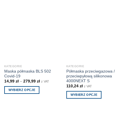
KATEGORIE
KATEGORIE
Maska półmaska BLS 502
Półmaska przeciwgazowa /
Covid-19
przeciwpyłową silikonowa
4000NEXT S
14,99
zł
–
279,99
zł
z VAT
110,24
zł
z VAT
WYBIERZ OPCJE
WYBIERZ OPCJE
Ten
Ten
produkt
produkt
ma
ma
wiele
wiele
wariantów.
wariantów.
Opcje