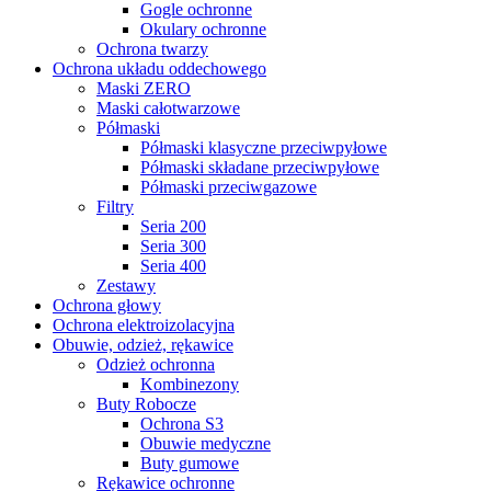
Gogle ochronne
Okulary ochronne
Ochrona twarzy
Ochrona układu oddechowego
Maski ZERO
Maski całotwarzowe
Półmaski
Półmaski klasyczne przeciwpyłowe
Półmaski składane przeciwpyłowe
Półmaski przeciwgazowe
Filtry
Seria 200
Seria 300
Seria 400
Zestawy
Ochrona głowy
Ochrona elektroizolacyjna
Obuwie, odzież, rękawice
Odzież ochronna
Kombinezony
Buty Robocze
Ochrona S3
Obuwie medyczne
Buty gumowe
Rękawice ochronne