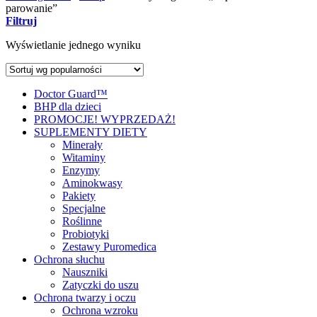
parowanie”
Filtruj
Wyświetlanie jednego wyniku
Doctor Guard™
BHP dla dzieci
PROMOCJE! WYPRZEDAŻ!
SUPLEMENTY DIETY
Minerały
Witaminy
Enzymy
Aminokwasy
Pakiety
Specjalne
Roślinne
Probiotyki
Zestawy Puromedica
Ochrona słuchu
Nauszniki
Zatyczki do uszu
Ochrona twarzy i oczu
Ochrona wzroku