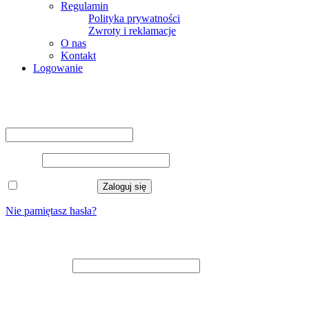
Regulamin
Polityka prywatności
Zwroty i reklamacje
O nas
Kontakt
Logowanie
Logowanie
Nazwa użytkownika lub adres e-mail
*
Hasło
*
Zapamiętaj mnie
Zaloguj się
Nie pamiętasz hasła?
Zarejestruj się
Adres e-mail
*
Na adres e-mail zostanie wysłany odnośnik do ustawienia nowego
hasła.