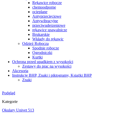
Rękawice robocze
chemoodporne
ocieplane
Antyprzecięciowe
Antywibracyjne
przeciwuderzeniowe
rękawice spawalnicze
Brukarskie
Wkłady do rękawic
Odzież Robocza
Spodnie robocze
Ogrodniczki
Kurtki
Ochrona przed upadkiem z wysokości
Zestawy do prac na wysokości
Akcesoria
Instrukcje BHP, Znaki i piktogramy, Książki BHP
Znaki
Podgląd
Kategorie
Okulary Univet 513