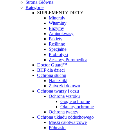
Strona Główna
Kategorie
SUPLEMENTY DIETY
Minerały
Witaminy
Enzymy
Aminokwasy
Pakiety
Roślinne
Specjalne
Probiotyki
Zestawy Puromedica
Doctor Guard™
BHP dla dzieci
Ochrona słuchu
Nauszniki
Zatyczki do uszu
Ochrona twarzy i oczu
Ochrona wzroku
Gogle ochronne
Okulary ochronne
Ochrona twarzy
Ochrona układu oddechowego
Maski całotwarzowe
Półmaski