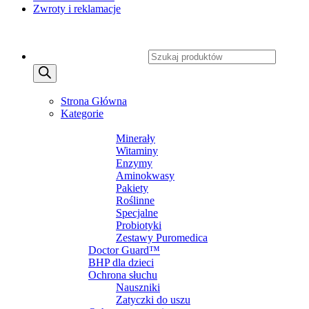
Zwroty i reklamacje
Copyright 2026 ©
CXSafety.pl
Wyszukiwarka produktów
MENU
MENU
Strona Główna
Kategorie
SUPLEMENTY DIETY
Minerały
Witaminy
Enzymy
Aminokwasy
Pakiety
Roślinne
Specjalne
Probiotyki
Zestawy Puromedica
Doctor Guard™
BHP dla dzieci
Ochrona słuchu
Nauszniki
Zatyczki do uszu