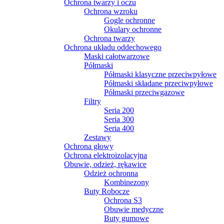
Ochrona twarzy i oczu
Ochrona wzroku
Gogle ochronne
Okulary ochronne
Ochrona twarzy
Ochrona układu oddechowego
Maski całotwarzowe
Półmaski
Półmaski klasyczne przeciwpyłowe
Półmaski składane przeciwpyłowe
Półmaski przeciwgazowe
Filtry
Seria 200
Seria 300
Seria 400
Zestawy
Ochrona głowy
Ochrona elektroizolacyjna
Obuwie, odzież, rękawice
Odzież ochronna
Kombinezony
Buty Robocze
Ochrona S3
Obuwie medyczne
Buty gumowe