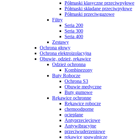
Półmaski klasyczne przeciwpyłowe
Półmaski składane przeciwpyłowe
Półmaski przeciwgazowe
Filtry
Seria 200
Seria 300
Seria 400
Zestawy
Ochrona głowy
Ochrona elektroizolacyjna
Obuwie, odzież, rękawice
Odzież ochronna
Kombinezony
Buty Robocze
Ochrona S3
Obuwie medyczne
Buty gumowe
Rękawice ochronne
Rękawice robocze
chemoodporne
ocieplane
Antyprzecięciowe
Antywibracyjne
przeciwuderzeniowe
rękawice spawalnicze