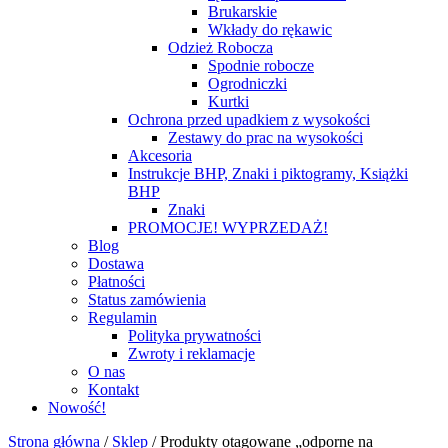
Brukarskie
Wkłady do rękawic
Odzież Robocza
Spodnie robocze
Ogrodniczki
Kurtki
Ochrona przed upadkiem z wysokości
Zestawy do prac na wysokości
Akcesoria
Instrukcje BHP, Znaki i piktogramy, Książki
BHP
Znaki
PROMOCJE! WYPRZEDAŻ!
Blog
Dostawa
Płatności
Status zamówienia
Regulamin
Polityka prywatności
Zwroty i reklamacje
O nas
Kontakt
Nowość!
Strona główna
/
Sklep
/
Produkty otagowane „odporne na