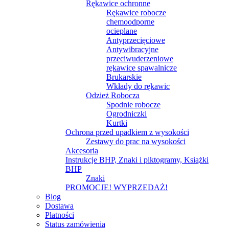
Rękawice ochronne
Rękawice robocze
chemoodporne
ocieplane
Antyprzecięciowe
Antywibracyjne
przeciwuderzeniowe
rękawice spawalnicze
Brukarskie
Wkłady do rękawic
Odzież Robocza
Spodnie robocze
Ogrodniczki
Kurtki
Ochrona przed upadkiem z wysokości
Zestawy do prac na wysokości
Akcesoria
Instrukcje BHP, Znaki i piktogramy, Książki
BHP
Znaki
PROMOCJE! WYPRZEDAŻ!
Blog
Dostawa
Płatności
Status zamówienia