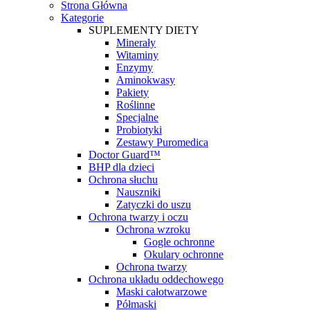
Strona Główna
Kategorie
SUPLEMENTY DIETY
Minerały
Witaminy
Enzymy
Aminokwasy
Pakiety
Roślinne
Specjalne
Probiotyki
Zestawy Puromedica
Doctor Guard™
BHP dla dzieci
Ochrona słuchu
Nauszniki
Zatyczki do uszu
Ochrona twarzy i oczu
Ochrona wzroku
Gogle ochronne
Okulary ochronne
Ochrona twarzy
Ochrona układu oddechowego
Maski całotwarzowe
Półmaski