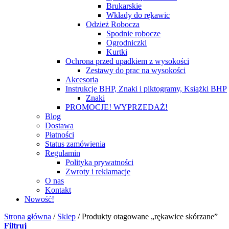
Brukarskie
Wkłady do rękawic
Odzież Robocza
Spodnie robocze
Ogrodniczki
Kurtki
Ochrona przed upadkiem z wysokości
Zestawy do prac na wysokości
Akcesoria
Instrukcje BHP, Znaki i piktogramy, Książki BHP
Znaki
PROMOCJE! WYPRZEDAŻ!
Blog
Dostawa
Płatności
Status zamówienia
Regulamin
Polityka prywatności
Zwroty i reklamacje
O nas
Kontakt
Nowość!
Strona główna
/
Sklep
/
Produkty otagowane „rękawice skórzane”
Filtruj