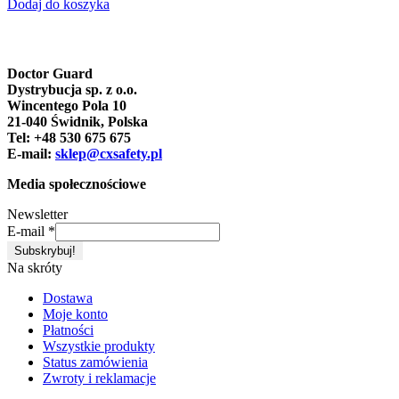
Dodaj do koszyka
Doctor Guard
Dystrybucja sp. z o.o.
Wincentego Pola 10
21-040 Świdnik, Polska
Tel: +48 530 675 675
E-mail:
sklep@cxsafety.pl
Media społecznościowe
Newsletter
E-mail
*
Na skróty
Dostawa
Moje konto
Płatności
Wszystkie produkty
Status zamówienia
Zwroty i reklamacje