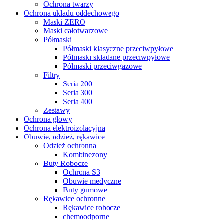
Ochrona twarzy
Ochrona układu oddechowego
Maski ZERO
Maski całotwarzowe
Półmaski
Półmaski klasyczne przeciwpyłowe
Półmaski składane przeciwpyłowe
Półmaski przeciwgazowe
Filtry
Seria 200
Seria 300
Seria 400
Zestawy
Ochrona głowy
Ochrona elektroizolacyjna
Obuwie, odzież, rękawice
Odzież ochronna
Kombinezony
Buty Robocze
Ochrona S3
Obuwie medyczne
Buty gumowe
Rękawice ochronne
Rękawice robocze
chemoodporne