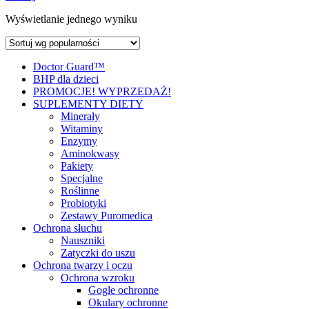
Wyświetlanie jednego wyniku
Doctor Guard™
BHP dla dzieci
PROMOCJE! WYPRZEDAŻ!
SUPLEMENTY DIETY
Minerały
Witaminy
Enzymy
Aminokwasy
Pakiety
Specjalne
Roślinne
Probiotyki
Zestawy Puromedica
Ochrona słuchu
Nauszniki
Zatyczki do uszu
Ochrona twarzy i oczu
Ochrona wzroku
Gogle ochronne
Okulary ochronne