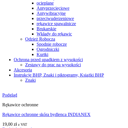
ocieplane
Antyprzecięciowe
Antywibracyjne
przeciwuderzeniowe
rękawice spawalnicze
Brukarskie
Wkłady do rękawic
Odzież Robocza
Spodnie robocze
Ogrodniczki
Kurtki
Ochrona przed upadkiem z wysokości
Zestawy do prac na wysokości
Akcesoria
Instrukcje BHP, Znaki i piktogramy, Książki BHP
Znaki
Podgląd
Rękawice ochronne
Rękawice ochronne skóra bydlenca INDIANEX
19,00
zł
z VAT