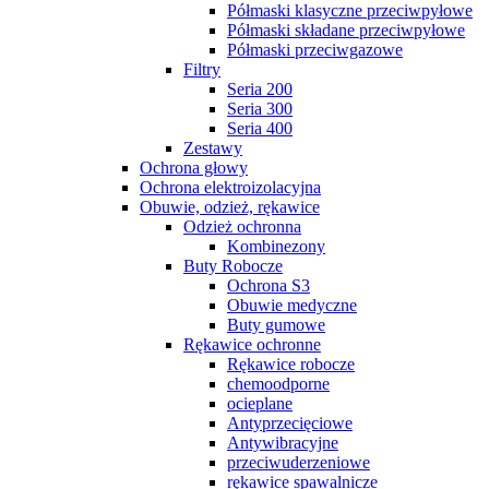
Półmaski klasyczne przeciwpyłowe
Półmaski składane przeciwpyłowe
Półmaski przeciwgazowe
Filtry
Seria 200
Seria 300
Seria 400
Zestawy
Ochrona głowy
Ochrona elektroizolacyjna
Obuwie, odzież, rękawice
Odzież ochronna
Kombinezony
Buty Robocze
Ochrona S3
Obuwie medyczne
Buty gumowe
Rękawice ochronne
Rękawice robocze
chemoodporne
ocieplane
Antyprzecięciowe
Antywibracyjne
przeciwuderzeniowe
rękawice spawalnicze