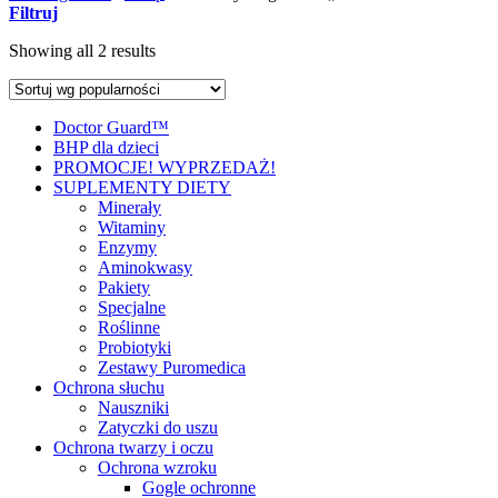
Filtruj
Showing all 2 results
Doctor Guard™
BHP dla dzieci
PROMOCJE! WYPRZEDAŻ!
SUPLEMENTY DIETY
Minerały
Witaminy
Enzymy
Aminokwasy
Pakiety
Specjalne
Roślinne
Probiotyki
Zestawy Puromedica
Ochrona słuchu
Nauszniki
Zatyczki do uszu
Ochrona twarzy i oczu
Ochrona wzroku
Gogle ochronne