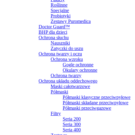
Roślinne
Specjalne
Probiotyki
Zestawy Puromedica
Doctor Guard™
BHP dla dzieci
Ochrona słuchu
Nauszniki
Zatyczki do uszu
Ochrona twarzy i oczu
Ochrona wzroku
Gogle ochronne
Okulary ochronne
Ochrona twarzy
Ochrona układu oddechowego
Maski całotwarzowe
Półmaski
Półmaski klasyczne przeciwpyłowe
Półmaski składane przeciwpyłowe
Półmaski przeciwgazowe
Filtry
Seria 200
Seria 300
Seria 400