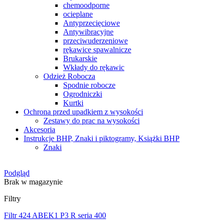
chemoodporne
ocieplane
Antyprzecięciowe
Antywibracyjne
przeciwuderzeniowe
rękawice spawalnicze
Brukarskie
Wkłady do rękawic
Odzież Robocza
Spodnie robocze
Ogrodniczki
Kurtki
Ochrona przed upadkiem z wysokości
Zestawy do prac na wysokości
Akcesoria
Instrukcje BHP, Znaki i piktogramy, Książki BHP
Znaki
Podgląd
Brak w magazynie
Filtry
Filtr 424 ABEK1 P3 R seria 400