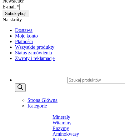
Newsletter
E-mail
*
Na skróty
Dostawa
Moje konto
Płatności
Wszystkie produkty
Status zamówienia
Zwroty i reklamacje
Copyright 2026 ©
CXSafety.pl
Wyszukiwarka produktów
MENU
MENU
Strona Główna
Kategorie
SUPLEMENTY DIETY
Minerały
Witaminy
Enzymy
Aminokwasy
Pakiety