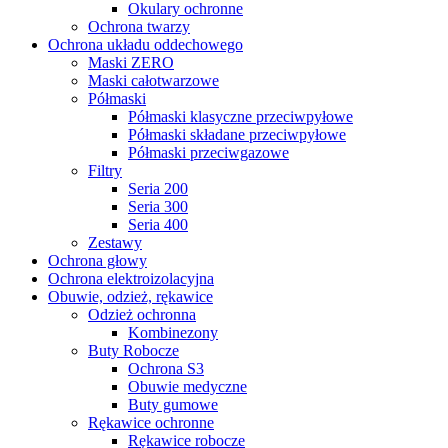
Okulary ochronne
Ochrona twarzy
Ochrona układu oddechowego
Maski ZERO
Maski całotwarzowe
Półmaski
Półmaski klasyczne przeciwpyłowe
Półmaski składane przeciwpyłowe
Półmaski przeciwgazowe
Filtry
Seria 200
Seria 300
Seria 400
Zestawy
Ochrona głowy
Ochrona elektroizolacyjna
Obuwie, odzież, rękawice
Odzież ochronna
Kombinezony
Buty Robocze
Ochrona S3
Obuwie medyczne
Buty gumowe
Rękawice ochronne
Rękawice robocze