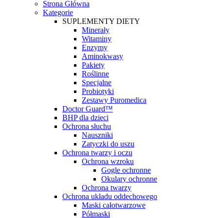
Strona Główna
Kategorie
SUPLEMENTY DIETY
Minerały
Witaminy
Enzymy
Aminokwasy
Pakiety
Roślinne
Specjalne
Probiotyki
Zestawy Puromedica
Doctor Guard™
BHP dla dzieci
Ochrona słuchu
Nauszniki
Zatyczki do uszu
Ochrona twarzy i oczu
Ochrona wzroku
Gogle ochronne
Okulary ochronne
Ochrona twarzy
Ochrona układu oddechowego
Maski całotwarzowe
Półmaski