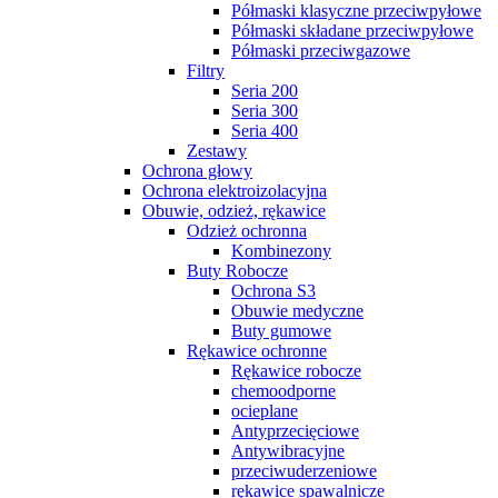
Półmaski klasyczne przeciwpyłowe
Półmaski składane przeciwpyłowe
Półmaski przeciwgazowe
Filtry
Seria 200
Seria 300
Seria 400
Zestawy
Ochrona głowy
Ochrona elektroizolacyjna
Obuwie, odzież, rękawice
Odzież ochronna
Kombinezony
Buty Robocze
Ochrona S3
Obuwie medyczne
Buty gumowe
Rękawice ochronne
Rękawice robocze
chemoodporne
ocieplane
Antyprzecięciowe
Antywibracyjne
przeciwuderzeniowe
rękawice spawalnicze