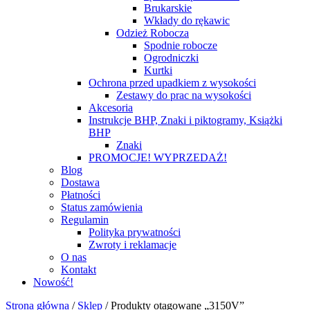
Brukarskie
Wkłady do rękawic
Odzież Robocza
Spodnie robocze
Ogrodniczki
Kurtki
Ochrona przed upadkiem z wysokości
Zestawy do prac na wysokości
Akcesoria
Instrukcje BHP, Znaki i piktogramy, Książki
BHP
Znaki
PROMOCJE! WYPRZEDAŻ!
Blog
Dostawa
Płatności
Status zamówienia
Regulamin
Polityka prywatności
Zwroty i reklamacje
O nas
Kontakt
Nowość!
Strona główna
/
Sklep
/
Produkty otagowane „3150V”