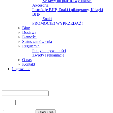
Zestawy do prac na wysokości
Akcesoria
Instrukcje BHP, Znaki i piktogramy, Książki
BHP
Znaki
PROMOCJE! WYPRZEDAŻ!
Blog
Dostawa
Płatności
Status zamówienia
Regulamin
Polityka prywatności
Zwroty i reklamacje
O nas
Kontakt
Logowanie
Logowanie
Nazwa użytkownika lub adres e-mail
*
Hasło
*
Zapamiętaj mnie
Zaloguj się