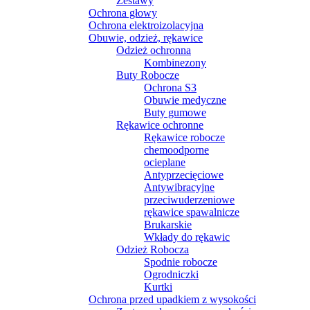
Zestawy
Ochrona głowy
Ochrona elektroizolacyjna
Obuwie, odzież, rękawice
Odzież ochronna
Kombinezony
Buty Robocze
Ochrona S3
Obuwie medyczne
Buty gumowe
Rękawice ochronne
Rękawice robocze
chemoodporne
ocieplane
Antyprzecięciowe
Antywibracyjne
przeciwuderzeniowe
rękawice spawalnicze
Brukarskie
Wkłady do rękawic
Odzież Robocza
Spodnie robocze
Ogrodniczki
Kurtki
Ochrona przed upadkiem z wysokości