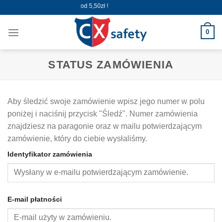
Skip
Wysyłka już od 5,50zł !
to
content
0
STATUS ZAMÓWIENIA
Aby śledzić swoje zamówienie wpisz jego numer w polu
poniżej i naciśnij przycisk "Śledź". Numer zamówienia
znajdziesz na paragonie oraz w mailu potwierdzającym
zamówienie, który do ciebie wysłaliśmy.
Identyfikator zamówienia
E-mail płatności