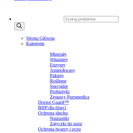
Copyright 2026 ©
CXSafety.pl
Wyszukiwarka produktów
MENU
MENU
Strona Główna
Kategorie
SUPLEMENTY DIETY
Minerały
Witaminy
Enzymy
Aminokwasy
Pakiety
Roślinne
Specjalne
Probiotyki
Zestawy Puromedica
Doctor Guard™
BHP dla dzieci
Ochrona słuchu
Nauszniki
Zatyczki do uszu
Ochrona twarzy i oczu