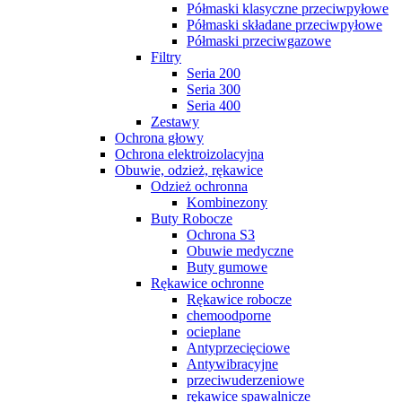
Półmaski klasyczne przeciwpyłowe
Półmaski składane przeciwpyłowe
Półmaski przeciwgazowe
Filtry
Seria 200
Seria 300
Seria 400
Zestawy
Ochrona głowy
Ochrona elektroizolacyjna
Obuwie, odzież, rękawice
Odzież ochronna
Kombinezony
Buty Robocze
Ochrona S3
Obuwie medyczne
Buty gumowe
Rękawice ochronne
Rękawice robocze
chemoodporne
ocieplane
Antyprzecięciowe
Antywibracyjne
przeciwuderzeniowe
rękawice spawalnicze