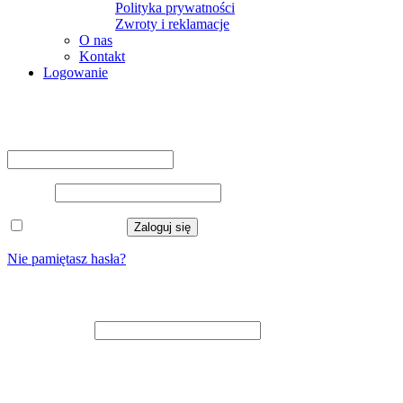
Polityka prywatności
Zwroty i reklamacje
O nas
Kontakt
Logowanie
Logowanie
Nazwa użytkownika lub adres e-mail
*
Hasło
*
Zapamiętaj mnie
Zaloguj się
Nie pamiętasz hasła?
Zarejestruj się
Adres e-mail
*
Na adres e-mail zostanie wysłany odnośnik do ustawienia nowego
hasła.