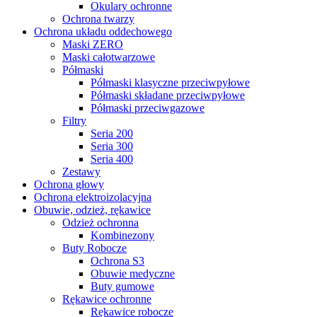
Okulary ochronne
Ochrona twarzy
Ochrona układu oddechowego
Maski ZERO
Maski całotwarzowe
Półmaski
Półmaski klasyczne przeciwpyłowe
Półmaski składane przeciwpyłowe
Półmaski przeciwgazowe
Filtry
Seria 200
Seria 300
Seria 400
Zestawy
Ochrona głowy
Ochrona elektroizolacyjna
Obuwie, odzież, rękawice
Odzież ochronna
Kombinezony
Buty Robocze
Ochrona S3
Obuwie medyczne
Buty gumowe
Rękawice ochronne
Rękawice robocze