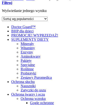
Filtruj
Wyświetlanie jednego wyniku
Doctor Guard™
BHP dla dzieci
PROMOCJE! WYPRZEDAŻ!
SUPLEMENTY DIETY
Minerały
Witaminy
Enzymy
Aminokwasy
Pakiety
Specjalne
Roślinne
Probiotyki
Zestawy Puromedica
Ochrona słuchu
Nauszniki
Zatyczki do uszu
Ochrona twarzy i oczu
Ochrona wzroku
Gogle ochronne