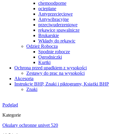
chemoodporne
ocieplane
Antyprzecięciowe
Antywibracyjne
przeciwuderzeniowe
rękawice spawalnicze
Brukarskie
Wkłady do rękawic
Odzież Robocza
Spodnie robocze
Ogrodniczki
Kurtki
Ochrona przed upadkiem z wysokości
Zestawy do prac na wysokości
Akcesoria
Instrukcje BHP, Znaki i piktogramy, Książki BHP
Znaki
Podgląd
Kategorie
Okulary ochronne univet 520