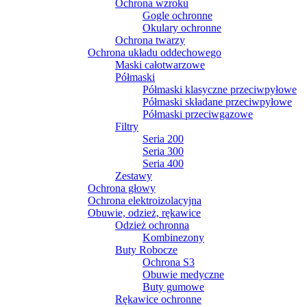
Ochrona wzroku
Gogle ochronne
Okulary ochronne
Ochrona twarzy
Ochrona układu oddechowego
Maski całotwarzowe
Półmaski
Półmaski klasyczne przeciwpyłowe
Półmaski składane przeciwpyłowe
Półmaski przeciwgazowe
Filtry
Seria 200
Seria 300
Seria 400
Zestawy
Ochrona głowy
Ochrona elektroizolacyjna
Obuwie, odzież, rękawice
Odzież ochronna
Kombinezony
Buty Robocze
Ochrona S3
Obuwie medyczne
Buty gumowe
Rękawice ochronne