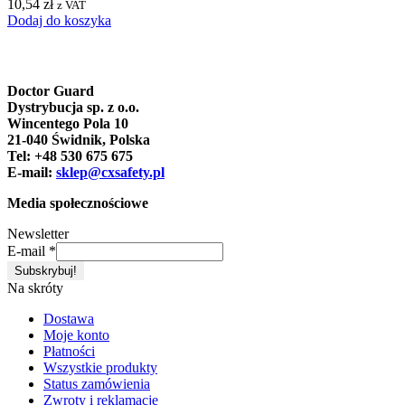
10,54
zł
z VAT
Dodaj do koszyka
Doctor Guard
Dystrybucja sp. z o.o.
Wincentego Pola 10
21-040 Świdnik, Polska
Tel: +48 530 675 675
E-mail:
sklep@cxsafety.pl
Media społecznościowe
Newsletter
E-mail
*
Na skróty
Dostawa
Moje konto
Płatności
Wszystkie produkty
Status zamówienia
Zwroty i reklamacje