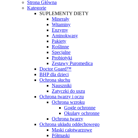
Strona Główna
Kategorie
SUPLEMENTY DIETY
Minerały
Witaminy
Enzymy
Aminokwasy
Pakiety
Roślinne
Specjalne
Probiotyki
Zestawy Puromedica
Doctor Guard™
BHP dla dzieci
Ochrona słuchu
Nauszniki
Zatyczki do uszu
Ochrona twarzy i oczu
Ochrona wzroku
Gogle ochronne
Okulary ochronne
Ochrona twarzy
Ochrona układu oddechowego
Maski całotwarzowe
Półmaski