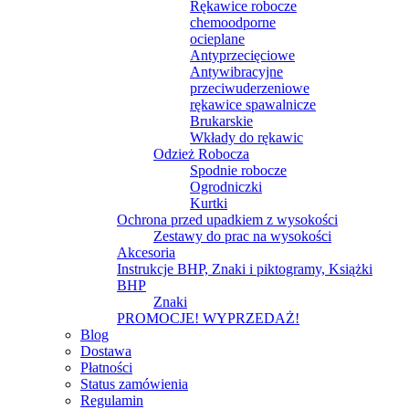
Rękawice robocze
chemoodporne
ocieplane
Antyprzecięciowe
Antywibracyjne
przeciwuderzeniowe
rękawice spawalnicze
Brukarskie
Wkłady do rękawic
Odzież Robocza
Spodnie robocze
Ogrodniczki
Kurtki
Ochrona przed upadkiem z wysokości
Zestawy do prac na wysokości
Akcesoria
Instrukcje BHP, Znaki i piktogramy, Książki
BHP
Znaki
PROMOCJE! WYPRZEDAŻ!
Blog
Dostawa
Płatności
Status zamówienia
Regulamin