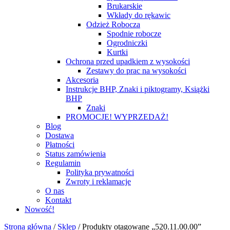
Brukarskie
Wkłady do rękawic
Odzież Robocza
Spodnie robocze
Ogrodniczki
Kurtki
Ochrona przed upadkiem z wysokości
Zestawy do prac na wysokości
Akcesoria
Instrukcje BHP, Znaki i piktogramy, Książki
BHP
Znaki
PROMOCJE! WYPRZEDAŻ!
Blog
Dostawa
Płatności
Status zamówienia
Regulamin
Polityka prywatności
Zwroty i reklamacje
O nas
Kontakt
Nowość!
Strona główna
/
Sklep
/
Produkty otagowane „520.11.00.00”