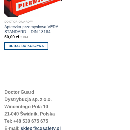
DOCTOR GUARD™
Apteczka przemysłowa VERA
STANDARD – DIN 13164
50,00
zł
z VAT
DODAJ DO KOSZYKA
Doctor Guard
Dystrybucja sp. z o.o.
Wincentego Pola 10
21-040 Świdnik, Polska
Tel: +48 530 675 675
E-mail:
sklep@cxsafety.pl