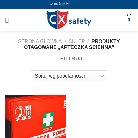
Skip
Wysyłka już od 5,50zł !
to
content
0
STRONA GŁÓWNA
/
SKLEP
/
PRODUKTY
OTAGOWANE „APTECZKA ŚCIENNA”
FILTRUJ