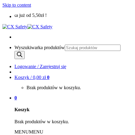
Skip to content
syłka już od 5,50zł !
Wyszukiwarka produktów
Logowanie / Zarejestruj się
Koszyk /
0,00
zł
0
Brak produktów w koszyku.
0
Koszyk
Brak produktów w koszyku.
MENU
MENU