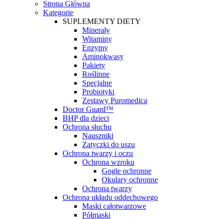
Strona Główna
Kategorie
SUPLEMENTY DIETY
Minerały
Witaminy
Enzymy
Aminokwasy
Pakiety
Roślinne
Specjalne
Probiotyki
Zestawy Puromedica
Doctor Guard™
BHP dla dzieci
Ochrona słuchu
Nauszniki
Zatyczki do uszu
Ochrona twarzy i oczu
Ochrona wzroku
Gogle ochronne
Okulary ochronne
Ochrona twarzy
Ochrona układu oddechowego
Maski całotwarzowe
Półmaski