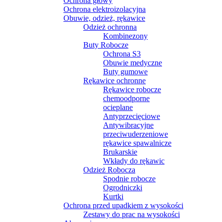
Ochrona głowy
Ochrona elektroizolacyjna
Obuwie, odzież, rękawice
Odzież ochronna
Kombinezony
Buty Robocze
Ochrona S3
Obuwie medyczne
Buty gumowe
Rękawice ochronne
Rękawice robocze
chemoodporne
ocieplane
Antyprzecięciowe
Antywibracyjne
przeciwuderzeniowe
rękawice spawalnicze
Brukarskie
Wkłady do rękawic
Odzież Robocza
Spodnie robocze
Ogrodniczki
Kurtki
Ochrona przed upadkiem z wysokości
Zestawy do prac na wysokości