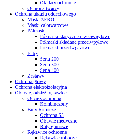
Okulary ochronne
Ochrona twarzy
Ochrona układu oddechowego
Maski ZERO
Maski całotwarzowe
Półmaski
Półmaski klasyczne przeciwpyłowe
Półmaski składane przeciwpyłowe
Półmaski przeciwgazowe
Filtry
Seria 200
Seria 300
Seria 400
Zestawy
Ochrona głowy
Ochrona elektroizolacyjna
Obuwie, odzież, rękawice
Odzież ochronna
Kombinezony
Buty Robocze
Ochrona S3
Obuwie medyczne
Buty gumowe
Rękawice ochronne
Rękawice robocze