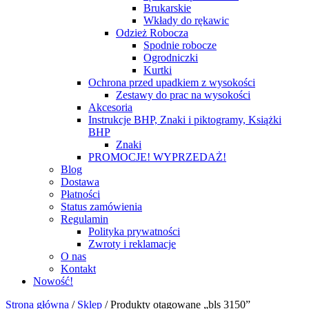
Brukarskie
Wkłady do rękawic
Odzież Robocza
Spodnie robocze
Ogrodniczki
Kurtki
Ochrona przed upadkiem z wysokości
Zestawy do prac na wysokości
Akcesoria
Instrukcje BHP, Znaki i piktogramy, Książki
BHP
Znaki
PROMOCJE! WYPRZEDAŻ!
Blog
Dostawa
Płatności
Status zamówienia
Regulamin
Polityka prywatności
Zwroty i reklamacje
O nas
Kontakt
Nowość!
Strona główna
/
Sklep
/
Produkty otagowane „bls 3150”