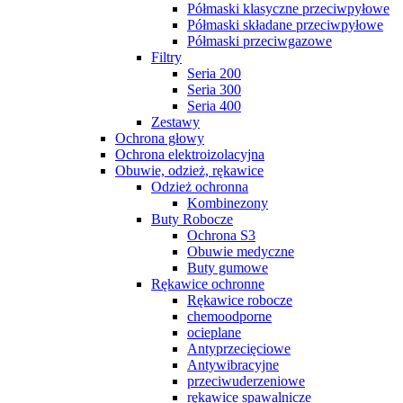
Półmaski klasyczne przeciwpyłowe
Półmaski składane przeciwpyłowe
Półmaski przeciwgazowe
Filtry
Seria 200
Seria 300
Seria 400
Zestawy
Ochrona głowy
Ochrona elektroizolacyjna
Obuwie, odzież, rękawice
Odzież ochronna
Kombinezony
Buty Robocze
Ochrona S3
Obuwie medyczne
Buty gumowe
Rękawice ochronne
Rękawice robocze
chemoodporne
ocieplane
Antyprzecięciowe
Antywibracyjne
przeciwuderzeniowe
rękawice spawalnicze