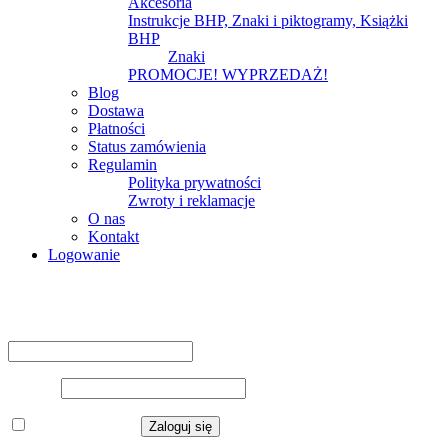
Akcesoria
Instrukcje BHP, Znaki i piktogramy, Książki
BHP
Znaki
PROMOCJE! WYPRZEDAŻ!
Blog
Dostawa
Płatności
Status zamówienia
Regulamin
Polityka prywatności
Zwroty i reklamacje
O nas
Kontakt
Logowanie
Logowanie
Nazwa użytkownika lub adres e-mail
*
Hasło
*
Zapamiętaj mnie
Zaloguj się