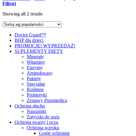
Filtruj
Showing all 2 results
Doctor Guard™
BHP dla dzieci
PROMOCJE! WYPRZEDAŻ!
SUPLEMENTY DIETY
Minerały
Witaminy
Enzymy
Aminokwasy
Pakiety
Specjalne
Roślinne
Probiotyki
Zestawy Puromedica
Ochrona słuchu
Nauszniki
Zatyczki do uszu
Ochrona twarzy i oczu
Ochrona wzroku
Gogle ochronne