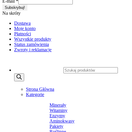
E-mail
*
Na skróty
Dostawa
Moje konto
Płatności
Wszystkie produkty
Status zamówienia
Zwroty i reklamacje
Copyright 2026 ©
CXSafety.pl
Wyszukiwarka produktów
MENU
MENU
Strona Główna
Kategorie
SUPLEMENTY DIETY
Minerały
Witaminy
Enzymy
Aminokwasy
Pakiety
Roślinne