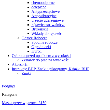
chemoodporne
ocieplane
Antyprzecięciowe
Antywibracyjne
przeciwuderzeniowe
rękawice spawalnicze
Brukarskie
Wkłady do rękawic
Odzież Robocza
Spodnie robocze
Ogrodniczki
Kurtki
Ochrona przed upadkiem z wysokości
Zestawy do prac na wysokości
Akcesoria
Instrukcje BHP, Znaki i piktogramy, Książki BHP
Znaki
Podgląd
Kategorie
Maska przeciwgazowa 3150