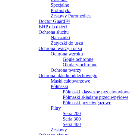
Specjalne
Probiotyki
Zestawy Puromedica
Doctor Guard™
BHP dla dzieci
Ochrona słuchu
Nauszniki
Zatyczki do uszu
Ochrona twarzy i oczu
Ochrona wzroku
Gogle ochronne
Okulary ochronne
Ochrona twarzy
Ochrona układu oddechowego
Maski całotwarzowe
Półmaski
Półmaski klasyczne przeciwpyłowe
Półmaski składane przeciwpyłowe
Półmaski przeciwgazowe
Filtry
Seria 200
Seria 300
Seria 400
Zestawy