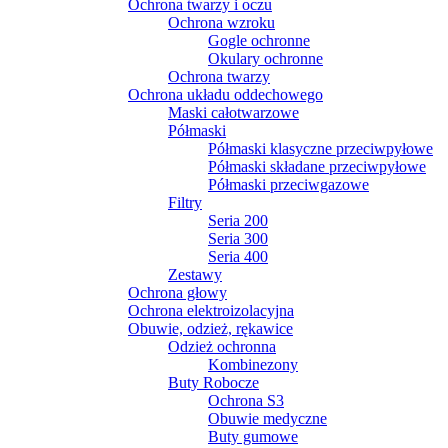
Ochrona twarzy i oczu
Ochrona wzroku
Gogle ochronne
Okulary ochronne
Ochrona twarzy
Ochrona układu oddechowego
Maski całotwarzowe
Półmaski
Półmaski klasyczne przeciwpyłowe
Półmaski składane przeciwpyłowe
Półmaski przeciwgazowe
Filtry
Seria 200
Seria 300
Seria 400
Zestawy
Ochrona głowy
Ochrona elektroizolacyjna
Obuwie, odzież, rękawice
Odzież ochronna
Kombinezony
Buty Robocze
Ochrona S3
Obuwie medyczne
Buty gumowe