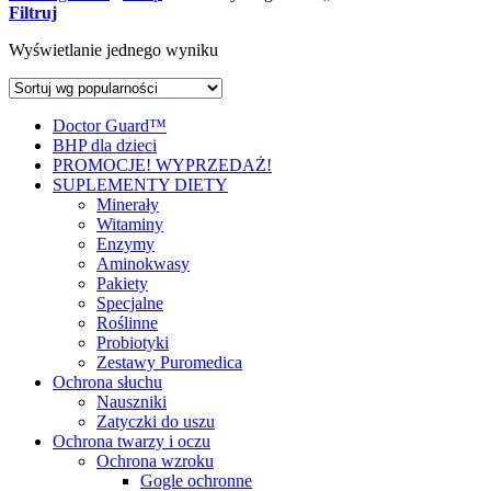
Filtruj
Wyświetlanie jednego wyniku
Doctor Guard™
BHP dla dzieci
PROMOCJE! WYPRZEDAŻ!
SUPLEMENTY DIETY
Minerały
Witaminy
Enzymy
Aminokwasy
Pakiety
Specjalne
Roślinne
Probiotyki
Zestawy Puromedica
Ochrona słuchu
Nauszniki
Zatyczki do uszu
Ochrona twarzy i oczu
Ochrona wzroku
Gogle ochronne