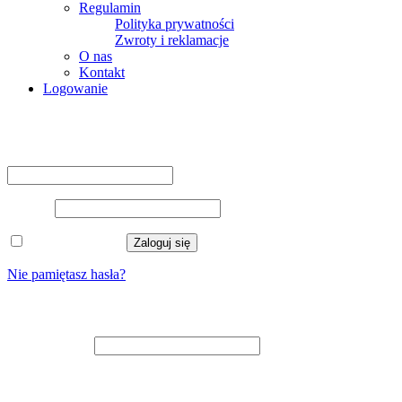
Regulamin
Polityka prywatności
Zwroty i reklamacje
O nas
Kontakt
Logowanie
Logowanie
Nazwa użytkownika lub adres e-mail
*
Hasło
*
Zapamiętaj mnie
Zaloguj się
Nie pamiętasz hasła?
Zarejestruj się
Adres e-mail
*
Na adres e-mail zostanie wysłany odnośnik do ustawienia nowego
hasła.