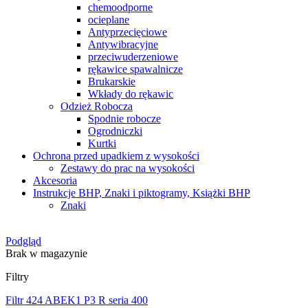
chemoodporne
ocieplane
Antyprzecięciowe
Antywibracyjne
przeciwuderzeniowe
rękawice spawalnicze
Brukarskie
Wkłady do rękawic
Odzież Robocza
Spodnie robocze
Ogrodniczki
Kurtki
Ochrona przed upadkiem z wysokości
Zestawy do prac na wysokości
Akcesoria
Instrukcje BHP, Znaki i piktogramy, Książki BHP
Znaki
Podgląd
Brak w magazynie
Filtry
Filtr 424 ABEK1 P3 R seria 400