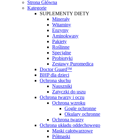
Strona Główna
Kategorie
SUPLEMENTY DIETY
Minerały
Witaminy
Enzymy
Aminokwasy
Pakiety
Roślinne
Specjalne
Probiotyki
Zestawy Puromedica
Doctor Guard™
BHP dla dzieci
Ochrona słuchu
Nauszniki
Zatyczki do uszu
Ochrona twarzy i oczu
Ochrona wzroku
Gogle ochronne
Okulary ochronne
Ochrona twarzy
Ochrona układu oddechowego
Maski całotwarzowe
Półmaski