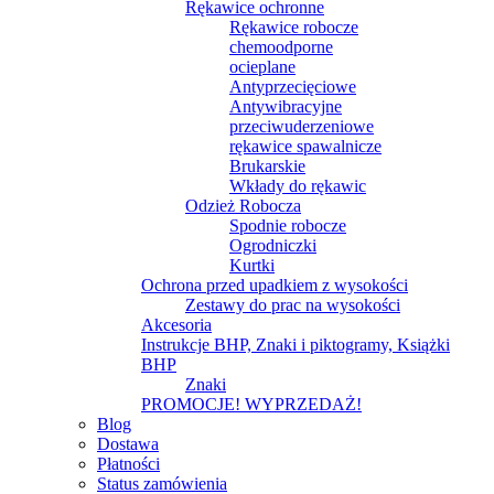
Rękawice ochronne
Rękawice robocze
chemoodporne
ocieplane
Antyprzecięciowe
Antywibracyjne
przeciwuderzeniowe
rękawice spawalnicze
Brukarskie
Wkłady do rękawic
Odzież Robocza
Spodnie robocze
Ogrodniczki
Kurtki
Ochrona przed upadkiem z wysokości
Zestawy do prac na wysokości
Akcesoria
Instrukcje BHP, Znaki i piktogramy, Książki
BHP
Znaki
PROMOCJE! WYPRZEDAŻ!
Blog
Dostawa
Płatności
Status zamówienia