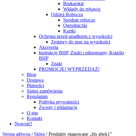
Brukarskie
Wkłady do rękawic
Odzież Robocza
Spodnie robocze
Ogrodniczki
Kurtki
Ochrona przed upadkiem z wysokości
Zestawy do prac na wysokości
Akcesoria
Instrukcje BHP, Znaki i piktogramy, Książki
BHP
Znaki
PROMOCJE! WYPRZEDAŻ!
Blog
Dostawa
Płatności
Status zamówienia
Regulamin
Polityka prywatności
Zwroty i reklamacje
O nas
Kontakt
Nowość!
Strona główna
/
Sklep
/
Produkty otagowane „bls abek1”