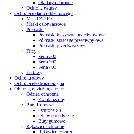
Okulary ochronne
Ochrona twarzy
Ochrona układu oddechowego
Maski ZERO
Maski całotwarzowe
Półmaski
Półmaski klasyczne przeciwpyłowe
Półmaski składane przeciwpyłowe
Półmaski przeciwgazowe
Filtry
Seria 200
Seria 300
Seria 400
Zestawy
Ochrona głowy
Ochrona elektroizolacyjna
Obuwie, odzież, rękawice
Odzież ochronna
Kombinezony
Buty Robocze
Ochrona S3
Obuwie medyczne
Buty gumowe
Rękawice ochronne
Rękawice robocze