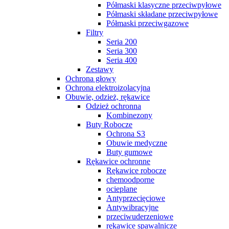
Półmaski klasyczne przeciwpyłowe
Półmaski składane przeciwpyłowe
Półmaski przeciwgazowe
Filtry
Seria 200
Seria 300
Seria 400
Zestawy
Ochrona głowy
Ochrona elektroizolacyjna
Obuwie, odzież, rękawice
Odzież ochronna
Kombinezony
Buty Robocze
Ochrona S3
Obuwie medyczne
Buty gumowe
Rękawice ochronne
Rękawice robocze
chemoodporne
ocieplane
Antyprzecięciowe
Antywibracyjne
przeciwuderzeniowe
rękawice spawalnicze