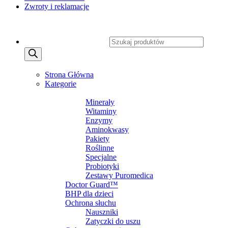
Zwroty i reklamacje
Copyright 2026 ©
CXSafety.pl
Wyszukiwarka produktów
MENU
MENU
Strona Główna
Kategorie
SUPLEMENTY DIETY
Minerały
Witaminy
Enzymy
Aminokwasy
Pakiety
Roślinne
Specjalne
Probiotyki
Zestawy Puromedica
Doctor Guard™
BHP dla dzieci
Ochrona słuchu
Nauszniki
Zatyczki do uszu