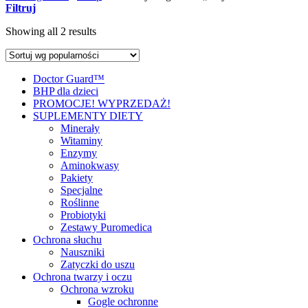
Filtruj
Showing all 2 results
Doctor Guard™
BHP dla dzieci
PROMOCJE! WYPRZEDAŻ!
SUPLEMENTY DIETY
Minerały
Witaminy
Enzymy
Aminokwasy
Pakiety
Specjalne
Roślinne
Probiotyki
Zestawy Puromedica
Ochrona słuchu
Nauszniki
Zatyczki do uszu
Ochrona twarzy i oczu
Ochrona wzroku
Gogle ochronne