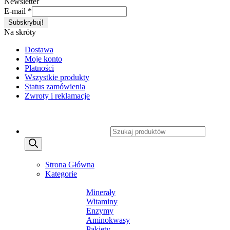
Newsletter
E-mail
*
Na skróty
Dostawa
Moje konto
Płatności
Wszystkie produkty
Status zamówienia
Zwroty i reklamacje
Copyright 2026 ©
CXSafety.pl
Wyszukiwarka produktów
MENU
MENU
Strona Główna
Kategorie
SUPLEMENTY DIETY
Minerały
Witaminy
Enzymy
Aminokwasy
Pakiety