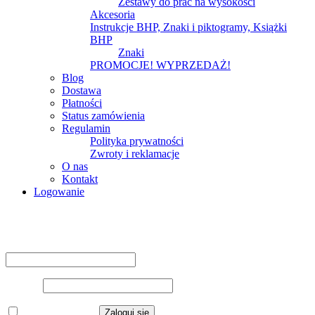
Zestawy do prac na wysokości
Akcesoria
Instrukcje BHP, Znaki i piktogramy, Książki
BHP
Znaki
PROMOCJE! WYPRZEDAŻ!
Blog
Dostawa
Płatności
Status zamówienia
Regulamin
Polityka prywatności
Zwroty i reklamacje
O nas
Kontakt
Logowanie
Logowanie
Nazwa użytkownika lub adres e-mail
*
Hasło
*
Zapamiętaj mnie
Zaloguj się