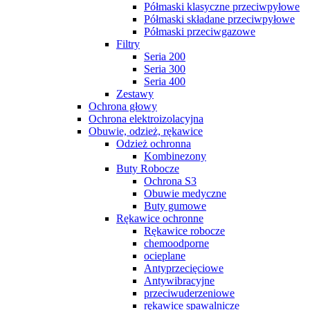
Półmaski klasyczne przeciwpyłowe
Półmaski składane przeciwpyłowe
Półmaski przeciwgazowe
Filtry
Seria 200
Seria 300
Seria 400
Zestawy
Ochrona głowy
Ochrona elektroizolacyjna
Obuwie, odzież, rękawice
Odzież ochronna
Kombinezony
Buty Robocze
Ochrona S3
Obuwie medyczne
Buty gumowe
Rękawice ochronne
Rękawice robocze
chemoodporne
ocieplane
Antyprzecięciowe
Antywibracyjne
przeciwuderzeniowe
rękawice spawalnicze