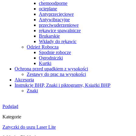
chemoodporne
ocieplane
Antyprzecięciowe
Antywibracyjne
przeciwuderzeniowe
rękawice spawalnicze
Brukarskie
Wkłady do rękawic
Odzież Robocza
Spodnie robocze
Ogrodniczki
Kurtki
Ochrona przed upadkiem z wysokości
Zestawy do prac na wysokości
Akcesoria
Instrukcje BHP, Znaki i piktogramy, Książki BHP
Znaki
Podgląd
Kategorie
Zatyczki do uszu Laser Lite