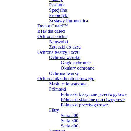
Roślinne
Specjalne
Probiotyki
Zestawy Puromedica
Doctor Guard™
BHP dla dzieci
Ochrona słuchu
Nauszniki
Zatyczki do uszu
Ochrona twarzy i oczu
Ochrona wzroku
Gogle ochronne
Okulary ochronne
Ochrona twarzy
Ochrona układu oddechowego
Maski całotwarzowe
Półmaski
Półmaski klasyczne przeciwpyłowe
Półmaski składane przeciwpyłowe
Półmaski przeciwgazowe
Filtry
Seria 200
Seria 300
Seria 400