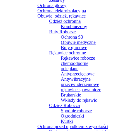
Zestawy
Ochrona głowy
Ochrona elektroizolacyjna
Obuwie, odzież, rękawice
Odzież ochronna
Kombinezony
Buty Robocze
Ochrona S3
Obuwie medyczne
Buty gumowe
Rękawice ochronne
Rękawice robocze
chemoodporne
ocieplane
Antyprzecięciowe
Antywibracyjne
przeciwuderzeniowe
rękawice spawalnicze
Brukarskie
Wkłady do rękawic
Odzież Robocza
Spodnie robocze
Ogrodniczki
Kurtki
Ochrona przed upadkiem z wysokości