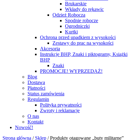
Brukarskie
Wkłady do rękawic
Odzież Robocza
Spodnie robocze
Ogrodniczki
Kurtki
Ochrona przed upadkiem z wysokości
Zestawy do prac na wysokości
Akcesoria
Instrukcje BHP, Znaki i piktogramy, Książki
BHP
Znaki
PROMOCJE! WYPRZEDAŻ!
Blog
Dostawa
Płatności
Status zamówienia
Regulamin
Polityka prywatności
Zwroty i reklamacje
O nas
Kontakt
Nowość!
Strona główna
/
Sklep
/
Produkty otagowane „buty militarne”