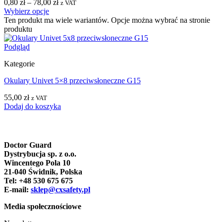
0,80
zł
–
78,00
zł
z VAT
Wybierz opcje
Ten produkt ma wiele wariantów. Opcje można wybrać na stronie
produktu
Podgląd
Kategorie
Okulary Univet 5×8 przeciwsłoneczne G15
55,00
zł
z VAT
Dodaj do koszyka
Doctor Guard
Dystrybucja sp. z o.o.
Wincentego Pola 10
21-040 Świdnik, Polska
Tel: +48 530 675 675
E-mail:
sklep@cxsafety.pl
Media społecznościowe