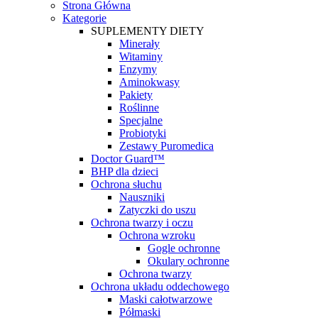
Strona Główna
Kategorie
SUPLEMENTY DIETY
Minerały
Witaminy
Enzymy
Aminokwasy
Pakiety
Roślinne
Specjalne
Probiotyki
Zestawy Puromedica
Doctor Guard™
BHP dla dzieci
Ochrona słuchu
Nauszniki
Zatyczki do uszu
Ochrona twarzy i oczu
Ochrona wzroku
Gogle ochronne
Okulary ochronne
Ochrona twarzy
Ochrona układu oddechowego
Maski całotwarzowe
Półmaski