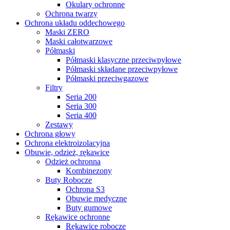
Okulary ochronne
Ochrona twarzy
Ochrona układu oddechowego
Maski ZERO
Maski całotwarzowe
Półmaski
Półmaski klasyczne przeciwpyłowe
Półmaski składane przeciwpyłowe
Półmaski przeciwgazowe
Filtry
Seria 200
Seria 300
Seria 400
Zestawy
Ochrona głowy
Ochrona elektroizolacyjna
Obuwie, odzież, rękawice
Odzież ochronna
Kombinezony
Buty Robocze
Ochrona S3
Obuwie medyczne
Buty gumowe
Rękawice ochronne
Rękawice robocze