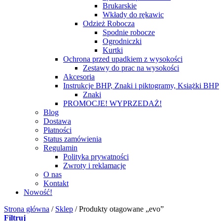
Brukarskie
Wkłady do rękawic
Odzież Robocza
Spodnie robocze
Ogrodniczki
Kurtki
Ochrona przed upadkiem z wysokości
Zestawy do prac na wysokości
Akcesoria
Instrukcje BHP, Znaki i piktogramy, Książki BHP
Znaki
PROMOCJE! WYPRZEDAŻ!
Blog
Dostawa
Płatności
Status zamówienia
Regulamin
Polityka prywatności
Zwroty i reklamacje
O nas
Kontakt
Nowość!
Strona główna
/
Sklep
/
Produkty otagowane „evo”
Filtruj