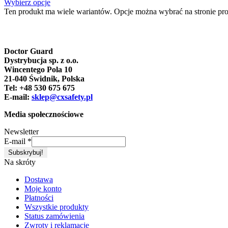
Wybierz opcje
Ten produkt ma wiele wariantów. Opcje można wybrać na stronie pr
Doctor Guard
Dystrybucja sp. z o.o.
Wincentego Pola 10
21-040 Świdnik, Polska
Tel: +48 530 675 675
E-mail:
sklep@cxsafety.pl
Media społecznościowe
Newsletter
E-mail
*
Na skróty
Dostawa
Moje konto
Płatności
Wszystkie produkty
Status zamówienia
Zwroty i reklamacje