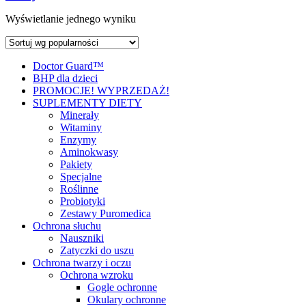
Wyświetlanie jednego wyniku
Doctor Guard™
BHP dla dzieci
PROMOCJE! WYPRZEDAŻ!
SUPLEMENTY DIETY
Minerały
Witaminy
Enzymy
Aminokwasy
Pakiety
Specjalne
Roślinne
Probiotyki
Zestawy Puromedica
Ochrona słuchu
Nauszniki
Zatyczki do uszu
Ochrona twarzy i oczu
Ochrona wzroku
Gogle ochronne
Okulary ochronne