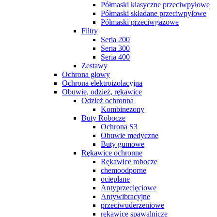
Półmaski klasyczne przeciwpyłowe
Półmaski składane przeciwpyłowe
Półmaski przeciwgazowe
Filtry
Seria 200
Seria 300
Seria 400
Zestawy
Ochrona głowy
Ochrona elektroizolacyjna
Obuwie, odzież, rękawice
Odzież ochronna
Kombinezony
Buty Robocze
Ochrona S3
Obuwie medyczne
Buty gumowe
Rękawice ochronne
Rękawice robocze
chemoodporne
ocieplane
Antyprzecięciowe
Antywibracyjne
przeciwuderzeniowe
rękawice spawalnicze