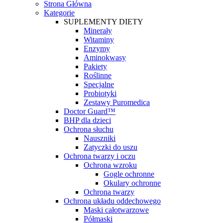
Strona Główna
Kategorie
SUPLEMENTY DIETY
Minerały
Witaminy
Enzymy
Aminokwasy
Pakiety
Roślinne
Specjalne
Probiotyki
Zestawy Puromedica
Doctor Guard™
BHP dla dzieci
Ochrona słuchu
Nauszniki
Zatyczki do uszu
Ochrona twarzy i oczu
Ochrona wzroku
Gogle ochronne
Okulary ochronne
Ochrona twarzy
Ochrona układu oddechowego
Maski całotwarzowe
Półmaski