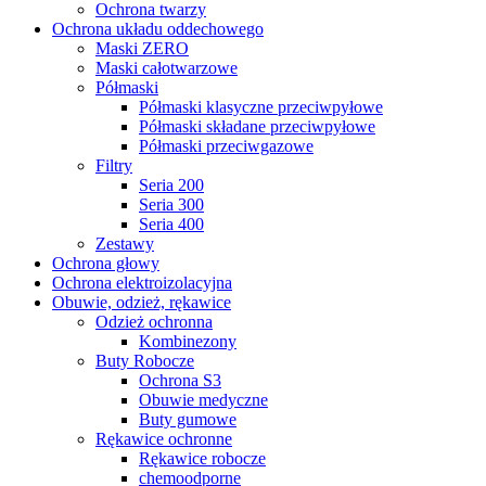
Ochrona twarzy
Ochrona układu oddechowego
Maski ZERO
Maski całotwarzowe
Półmaski
Półmaski klasyczne przeciwpyłowe
Półmaski składane przeciwpyłowe
Półmaski przeciwgazowe
Filtry
Seria 200
Seria 300
Seria 400
Zestawy
Ochrona głowy
Ochrona elektroizolacyjna
Obuwie, odzież, rękawice
Odzież ochronna
Kombinezony
Buty Robocze
Ochrona S3
Obuwie medyczne
Buty gumowe
Rękawice ochronne
Rękawice robocze
chemoodporne