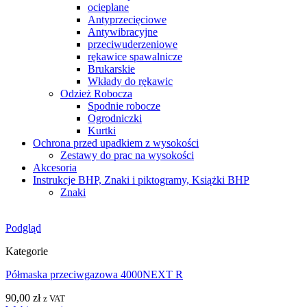
ocieplane
Antyprzecięciowe
Antywibracyjne
przeciwuderzeniowe
rękawice spawalnicze
Brukarskie
Wkłady do rękawic
Odzież Robocza
Spodnie robocze
Ogrodniczki
Kurtki
Ochrona przed upadkiem z wysokości
Zestawy do prac na wysokości
Akcesoria
Instrukcje BHP, Znaki i piktogramy, Książki BHP
Znaki
Podgląd
Kategorie
Półmaska przeciwgazowa 4000NEXT R
90,00
zł
z VAT