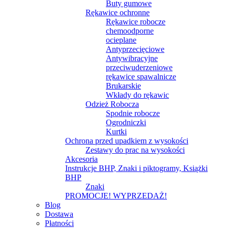
Buty gumowe
Rękawice ochronne
Rękawice robocze
chemoodporne
ocieplane
Antyprzecięciowe
Antywibracyjne
przeciwuderzeniowe
rękawice spawalnicze
Brukarskie
Wkłady do rękawic
Odzież Robocza
Spodnie robocze
Ogrodniczki
Kurtki
Ochrona przed upadkiem z wysokości
Zestawy do prac na wysokości
Akcesoria
Instrukcje BHP, Znaki i piktogramy, Książki
BHP
Znaki
PROMOCJE! WYPRZEDAŻ!
Blog
Dostawa
Płatności