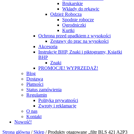
Brukarskie
Wkłady do rękawic
Odzież Robocza
Spodnie robocze
Ogrodniczki
Kurtki
Ochrona przed upadkiem z wysokości
Zestawy do prac na wysokości
Akcesoria
Instrukcje BHP, Znaki i piktogramy, Książki
BHP
Znaki
PROMOCJE! WYPRZEDAŻ!
Blog
Dostawa
Płatności
Status zamówienia
Regulamin
Polityka prywatności
Zwroty i reklamacje
O nas
Kontakt
Nowość!
Strona główna
/
Sklep
/
Produkty otagowane „filtr BLS 421 A2P3