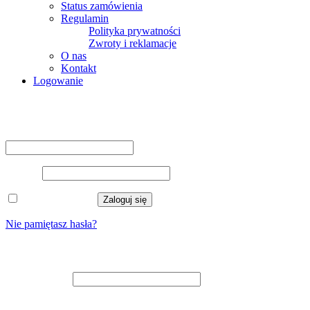
Status zamówienia
Regulamin
Polityka prywatności
Zwroty i reklamacje
O nas
Kontakt
Logowanie
Logowanie
Nazwa użytkownika lub adres e-mail
*
Hasło
*
Zapamiętaj mnie
Zaloguj się
Nie pamiętasz hasła?
Zarejestruj się
Adres e-mail
*
Na adres e-mail zostanie wysłany odnośnik do ustawienia nowego