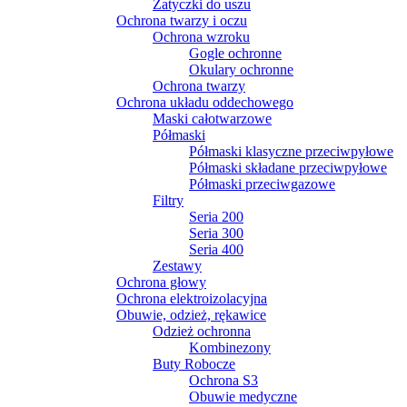
Zatyczki do uszu
Ochrona twarzy i oczu
Ochrona wzroku
Gogle ochronne
Okulary ochronne
Ochrona twarzy
Ochrona układu oddechowego
Maski całotwarzowe
Półmaski
Półmaski klasyczne przeciwpyłowe
Półmaski składane przeciwpyłowe
Półmaski przeciwgazowe
Filtry
Seria 200
Seria 300
Seria 400
Zestawy
Ochrona głowy
Ochrona elektroizolacyjna
Obuwie, odzież, rękawice
Odzież ochronna
Kombinezony
Buty Robocze
Ochrona S3
Obuwie medyczne