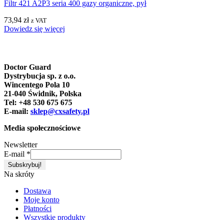
Filtr 421 A2P3 seria 400 gazy organiczne, pył
73,94
zł
z VAT
Dowiedz się więcej
Doctor Guard
Dystrybucja sp. z o.o.
Wincentego Pola 10
21-040 Świdnik, Polska
Tel: +48 530 675 675
E-mail:
sklep@cxsafety.pl
Media społecznościowe
Newsletter
E-mail
*
Na skróty
Dostawa
Moje konto
Płatności
Wszystkie produkty