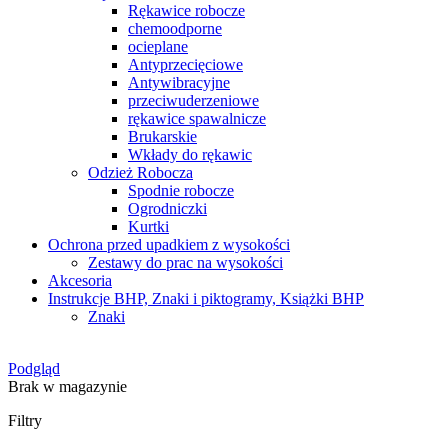
Rękawice robocze
chemoodporne
ocieplane
Antyprzecięciowe
Antywibracyjne
przeciwuderzeniowe
rękawice spawalnicze
Brukarskie
Wkłady do rękawic
Odzież Robocza
Spodnie robocze
Ogrodniczki
Kurtki
Ochrona przed upadkiem z wysokości
Zestawy do prac na wysokości
Akcesoria
Instrukcje BHP, Znaki i piktogramy, Książki BHP
Znaki
Podgląd
Brak w magazynie
Filtry