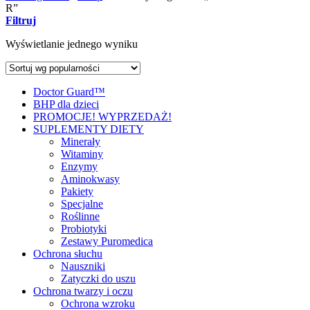
R”
Filtruj
Wyświetlanie jednego wyniku
Doctor Guard™
BHP dla dzieci
PROMOCJE! WYPRZEDAŻ!
SUPLEMENTY DIETY
Minerały
Witaminy
Enzymy
Aminokwasy
Pakiety
Specjalne
Roślinne
Probiotyki
Zestawy Puromedica
Ochrona słuchu
Nauszniki
Zatyczki do uszu
Ochrona twarzy i oczu
Ochrona wzroku