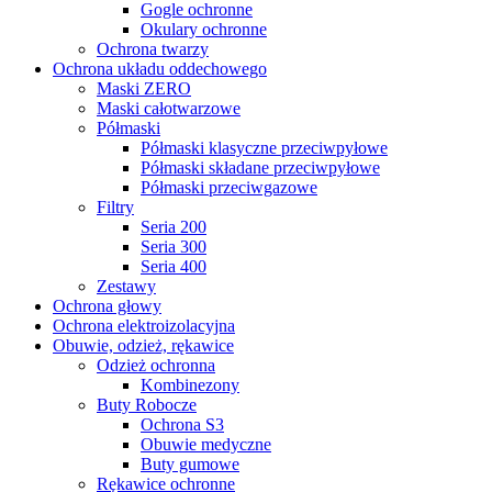
Gogle ochronne
Okulary ochronne
Ochrona twarzy
Ochrona układu oddechowego
Maski ZERO
Maski całotwarzowe
Półmaski
Półmaski klasyczne przeciwpyłowe
Półmaski składane przeciwpyłowe
Półmaski przeciwgazowe
Filtry
Seria 200
Seria 300
Seria 400
Zestawy
Ochrona głowy
Ochrona elektroizolacyjna
Obuwie, odzież, rękawice
Odzież ochronna
Kombinezony
Buty Robocze
Ochrona S3
Obuwie medyczne
Buty gumowe
Rękawice ochronne