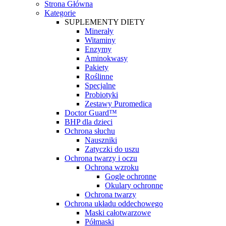
Strona Główna
Kategorie
SUPLEMENTY DIETY
Minerały
Witaminy
Enzymy
Aminokwasy
Pakiety
Roślinne
Specjalne
Probiotyki
Zestawy Puromedica
Doctor Guard™
BHP dla dzieci
Ochrona słuchu
Nauszniki
Zatyczki do uszu
Ochrona twarzy i oczu
Ochrona wzroku
Gogle ochronne
Okulary ochronne
Ochrona twarzy
Ochrona układu oddechowego
Maski całotwarzowe
Półmaski