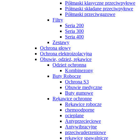
Półmaski klasyczne przeciwpyłowe
Półmaski składane przeciwpyłowe
Półmaski przeciwgazowe
Filtry
Seria 200
Seria 300
Seria 400
Zestawy
Ochrona głowy
Ochrona elektroizolacyjna
Obuwie, odzież, rękawice
Odzież ochronna
Kombinezony
Buty Robocze
Ochrona S3
Obuwie medyczne
Buty gumowe
Rękawice ochronne
Rękawice robocze
chemoodporne
ocieplane
Antyprzecięciowe
Antywibracyjne
przeciwuderzeniowe
rękawice spawalnicze