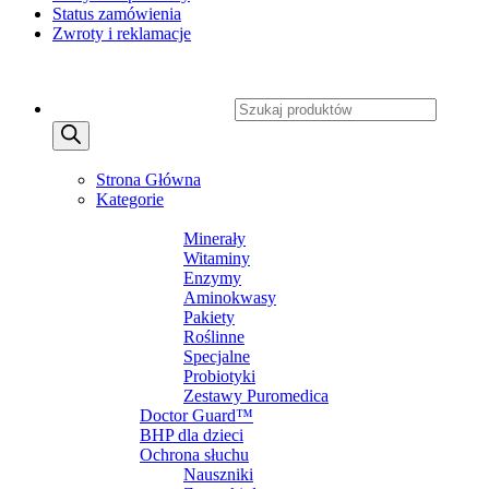
Status zamówienia
Zwroty i reklamacje
Copyright 2026 ©
CXSafety.pl
Wyszukiwarka produktów
MENU
MENU
Strona Główna
Kategorie
SUPLEMENTY DIETY
Minerały
Witaminy
Enzymy
Aminokwasy
Pakiety
Roślinne
Specjalne
Probiotyki
Zestawy Puromedica
Doctor Guard™
BHP dla dzieci
Ochrona słuchu
Nauszniki