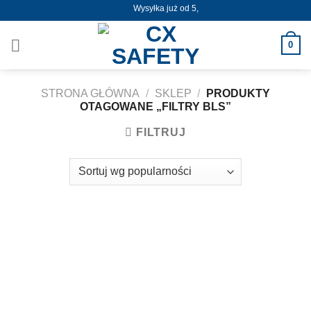
Skip
Wysyłka już od 5,50zł !
to
content
0
STRONA GŁÓWNA
/
SKLEP
/
PRODUKTY
OTAGOWANE „FILTRY BLS”
FILTRUJ