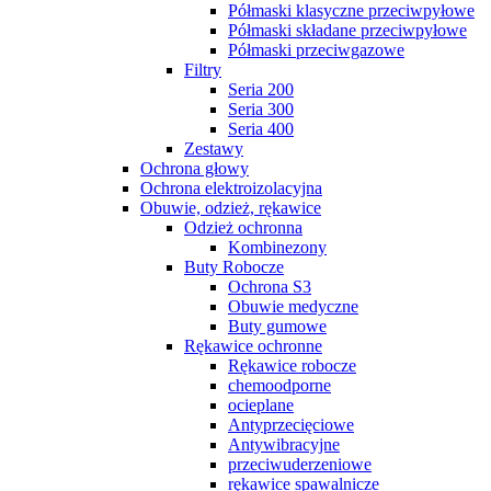
Półmaski klasyczne przeciwpyłowe
Półmaski składane przeciwpyłowe
Półmaski przeciwgazowe
Filtry
Seria 200
Seria 300
Seria 400
Zestawy
Ochrona głowy
Ochrona elektroizolacyjna
Obuwie, odzież, rękawice
Odzież ochronna
Kombinezony
Buty Robocze
Ochrona S3
Obuwie medyczne
Buty gumowe
Rękawice ochronne
Rękawice robocze
chemoodporne
ocieplane
Antyprzecięciowe
Antywibracyjne
przeciwuderzeniowe
rękawice spawalnicze