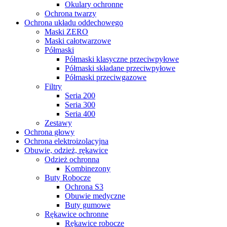
Okulary ochronne
Ochrona twarzy
Ochrona układu oddechowego
Maski ZERO
Maski całotwarzowe
Półmaski
Półmaski klasyczne przeciwpyłowe
Półmaski składane przeciwpyłowe
Półmaski przeciwgazowe
Filtry
Seria 200
Seria 300
Seria 400
Zestawy
Ochrona głowy
Ochrona elektroizolacyjna
Obuwie, odzież, rękawice
Odzież ochronna
Kombinezony
Buty Robocze
Ochrona S3
Obuwie medyczne
Buty gumowe
Rękawice ochronne
Rękawice robocze