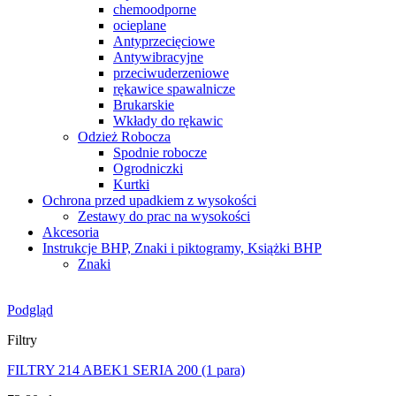
chemoodporne
ocieplane
Antyprzecięciowe
Antywibracyjne
przeciwuderzeniowe
rękawice spawalnicze
Brukarskie
Wkłady do rękawic
Odzież Robocza
Spodnie robocze
Ogrodniczki
Kurtki
Ochrona przed upadkiem z wysokości
Zestawy do prac na wysokości
Akcesoria
Instrukcje BHP, Znaki i piktogramy, Książki BHP
Znaki
Podgląd
Filtry
FILTRY 214 ABEK1 SERIA 200 (1 para)