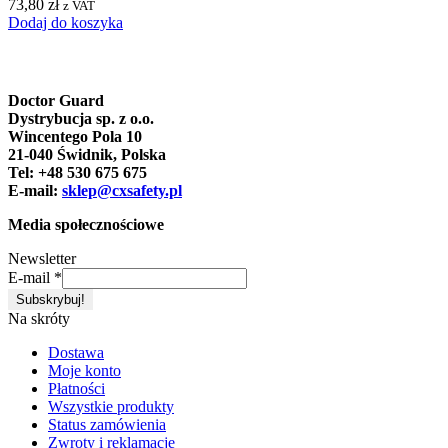
73,80
zł
z VAT
Dodaj do koszyka
Doctor Guard
Dystrybucja sp. z o.o.
Wincentego Pola 10
21-040 Świdnik, Polska
Tel: +48 530 675 675
E-mail:
sklep@cxsafety.pl
Media społecznościowe
Newsletter
E-mail
*
Na skróty
Dostawa
Moje konto
Płatności
Wszystkie produkty
Status zamówienia
Zwroty i reklamacje