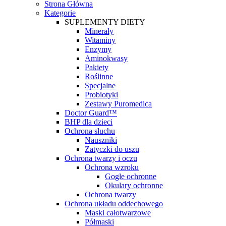
Strona Główna
Kategorie
SUPLEMENTY DIETY
Minerały
Witaminy
Enzymy
Aminokwasy
Pakiety
Roślinne
Specjalne
Probiotyki
Zestawy Puromedica
Doctor Guard™
BHP dla dzieci
Ochrona słuchu
Nauszniki
Zatyczki do uszu
Ochrona twarzy i oczu
Ochrona wzroku
Gogle ochronne
Okulary ochronne
Ochrona twarzy
Ochrona układu oddechowego
Maski całotwarzowe
Półmaski