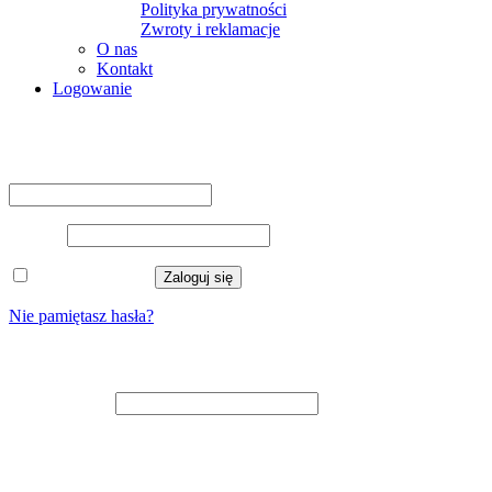
Polityka prywatności
Zwroty i reklamacje
O nas
Kontakt
Logowanie
Logowanie
Nazwa użytkownika lub adres e-mail
*
Hasło
*
Zapamiętaj mnie
Zaloguj się
Nie pamiętasz hasła?
Zarejestruj się
Adres e-mail
*
Na adres e-mail zostanie wysłany odnośnik do ustawienia nowego
hasła.