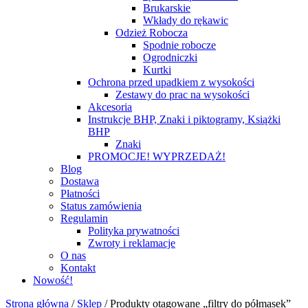
Brukarskie
Wkłady do rękawic
Odzież Robocza
Spodnie robocze
Ogrodniczki
Kurtki
Ochrona przed upadkiem z wysokości
Zestawy do prac na wysokości
Akcesoria
Instrukcje BHP, Znaki i piktogramy, Książki
BHP
Znaki
PROMOCJE! WYPRZEDAŻ!
Blog
Dostawa
Płatności
Status zamówienia
Regulamin
Polityka prywatności
Zwroty i reklamacje
O nas
Kontakt
Nowość!
Strona główna
/
Sklep
/
Produkty otagowane „filtry do półmasek”