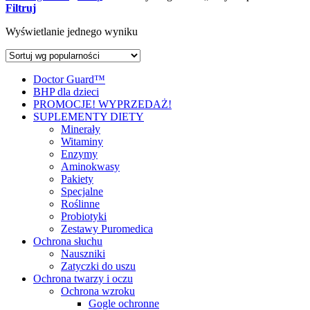
Filtruj
Wyświetlanie jednego wyniku
Doctor Guard™
BHP dla dzieci
PROMOCJE! WYPRZEDAŻ!
SUPLEMENTY DIETY
Minerały
Witaminy
Enzymy
Aminokwasy
Pakiety
Specjalne
Roślinne
Probiotyki
Zestawy Puromedica
Ochrona słuchu
Nauszniki
Zatyczki do uszu
Ochrona twarzy i oczu
Ochrona wzroku
Gogle ochronne