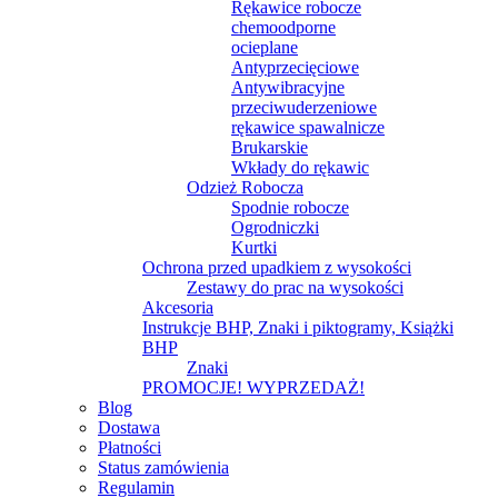
Rękawice robocze
chemoodporne
ocieplane
Antyprzecięciowe
Antywibracyjne
przeciwuderzeniowe
rękawice spawalnicze
Brukarskie
Wkłady do rękawic
Odzież Robocza
Spodnie robocze
Ogrodniczki
Kurtki
Ochrona przed upadkiem z wysokości
Zestawy do prac na wysokości
Akcesoria
Instrukcje BHP, Znaki i piktogramy, Książki
BHP
Znaki
PROMOCJE! WYPRZEDAŻ!
Blog
Dostawa
Płatności
Status zamówienia
Regulamin