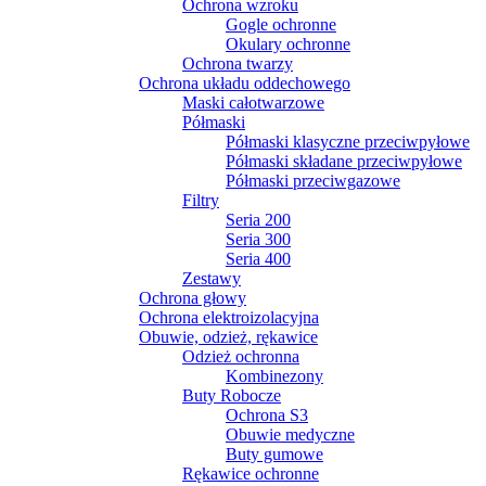
Ochrona wzroku
Gogle ochronne
Okulary ochronne
Ochrona twarzy
Ochrona układu oddechowego
Maski całotwarzowe
Półmaski
Półmaski klasyczne przeciwpyłowe
Półmaski składane przeciwpyłowe
Półmaski przeciwgazowe
Filtry
Seria 200
Seria 300
Seria 400
Zestawy
Ochrona głowy
Ochrona elektroizolacyjna
Obuwie, odzież, rękawice
Odzież ochronna
Kombinezony
Buty Robocze
Ochrona S3
Obuwie medyczne
Buty gumowe
Rękawice ochronne