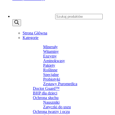
Copyright 2026 ©
CXSafety.pl
Wyszukiwarka produktów
MENU
MENU
Strona Główna
Kategorie
SUPLEMENTY DIETY
Minerały
Witaminy
Enzymy
Aminokwasy
Pakiety
Roślinne
Specjalne
Probiotyki
Zestawy Puromedica
Doctor Guard™
BHP dla dzieci
Ochrona słuchu
Nauszniki
Zatyczki do uszu
Ochrona twarzy i oczu