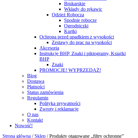
Brukarskie
Wkłady do rękawic
Odzież Robocza
Spodnie robocze
Ogrodniczki
Kurtki
Ochrona przed upadkiem z wysokości
Zestawy do prac na wysokości
Akcesoria
Instrukcje BHP, Znaki i piktogramy, Książki
BHP
Znaki
PROMOCJE! WYPRZEDAŻ!
Blog
Dostawa
Płatności
Status zamówienia
Regulamin
Polityka prywatności
Zwroty i reklamacje
O nas
Kontakt
Nowość!
Strona główna
/
Sklep
/
Produkty otagowane „filtry ochronne”