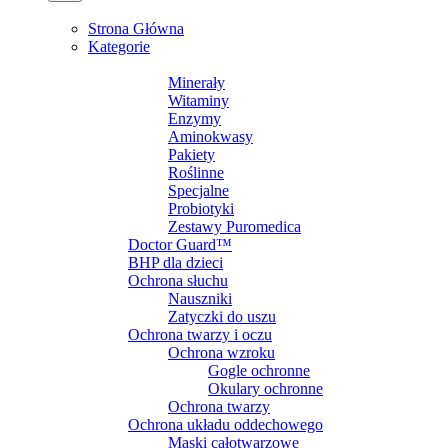
MENU
MENU
Strona Główna
Kategorie
SUPLEMENTY DIETY
Minerały
Witaminy
Enzymy
Aminokwasy
Pakiety
Roślinne
Specjalne
Probiotyki
Zestawy Puromedica
Doctor Guard™
BHP dla dzieci
Ochrona słuchu
Nauszniki
Zatyczki do uszu
Ochrona twarzy i oczu
Ochrona wzroku
Gogle ochronne
Okulary ochronne
Ochrona twarzy
Ochrona układu oddechowego
Maski całotwarzowe