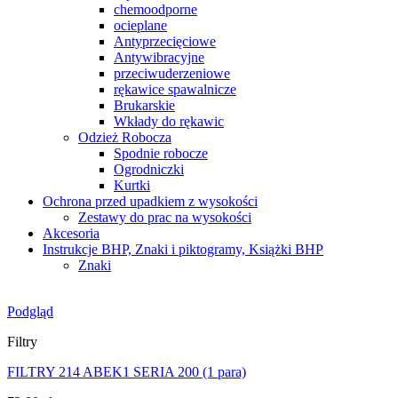
chemoodporne
ocieplane
Antyprzecięciowe
Antywibracyjne
przeciwuderzeniowe
rękawice spawalnicze
Brukarskie
Wkłady do rękawic
Odzież Robocza
Spodnie robocze
Ogrodniczki
Kurtki
Ochrona przed upadkiem z wysokości
Zestawy do prac na wysokości
Akcesoria
Instrukcje BHP, Znaki i piktogramy, Książki BHP
Znaki
Podgląd
Filtry
FILTRY 214 ABEK1 SERIA 200 (1 para)