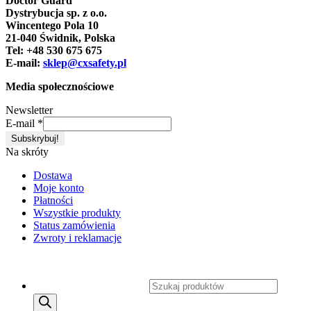
Doctor Guard
Dystrybucja sp. z o.o.
Wincentego Pola 10
21-040 Świdnik, Polska
Tel: +48 530 675 675
E-mail:
sklep@cxsafety.pl
Media społecznościowe
Newsletter
E-mail
*
Na skróty
Dostawa
Moje konto
Płatności
Wszystkie produkty
Status zamówienia
Zwroty i reklamacje
Copyright 2026 ©
CXSafety.pl
Wyszukiwarka produktów