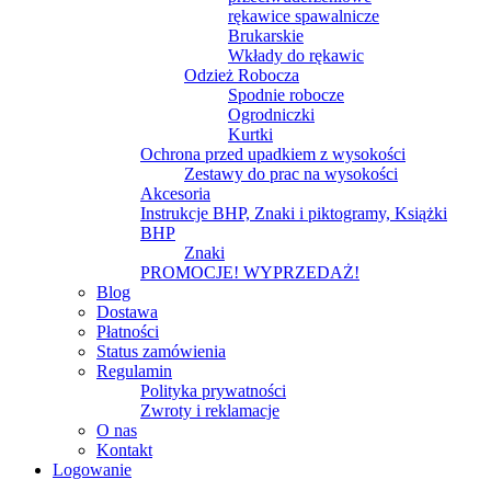
rękawice spawalnicze
Brukarskie
Wkłady do rękawic
Odzież Robocza
Spodnie robocze
Ogrodniczki
Kurtki
Ochrona przed upadkiem z wysokości
Zestawy do prac na wysokości
Akcesoria
Instrukcje BHP, Znaki i piktogramy, Książki
BHP
Znaki
PROMOCJE! WYPRZEDAŻ!
Blog
Dostawa
Płatności
Status zamówienia
Regulamin
Polityka prywatności
Zwroty i reklamacje
O nas
Kontakt
Logowanie