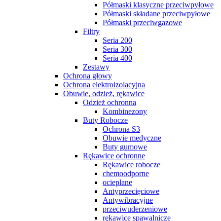
Półmaski klasyczne przeciwpyłowe
Półmaski składane przeciwpyłowe
Półmaski przeciwgazowe
Filtry
Seria 200
Seria 300
Seria 400
Zestawy
Ochrona głowy
Ochrona elektroizolacyjna
Obuwie, odzież, rękawice
Odzież ochronna
Kombinezony
Buty Robocze
Ochrona S3
Obuwie medyczne
Buty gumowe
Rękawice ochronne
Rękawice robocze
chemoodporne
ocieplane
Antyprzecięciowe
Antywibracyjne
przeciwuderzeniowe
rękawice spawalnicze