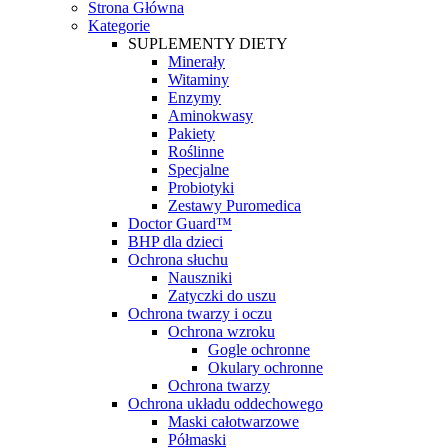
Strona Główna
Kategorie
SUPLEMENTY DIETY
Minerały
Witaminy
Enzymy
Aminokwasy
Pakiety
Roślinne
Specjalne
Probiotyki
Zestawy Puromedica
Doctor Guard™
BHP dla dzieci
Ochrona słuchu
Nauszniki
Zatyczki do uszu
Ochrona twarzy i oczu
Ochrona wzroku
Gogle ochronne
Okulary ochronne
Ochrona twarzy
Ochrona układu oddechowego
Maski całotwarzowe
Półmaski