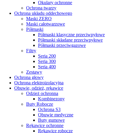
Okulary ochronne
Ochrona twarzy
Ochrona układu oddechowego
Maski ZERO
Maski całotwarzowe
Półmaski
Półmaski klasyczne przeciwpyłowe
Półmaski składane przeciwpyłowe
Półmaski przeciwgazowe
Filtry
Seria 200
Seria 300
Seria 400
Zestawy
Ochrona głowy
Ochrona elektroizolacyjna
Obuwie, odzież, rękawice
Odzież ochronna
Kombinezony
Buty Robocze
Ochrona S3
Obuwie medyczne
Buty gumowe
Rękawice ochronne
Rękawice robocze