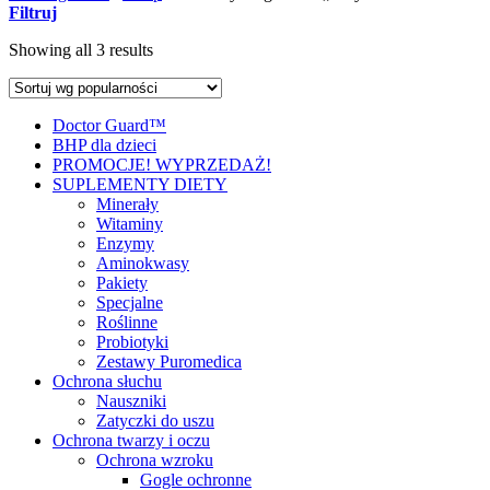
Filtruj
Showing all 3 results
Doctor Guard™
BHP dla dzieci
PROMOCJE! WYPRZEDAŻ!
SUPLEMENTY DIETY
Minerały
Witaminy
Enzymy
Aminokwasy
Pakiety
Specjalne
Roślinne
Probiotyki
Zestawy Puromedica
Ochrona słuchu
Nauszniki
Zatyczki do uszu
Ochrona twarzy i oczu
Ochrona wzroku
Gogle ochronne