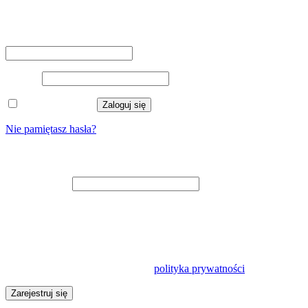
Logowanie
Nazwa użytkownika lub adres e-mail
*
Hasło
*
Zapamiętaj mnie
Zaloguj się
Nie pamiętasz hasła?
Zarejestruj się
Adres e-mail
*
Na adres e-mail zostanie wysłany odnośnik do ustawienia nowego
hasła.
Twoje dane osobowe będą wykorzystywane w celu usprawnienia
korzystania z tej witryny, zarządzania dostępem do konta oraz do
innych celów opisanych w naszej
polityka prywatności
.
Zarejestruj się