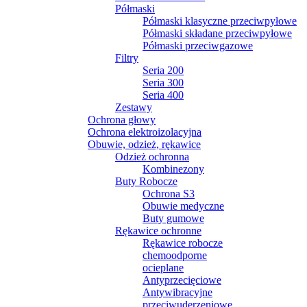
Półmaski
Półmaski klasyczne przeciwpyłowe
Półmaski składane przeciwpyłowe
Półmaski przeciwgazowe
Filtry
Seria 200
Seria 300
Seria 400
Zestawy
Ochrona głowy
Ochrona elektroizolacyjna
Obuwie, odzież, rękawice
Odzież ochronna
Kombinezony
Buty Robocze
Ochrona S3
Obuwie medyczne
Buty gumowe
Rękawice ochronne
Rękawice robocze
chemoodporne
ocieplane
Antyprzecięciowe
Antywibracyjne
przeciwuderzeniowe