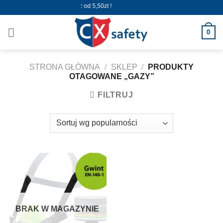
Skip
Wysyłka już od 5,50zł !
to
content
0
STRONA GŁÓWNA
/
SKLEP
/
PRODUKTY
OTAGOWANE „GAZY”
FILTRUJ
BRAK W MAGAZYNIE