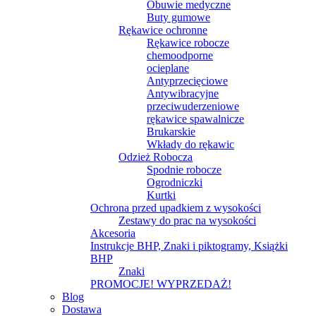
Obuwie medyczne
Buty gumowe
Rękawice ochronne
Rękawice robocze
chemoodporne
ocieplane
Antyprzecięciowe
Antywibracyjne
przeciwuderzeniowe
rękawice spawalnicze
Brukarskie
Wkłady do rękawic
Odzież Robocza
Spodnie robocze
Ogrodniczki
Kurtki
Ochrona przed upadkiem z wysokości
Zestawy do prac na wysokości
Akcesoria
Instrukcje BHP, Znaki i piktogramy, Książki
BHP
Znaki
PROMOCJE! WYPRZEDAŻ!
Blog
Dostawa