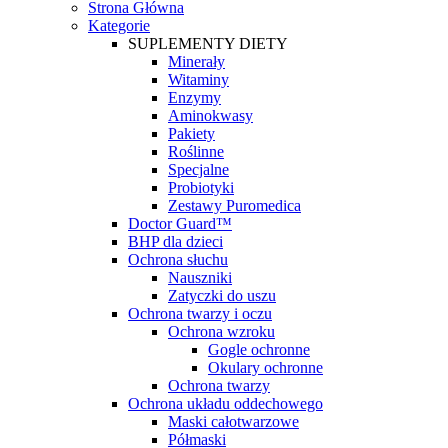
Strona Główna
Kategorie
SUPLEMENTY DIETY
Minerały
Witaminy
Enzymy
Aminokwasy
Pakiety
Roślinne
Specjalne
Probiotyki
Zestawy Puromedica
Doctor Guard™
BHP dla dzieci
Ochrona słuchu
Nauszniki
Zatyczki do uszu
Ochrona twarzy i oczu
Ochrona wzroku
Gogle ochronne
Okulary ochronne
Ochrona twarzy
Ochrona układu oddechowego
Maski całotwarzowe
Półmaski