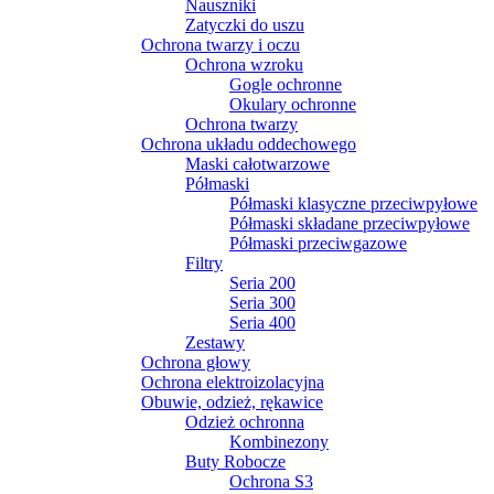
Nauszniki
Zatyczki do uszu
Ochrona twarzy i oczu
Ochrona wzroku
Gogle ochronne
Okulary ochronne
Ochrona twarzy
Ochrona układu oddechowego
Maski całotwarzowe
Półmaski
Półmaski klasyczne przeciwpyłowe
Półmaski składane przeciwpyłowe
Półmaski przeciwgazowe
Filtry
Seria 200
Seria 300
Seria 400
Zestawy
Ochrona głowy
Ochrona elektroizolacyjna
Obuwie, odzież, rękawice
Odzież ochronna
Kombinezony
Buty Robocze
Ochrona S3