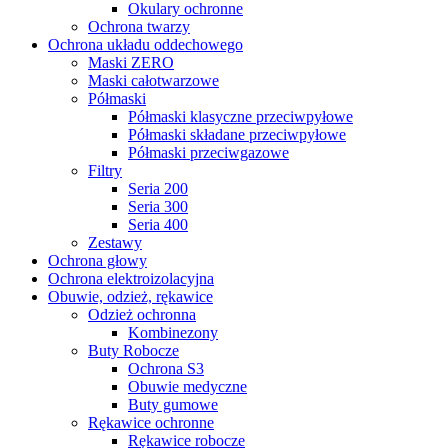
Okulary ochronne
Ochrona twarzy
Ochrona układu oddechowego
Maski ZERO
Maski całotwarzowe
Półmaski
Półmaski klasyczne przeciwpyłowe
Półmaski składane przeciwpyłowe
Półmaski przeciwgazowe
Filtry
Seria 200
Seria 300
Seria 400
Zestawy
Ochrona głowy
Ochrona elektroizolacyjna
Obuwie, odzież, rękawice
Odzież ochronna
Kombinezony
Buty Robocze
Ochrona S3
Obuwie medyczne
Buty gumowe
Rękawice ochronne
Rękawice robocze