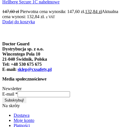
Hellberg Secure 1C nahełmowe
147,60
zł
Pierwotna cena wynosiła: 147,60 zł.
132,84
zł
Aktualna
cena wynosi: 132,84 zł.
z VAT
Dodaj do koszyka
Doctor Guard
Dystrybucja sp. z o.o.
Wincentego Pola 10
21-040 Świdnik, Polska
Tel: +48 530 675 675
E-mail:
sklep@cxsafety.pl
Media społecznościowe
Newsletter
E-mail
*
Na skróty
Dostawa
Moje konto
Płatności