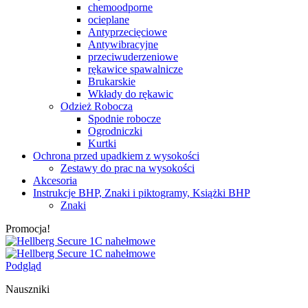
chemoodporne
ocieplane
Antyprzecięciowe
Antywibracyjne
przeciwuderzeniowe
rękawice spawalnicze
Brukarskie
Wkłady do rękawic
Odzież Robocza
Spodnie robocze
Ogrodniczki
Kurtki
Ochrona przed upadkiem z wysokości
Zestawy do prac na wysokości
Akcesoria
Instrukcje BHP, Znaki i piktogramy, Książki BHP
Znaki
Promocja!
Podgląd
Nauszniki