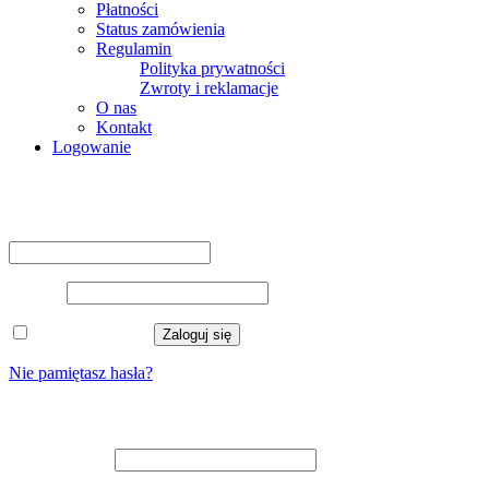
Płatności
Status zamówienia
Regulamin
Polityka prywatności
Zwroty i reklamacje
O nas
Kontakt
Logowanie
Logowanie
Nazwa użytkownika lub adres e-mail
*
Hasło
*
Zapamiętaj mnie
Zaloguj się
Nie pamiętasz hasła?
Zarejestruj się
Adres e-mail
*