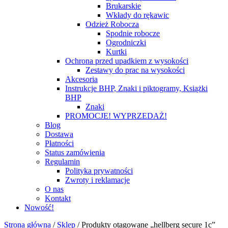
Brukarskie
Wkłady do rękawic
Odzież Robocza
Spodnie robocze
Ogrodniczki
Kurtki
Ochrona przed upadkiem z wysokości
Zestawy do prac na wysokości
Akcesoria
Instrukcje BHP, Znaki i piktogramy, Książki
BHP
Znaki
PROMOCJE! WYPRZEDAŻ!
Blog
Dostawa
Płatności
Status zamówienia
Regulamin
Polityka prywatności
Zwroty i reklamacje
O nas
Kontakt
Nowość!
Strona główna
/
Sklep
/
Produkty otagowane „hellberg secure 1c”