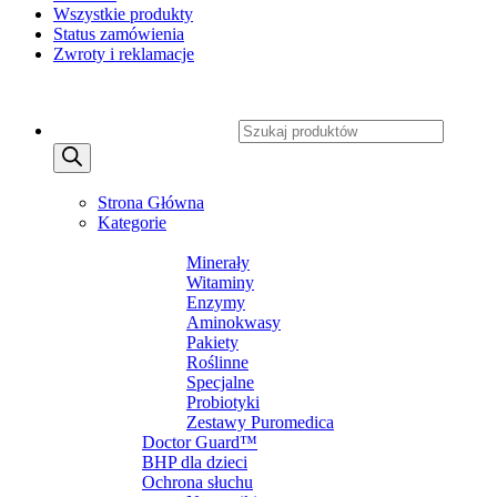
Wszystkie produkty
Status zamówienia
Zwroty i reklamacje
Copyright 2026 ©
CXSafety.pl
Wyszukiwarka produktów
MENU
MENU
Strona Główna
Kategorie
SUPLEMENTY DIETY
Minerały
Witaminy
Enzymy
Aminokwasy
Pakiety
Roślinne
Specjalne
Probiotyki
Zestawy Puromedica
Doctor Guard™
BHP dla dzieci
Ochrona słuchu