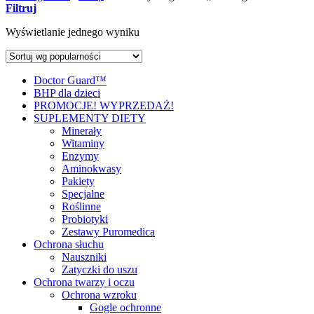
Filtruj
Wyświetlanie jednego wyniku
Doctor Guard™
BHP dla dzieci
PROMOCJE! WYPRZEDAŻ!
SUPLEMENTY DIETY
Minerały
Witaminy
Enzymy
Aminokwasy
Pakiety
Specjalne
Roślinne
Probiotyki
Zestawy Puromedica
Ochrona słuchu
Nauszniki
Zatyczki do uszu
Ochrona twarzy i oczu
Ochrona wzroku
Gogle ochronne