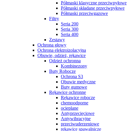
Półmaski klasyczne przeciwpyłowe
Półmaski składane przeciwpyłowe
Półmaski przeciwgazowe
Filtry
Seria 200
Seria 300
Seria 400
Zestawy
Ochrona głowy
Ochrona elektroizolacyjna
Obuwie, odzież, rękawice
Odzież ochronna
Kombinezony
Buty Robocze
Ochrona S3
Obuwie medyczne
Buty gumowe
Rękawice ochronne
Rękawice robocze
chemoodporne
ocieplane
Antyprzecięciowe
Antywibracyjne
przeciwuderzeniowe
rękawice spawalnicze