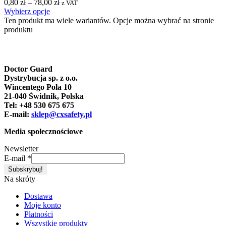
0,80
zł
–
78,00
zł
z VAT
Wybierz opcje
Ten produkt ma wiele wariantów. Opcje można wybrać na stronie
produktu
Doctor Guard
Dystrybucja sp. z o.o.
Wincentego Pola 10
21-040 Świdnik, Polska
Tel: +48 530 675 675
E-mail:
sklep@cxsafety.pl
Media społecznościowe
Newsletter
E-mail
*
Na skróty
Dostawa
Moje konto
Płatności
Wszystkie produkty