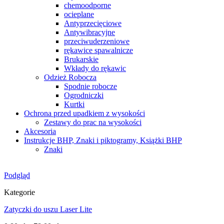
chemoodporne
ocieplane
Antyprzecięciowe
Antywibracyjne
przeciwuderzeniowe
rękawice spawalnicze
Brukarskie
Wkłady do rękawic
Odzież Robocza
Spodnie robocze
Ogrodniczki
Kurtki
Ochrona przed upadkiem z wysokości
Zestawy do prac na wysokości
Akcesoria
Instrukcje BHP, Znaki i piktogramy, Książki BHP
Znaki
Podgląd
Kategorie
Zatyczki do uszu Laser Lite