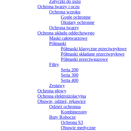
Zatyczki do uszu
Ochrona twarzy i oczu
Ochrona wzroku
Gogle ochronne
Okulary ochronne
Ochrona twarzy
Ochrona układu oddechowego
Maski całotwarzowe
Półmaski
Półmaski klasyczne przeciwpyłowe
Półmaski składane przeciwpyłowe
Półmaski przeciwgazowe
Filtry
Seria 200
Seria 300
Seria 400
Zestawy
Ochrona głowy
Ochrona elektroizolacyjna
Obuwie, odzież, rękawice
Odzież ochronna
Kombinezony
Buty Robocze
Ochrona S3
Obuwie medyczne