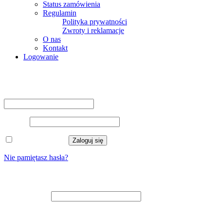
Status zamówienia
Regulamin
Polityka prywatności
Zwroty i reklamacje
O nas
Kontakt
Logowanie
Logowanie
Nazwa użytkownika lub adres e-mail
*
Hasło
*
Zapamiętaj mnie
Zaloguj się
Nie pamiętasz hasła?
Zarejestruj się
Adres e-mail
*
Na adres e-mail zostanie wysłany odnośnik do ustawienia nowego