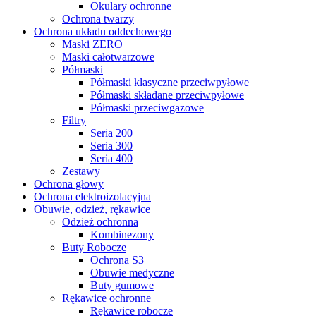
Okulary ochronne
Ochrona twarzy
Ochrona układu oddechowego
Maski ZERO
Maski całotwarzowe
Półmaski
Półmaski klasyczne przeciwpyłowe
Półmaski składane przeciwpyłowe
Półmaski przeciwgazowe
Filtry
Seria 200
Seria 300
Seria 400
Zestawy
Ochrona głowy
Ochrona elektroizolacyjna
Obuwie, odzież, rękawice
Odzież ochronna
Kombinezony
Buty Robocze
Ochrona S3
Obuwie medyczne
Buty gumowe
Rękawice ochronne
Rękawice robocze