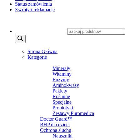
Status zamówienia
Zwroty i reklamacje
Copyright 2026 ©
CXSafety.pl
Wyszukiwarka produktów
MENU
MENU
Strona Główna
Kategorie
SUPLEMENTY DIETY
Minerały
Witaminy
Enzymy
Aminokwasy
Pakiety
Roślinne
Specjalne
Probiotyki
Zestawy Puromedica
Doctor Guard™
BHP dla dzieci
Ochrona słuchu
Nauszniki