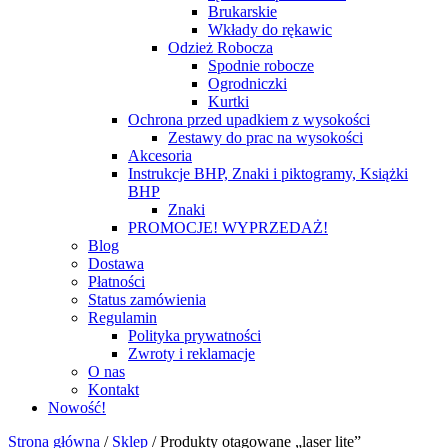
Brukarskie
Wkłady do rękawic
Odzież Robocza
Spodnie robocze
Ogrodniczki
Kurtki
Ochrona przed upadkiem z wysokości
Zestawy do prac na wysokości
Akcesoria
Instrukcje BHP, Znaki i piktogramy, Książki
BHP
Znaki
PROMOCJE! WYPRZEDAŻ!
Blog
Dostawa
Płatności
Status zamówienia
Regulamin
Polityka prywatności
Zwroty i reklamacje
O nas
Kontakt
Nowość!
Strona główna
/
Sklep
/
Produkty otagowane „laser lite”