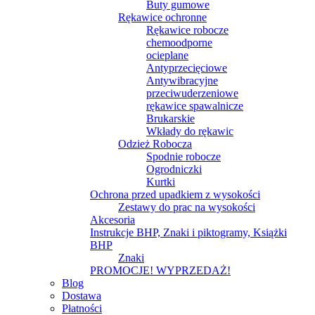
Buty gumowe
Rękawice ochronne
Rękawice robocze
chemoodporne
ocieplane
Antyprzecięciowe
Antywibracyjne
przeciwuderzeniowe
rękawice spawalnicze
Brukarskie
Wkłady do rękawic
Odzież Robocza
Spodnie robocze
Ogrodniczki
Kurtki
Ochrona przed upadkiem z wysokości
Zestawy do prac na wysokości
Akcesoria
Instrukcje BHP, Znaki i piktogramy, Książki
BHP
Znaki
PROMOCJE! WYPRZEDAŻ!
Blog
Dostawa
Płatności