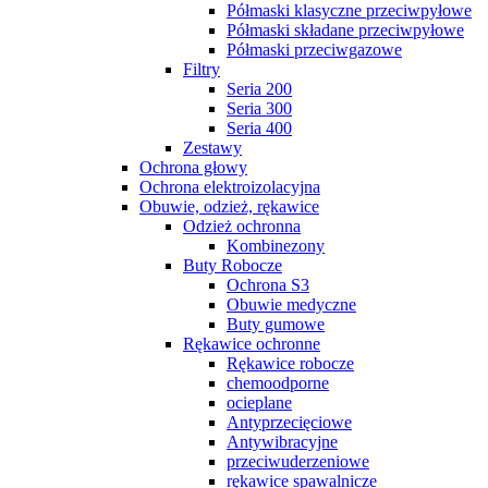
Półmaski klasyczne przeciwpyłowe
Półmaski składane przeciwpyłowe
Półmaski przeciwgazowe
Filtry
Seria 200
Seria 300
Seria 400
Zestawy
Ochrona głowy
Ochrona elektroizolacyjna
Obuwie, odzież, rękawice
Odzież ochronna
Kombinezony
Buty Robocze
Ochrona S3
Obuwie medyczne
Buty gumowe
Rękawice ochronne
Rękawice robocze
chemoodporne
ocieplane
Antyprzecięciowe
Antywibracyjne
przeciwuderzeniowe
rękawice spawalnicze