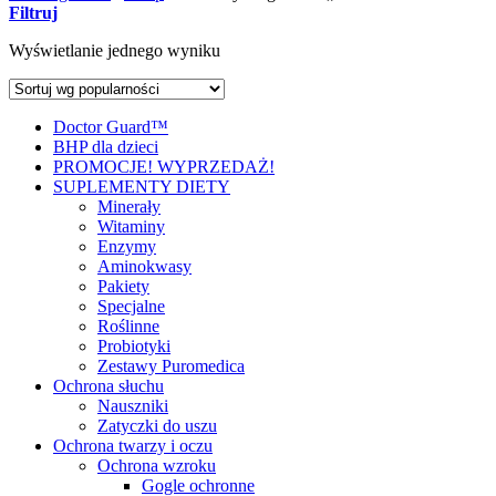
Filtruj
Wyświetlanie jednego wyniku
Doctor Guard™
BHP dla dzieci
PROMOCJE! WYPRZEDAŻ!
SUPLEMENTY DIETY
Minerały
Witaminy
Enzymy
Aminokwasy
Pakiety
Specjalne
Roślinne
Probiotyki
Zestawy Puromedica
Ochrona słuchu
Nauszniki
Zatyczki do uszu
Ochrona twarzy i oczu
Ochrona wzroku
Gogle ochronne