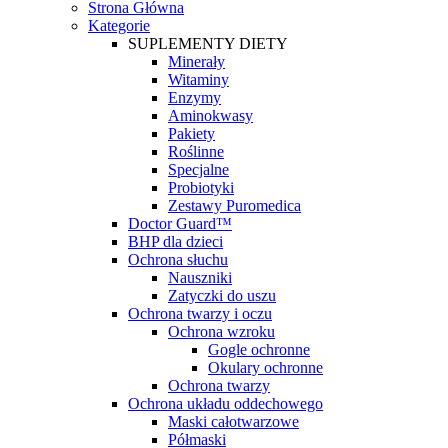
Strona Główna
Kategorie
SUPLEMENTY DIETY
Minerały
Witaminy
Enzymy
Aminokwasy
Pakiety
Roślinne
Specjalne
Probiotyki
Zestawy Puromedica
Doctor Guard™
BHP dla dzieci
Ochrona słuchu
Nauszniki
Zatyczki do uszu
Ochrona twarzy i oczu
Ochrona wzroku
Gogle ochronne
Okulary ochronne
Ochrona twarzy
Ochrona układu oddechowego
Maski całotwarzowe
Półmaski