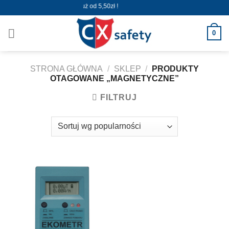
Skip
Wysyłka już od 5,50zł !
to
content
0
STRONA GŁÓWNA
/
SKLEP
/
PRODUKTY
OTAGOWANE „MAGNETYCZNE”
FILTRUJ