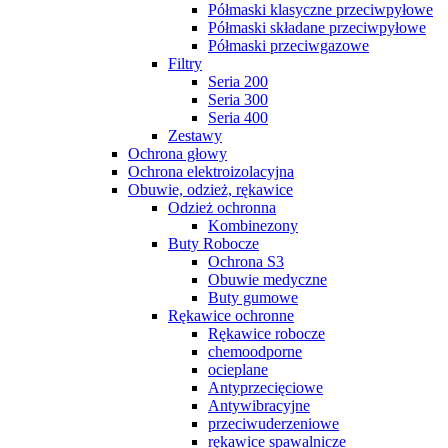
Półmaski klasyczne przeciwpyłowe
Półmaski składane przeciwpyłowe
Półmaski przeciwgazowe
Filtry
Seria 200
Seria 300
Seria 400
Zestawy
Ochrona głowy
Ochrona elektroizolacyjna
Obuwie, odzież, rękawice
Odzież ochronna
Kombinezony
Buty Robocze
Ochrona S3
Obuwie medyczne
Buty gumowe
Rękawice ochronne
Rękawice robocze
chemoodporne
ocieplane
Antyprzecięciowe
Antywibracyjne
przeciwuderzeniowe
rękawice spawalnicze