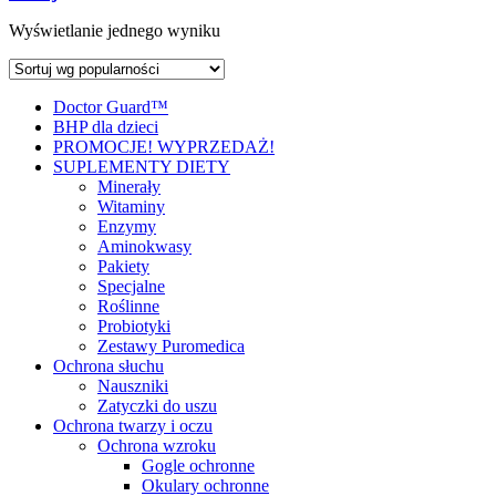
Wyświetlanie jednego wyniku
Doctor Guard™
BHP dla dzieci
PROMOCJE! WYPRZEDAŻ!
SUPLEMENTY DIETY
Minerały
Witaminy
Enzymy
Aminokwasy
Pakiety
Specjalne
Roślinne
Probiotyki
Zestawy Puromedica
Ochrona słuchu
Nauszniki
Zatyczki do uszu
Ochrona twarzy i oczu
Ochrona wzroku
Gogle ochronne
Okulary ochronne