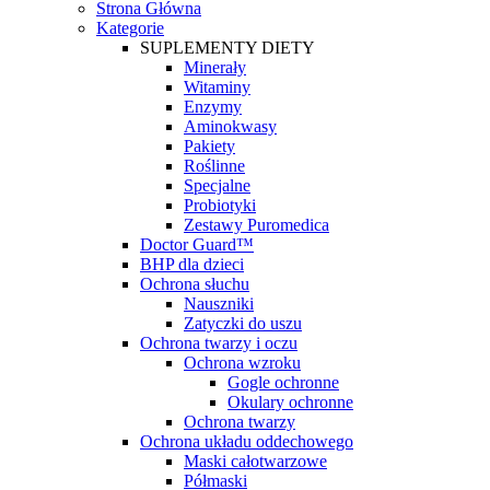
Strona Główna
Kategorie
SUPLEMENTY DIETY
Minerały
Witaminy
Enzymy
Aminokwasy
Pakiety
Roślinne
Specjalne
Probiotyki
Zestawy Puromedica
Doctor Guard™
BHP dla dzieci
Ochrona słuchu
Nauszniki
Zatyczki do uszu
Ochrona twarzy i oczu
Ochrona wzroku
Gogle ochronne
Okulary ochronne
Ochrona twarzy
Ochrona układu oddechowego
Maski całotwarzowe
Półmaski