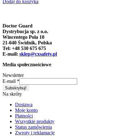
Dodaj do koszyka
Doctor Guard
Dystrybucja sp. z o.o.
Wincentego Pola 10
21-040 Świdnik, Polska
Tel: +48 530 675 675
E-mail:
sklep@cxsafety.pl
Media społecznościowe
Newsletter
E-mail
*
Na skróty
Dostawa
Moje konto
Płatności
Wszystkie produkty
Status zamówienia
Zwroty i reklamacje