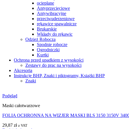
ocieplane
Antyprzecięciowe
Antywibracyjne
przeciwuderzeniowe
rękawice spawalnicze
Brukarskie
Wkłady do rękawic
Odzież Robocza
Spodnie robocze
Ogrodniczki
Kurtki
Ochrona przed upadkiem z wysokości
Zestawy do prac na wysokości
Akcesoria
Instrukcje BHP, Znaki i piktogramy, Książki BHP
Znaki
Podgląd
Maski całotwarzowe
FOLIA OCHRONNA NA WIZJER MASKI BLS 3150 3150V 340
29,87
zł
z VAT