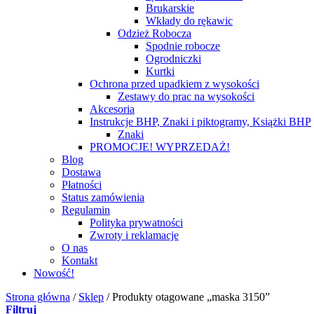
Brukarskie
Wkłady do rękawic
Odzież Robocza
Spodnie robocze
Ogrodniczki
Kurtki
Ochrona przed upadkiem z wysokości
Zestawy do prac na wysokości
Akcesoria
Instrukcje BHP, Znaki i piktogramy, Książki BHP
Znaki
PROMOCJE! WYPRZEDAŻ!
Blog
Dostawa
Płatności
Status zamówienia
Regulamin
Polityka prywatności
Zwroty i reklamacje
O nas
Kontakt
Nowość!
Strona główna
/
Sklep
/
Produkty otagowane „maska 3150”
Filtruj