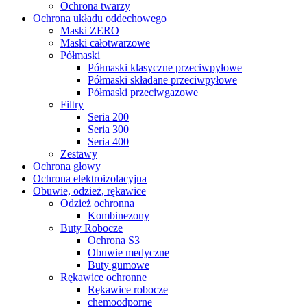
Ochrona twarzy
Ochrona układu oddechowego
Maski ZERO
Maski całotwarzowe
Półmaski
Półmaski klasyczne przeciwpyłowe
Półmaski składane przeciwpyłowe
Półmaski przeciwgazowe
Filtry
Seria 200
Seria 300
Seria 400
Zestawy
Ochrona głowy
Ochrona elektroizolacyjna
Obuwie, odzież, rękawice
Odzież ochronna
Kombinezony
Buty Robocze
Ochrona S3
Obuwie medyczne
Buty gumowe
Rękawice ochronne
Rękawice robocze
chemoodporne