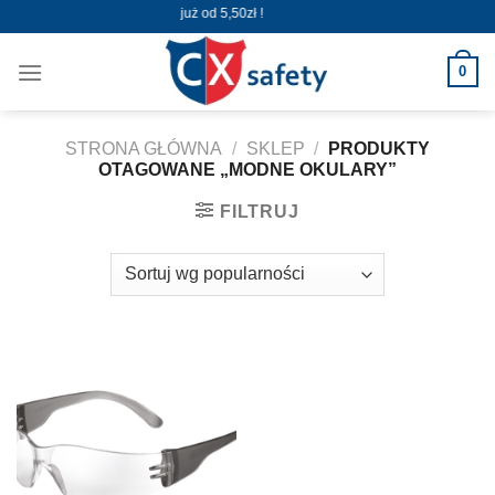
Skip
Wysyłka już od 5,50zł !
to
content
0
STRONA GŁÓWNA
/
SKLEP
/
PRODUKTY
OTAGOWANE „MODNE OKULARY”
FILTRUJ