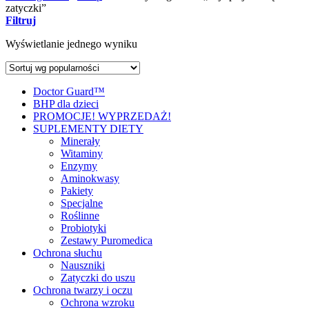
zatyczki”
Filtruj
Wyświetlanie jednego wyniku
Doctor Guard™
BHP dla dzieci
PROMOCJE! WYPRZEDAŻ!
SUPLEMENTY DIETY
Minerały
Witaminy
Enzymy
Aminokwasy
Pakiety
Specjalne
Roślinne
Probiotyki
Zestawy Puromedica
Ochrona słuchu
Nauszniki
Zatyczki do uszu
Ochrona twarzy i oczu
Ochrona wzroku