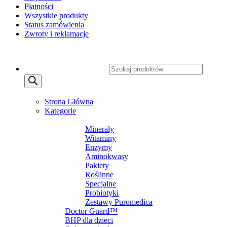
Płatności
Wszystkie produkty
Status zamówienia
Zwroty i reklamacje
Copyright 2026 ©
CXSafety.pl
Wyszukiwarka produktów
MENU
MENU
Strona Główna
Kategorie
SUPLEMENTY DIETY
Minerały
Witaminy
Enzymy
Aminokwasy
Pakiety
Roślinne
Specjalne
Probiotyki
Zestawy Puromedica
Doctor Guard™
BHP dla dzieci