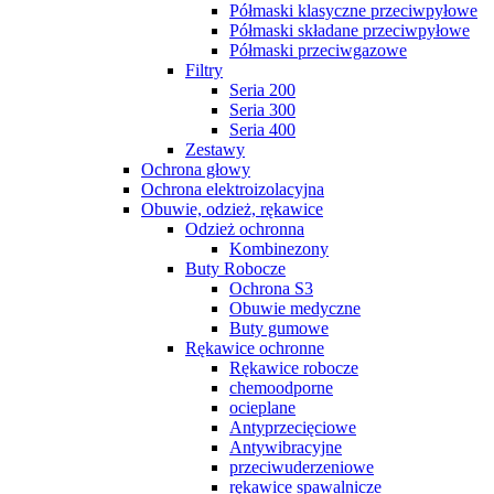
Półmaski klasyczne przeciwpyłowe
Półmaski składane przeciwpyłowe
Półmaski przeciwgazowe
Filtry
Seria 200
Seria 300
Seria 400
Zestawy
Ochrona głowy
Ochrona elektroizolacyjna
Obuwie, odzież, rękawice
Odzież ochronna
Kombinezony
Buty Robocze
Ochrona S3
Obuwie medyczne
Buty gumowe
Rękawice ochronne
Rękawice robocze
chemoodporne
ocieplane
Antyprzecięciowe
Antywibracyjne
przeciwuderzeniowe
rękawice spawalnicze