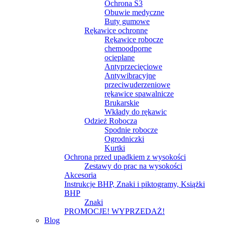
Ochrona S3
Obuwie medyczne
Buty gumowe
Rękawice ochronne
Rękawice robocze
chemoodporne
ocieplane
Antyprzecięciowe
Antywibracyjne
przeciwuderzeniowe
rękawice spawalnicze
Brukarskie
Wkłady do rękawic
Odzież Robocza
Spodnie robocze
Ogrodniczki
Kurtki
Ochrona przed upadkiem z wysokości
Zestawy do prac na wysokości
Akcesoria
Instrukcje BHP, Znaki i piktogramy, Książki
BHP
Znaki
PROMOCJE! WYPRZEDAŻ!
Blog