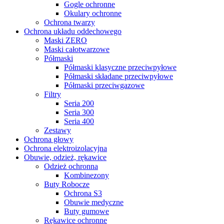
Gogle ochronne
Okulary ochronne
Ochrona twarzy
Ochrona układu oddechowego
Maski ZERO
Maski całotwarzowe
Półmaski
Półmaski klasyczne przeciwpyłowe
Półmaski składane przeciwpyłowe
Półmaski przeciwgazowe
Filtry
Seria 200
Seria 300
Seria 400
Zestawy
Ochrona głowy
Ochrona elektroizolacyjna
Obuwie, odzież, rękawice
Odzież ochronna
Kombinezony
Buty Robocze
Ochrona S3
Obuwie medyczne
Buty gumowe
Rękawice ochronne