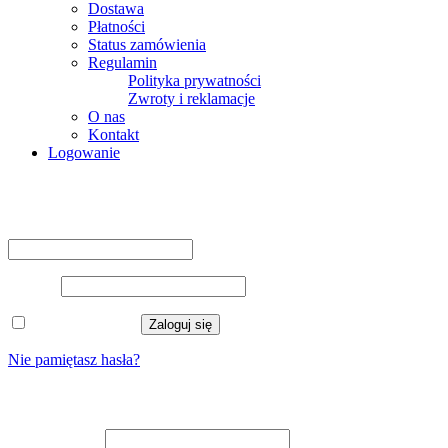
Dostawa
Płatności
Status zamówienia
Regulamin
Polityka prywatności
Zwroty i reklamacje
O nas
Kontakt
Logowanie
Logowanie
Nazwa użytkownika lub adres e-mail
*
Hasło
*
Zapamiętaj mnie
Zaloguj się
Nie pamiętasz hasła?
Zarejestruj się
Adres e-mail
*