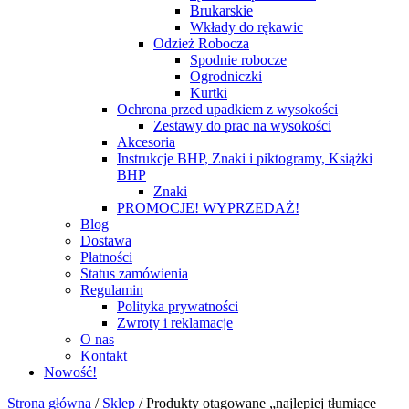
Brukarskie
Wkłady do rękawic
Odzież Robocza
Spodnie robocze
Ogrodniczki
Kurtki
Ochrona przed upadkiem z wysokości
Zestawy do prac na wysokości
Akcesoria
Instrukcje BHP, Znaki i piktogramy, Książki
BHP
Znaki
PROMOCJE! WYPRZEDAŻ!
Blog
Dostawa
Płatności
Status zamówienia
Regulamin
Polityka prywatności
Zwroty i reklamacje
O nas
Kontakt
Nowość!
Strona główna
/
Sklep
/
Produkty otagowane „najlepiej tłumiące