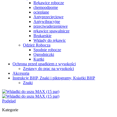
Rękawice robocze
chemoodporne
ocieplane
Antyprzecięciowe
Antywibracyjne
przeciwuderzeniowe
rękawice spawalnicze
Brukarskie
Wkłady do rękawic
Odzież Robocza
Spodnie robocze
Ogrodniczki
Kurtki
Ochrona przed upadkiem z wysokości
Zestawy do prac na wysokości
Akcesoria
Instrukcje BHP, Znaki i piktogramy, Książki BHP
Znaki
Podgląd
Kategorie