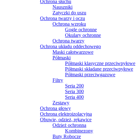
Ochrona słuchu
Nauszniki
Zatyczki do uszu
Ochrona twarzy i oczu
Ochrona wzroku
Gogle ochronne
Okulary ochronne
Ochrona twarzy
Ochrona układu oddechowego
Maski całotwarzowe
Półmaski
Półmaski klasyczne przeciwpyłowe
Półmaski składane przeciwpyłowe
Półmaski przeciwgazowe
Filtry
Seria 200
Seria 300
Seria 400
Zestawy
Ochrona głowy
Ochrona elektroizolacyjna
Obuwie, odzież, rękawice
Odzież ochronna
Kombinezony
Buty Robocze