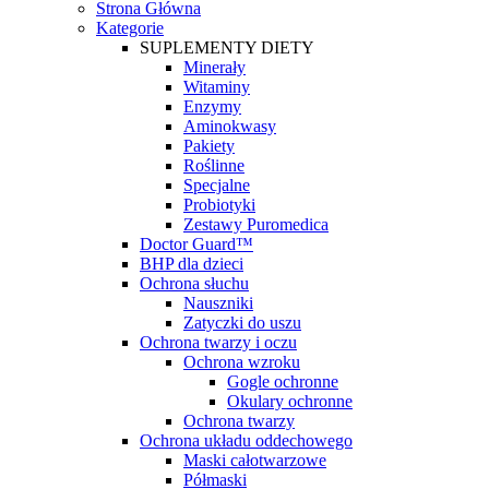
Strona Główna
Kategorie
SUPLEMENTY DIETY
Minerały
Witaminy
Enzymy
Aminokwasy
Pakiety
Roślinne
Specjalne
Probiotyki
Zestawy Puromedica
Doctor Guard™
BHP dla dzieci
Ochrona słuchu
Nauszniki
Zatyczki do uszu
Ochrona twarzy i oczu
Ochrona wzroku
Gogle ochronne
Okulary ochronne
Ochrona twarzy
Ochrona układu oddechowego
Maski całotwarzowe
Półmaski