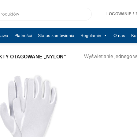
LOGOWANIE / 
tawa
Płatności
Status zamówienia
Regulamin
O nas
Ko
Wyświetlanie jednego w
TY OTAGOWANE „NYLON”