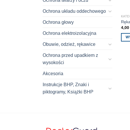
Ochrona twarzy i oczu
Ochrona układu oddechowego
KATE
Ręk
Ochrona głowy
4,0
Ochrona elektroizolacyjna
W
Obuwie, odzież, rękawice
Ten
prod
Ochrona przed upadkiem z
ma
wysokości
wiele
wari
Akcesoria
Opcj
moż
Instrukcje BHP, Znaki i
wybr
piktogramy, Książki BHP
na
stron
prod