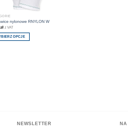
GORIE
awice nylonowe RNYLON W
0
zł
z VAT
YBIERZ OPCJE
ukt
antów.
e
na
ać
ie
uktu
NEWSLETTER
NA