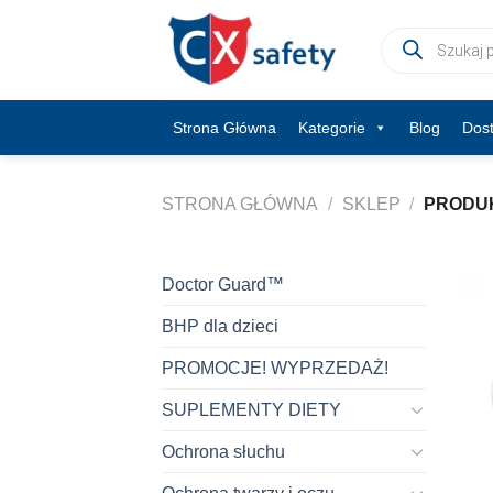
Skip
Wyszukiwarka
to
produktów
content
Strona Główna
Kategorie
Blog
Dos
STRONA GŁÓWNA
/
SKLEP
/
PRODUK
Doctor Guard™
BHP dla dzieci
PROMOCJE! WYPRZEDAŻ!
SUPLEMENTY DIETY
Ochrona słuchu