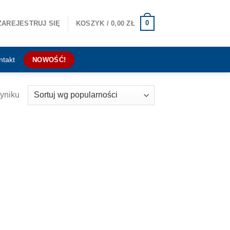
0
ZAREJESTRUJ SIĘ
KOSZYK /
0,00
ZŁ
ntakt
NOWOŚĆ!
yniku