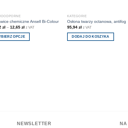
MOODPORNE
KATEGORIE
wice chemiczne Ansell Bi-Colour
Osłona twarzy octanowa, antifog
2
zł
–
12,65
zł
95,94
zł
z VAT
z VAT
YBIERZ OPCJE
DODAJ DO KOSZYKA
ukt
antów.
e
na
ać
ie
uktu
NEWSLETTER
NA