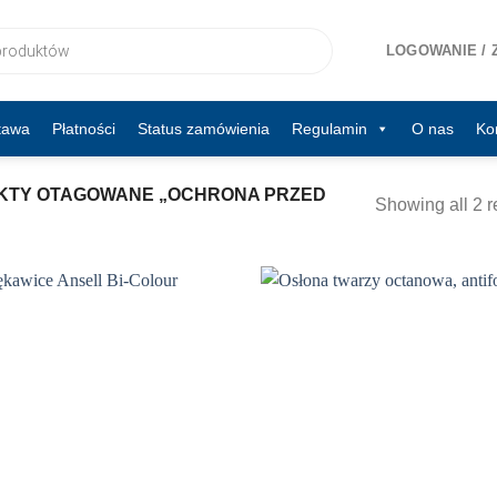
LOGOWANIE / 
tawa
Płatności
Status zamówienia
Regulamin
O nas
Ko
TY OTAGOWANE „OCHRONA PRZED
Showing all 2 r