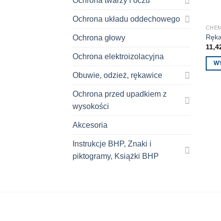
Ochrona twarzy i oczu
Ochrona układu oddechowego
CHE
Ręka
Ochrona głowy
11,4
Ochrona elektroizolacyjna
W
Obuwie, odzież, rękawice
Ten
prod
Ochrona przed upadkiem z
ma
wysokości
wiele
wari
Akcesoria
Opcj
moż
Instrukcje BHP, Znaki i
wybr
piktogramy, Książki BHP
na
stron
prod