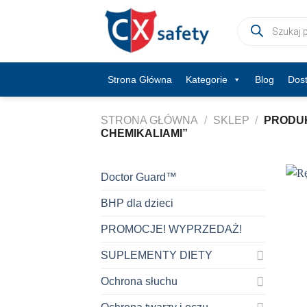
Skip
Wyszukiwarka
to
produktów
content
Strona Główna
Kategorie
Blog
Dos
STRONA GŁÓWNA
/
SKLEP
/
PRODUK
CHEMIKALIAMI”
Doctor Guard™
BHP dla dzieci
PROMOCJE! WYPRZEDAŻ!
SUPLEMENTY DIETY
Ochrona słuchu