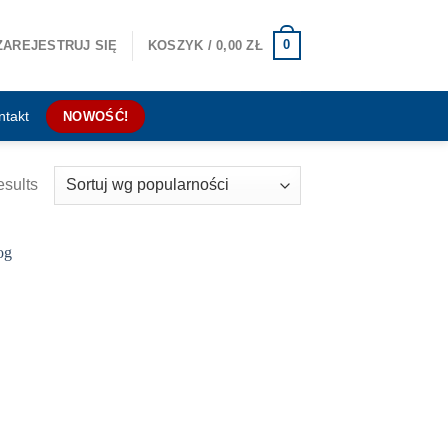
0
ZAREJESTRUJ SIĘ
KOSZYK /
0,00
ZŁ
ntakt
NOWOŚĆ!
esults