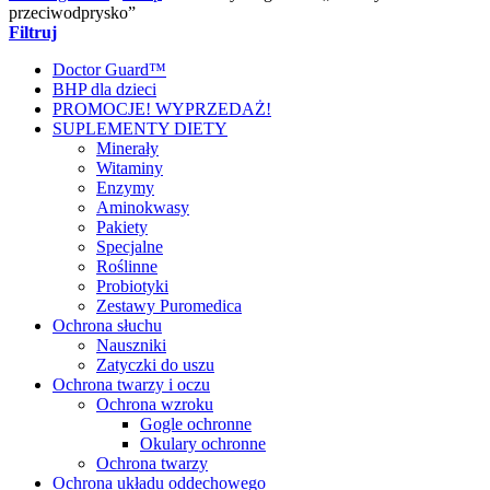
przeciwodprysko”
Filtruj
Doctor Guard™
BHP dla dzieci
PROMOCJE! WYPRZEDAŻ!
SUPLEMENTY DIETY
Minerały
Witaminy
Enzymy
Aminokwasy
Pakiety
Specjalne
Roślinne
Probiotyki
Zestawy Puromedica
Ochrona słuchu
Nauszniki
Zatyczki do uszu
Ochrona twarzy i oczu
Ochrona wzroku
Gogle ochronne
Okulary ochronne
Ochrona twarzy
Ochrona układu oddechowego