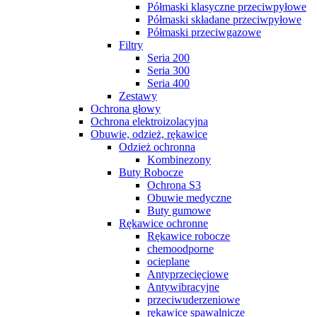
Półmaski klasyczne przeciwpyłowe
Półmaski składane przeciwpyłowe
Półmaski przeciwgazowe
Filtry
Seria 200
Seria 300
Seria 400
Zestawy
Ochrona głowy
Ochrona elektroizolacyjna
Obuwie, odzież, rękawice
Odzież ochronna
Kombinezony
Buty Robocze
Ochrona S3
Obuwie medyczne
Buty gumowe
Rękawice ochronne
Rękawice robocze
chemoodporne
ocieplane
Antyprzecięciowe
Antywibracyjne
przeciwuderzeniowe
rękawice spawalnicze