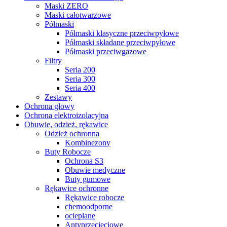
Maski ZERO
Maski całotwarzowe
Półmaski
Półmaski klasyczne przeciwpyłowe
Półmaski składane przeciwpyłowe
Półmaski przeciwgazowe
Filtry
Seria 200
Seria 300
Seria 400
Zestawy
Ochrona głowy
Ochrona elektroizolacyjna
Obuwie, odzież, rękawice
Odzież ochronna
Kombinezony
Buty Robocze
Ochrona S3
Obuwie medyczne
Buty gumowe
Rękawice ochronne
Rękawice robocze
chemoodporne
ocieplane
Antyprzecięciowe