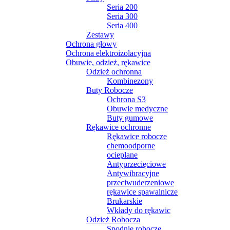
Seria 200
Seria 300
Seria 400
Zestawy
Ochrona głowy
Ochrona elektroizolacyjna
Obuwie, odzież, rękawice
Odzież ochronna
Kombinezony
Buty Robocze
Ochrona S3
Obuwie medyczne
Buty gumowe
Rękawice ochronne
Rękawice robocze
chemoodporne
ocieplane
Antyprzecięciowe
Antywibracyjne
przeciwuderzeniowe
rękawice spawalnicze
Brukarskie
Wkłady do rękawic
Odzież Robocza
Spodnie robocze