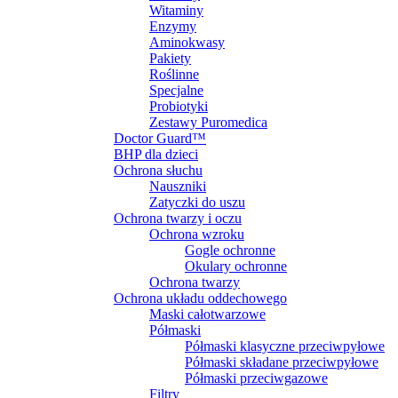
Witaminy
Enzymy
Aminokwasy
Pakiety
Roślinne
Specjalne
Probiotyki
Zestawy Puromedica
Doctor Guard™
BHP dla dzieci
Ochrona słuchu
Nauszniki
Zatyczki do uszu
Ochrona twarzy i oczu
Ochrona wzroku
Gogle ochronne
Okulary ochronne
Ochrona twarzy
Ochrona układu oddechowego
Maski całotwarzowe
Półmaski
Półmaski klasyczne przeciwpyłowe
Półmaski składane przeciwpyłowe
Półmaski przeciwgazowe
Filtry