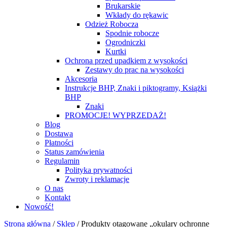
Brukarskie
Wkłady do rękawic
Odzież Robocza
Spodnie robocze
Ogrodniczki
Kurtki
Ochrona przed upadkiem z wysokości
Zestawy do prac na wysokości
Akcesoria
Instrukcje BHP, Znaki i piktogramy, Książki
BHP
Znaki
PROMOCJE! WYPRZEDAŻ!
Blog
Dostawa
Płatności
Status zamówienia
Regulamin
Polityka prywatności
Zwroty i reklamacje
O nas
Kontakt
Nowość!
Strona główna
/
Sklep
/
Produkty otagowane „okulary ochronne