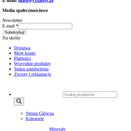
E-mail:
sklep@cxsafety.pl
Media społecznościowe
Newsletter
E-mail
*
Na skróty
Dostawa
Moje konto
Płatności
Wszystkie produkty
Status zamówienia
Zwroty i reklamacje
Copyright 2026 ©
CXSafety.pl
Wyszukiwarka produktów
MENU
MENU
Strona Główna
Kategorie
SUPLEMENTY DIETY
Minerały