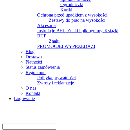
Ogrodniczki
Kurtki
Ochrona przed upadkiem z wysokości
Zestawy do prac na wysokości
Akcesoria
Instrukcje BHP, Znaki i piktogramy, Książki
BHP
Znaki
PROMOCJE! WYPRZEDAŻ!
Blog
Dostawa
Płatności
Status zamówienia
Regulamin
Polityka prywatności
Zwroty i reklamacje
O nas
Kontakt
Logowanie
Logowanie
Nazwa użytkownika lub adres e-mail
*