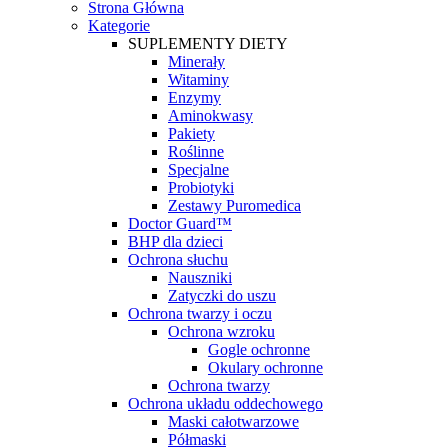
Strona Główna
Kategorie
SUPLEMENTY DIETY
Minerały
Witaminy
Enzymy
Aminokwasy
Pakiety
Roślinne
Specjalne
Probiotyki
Zestawy Puromedica
Doctor Guard™
BHP dla dzieci
Ochrona słuchu
Nauszniki
Zatyczki do uszu
Ochrona twarzy i oczu
Ochrona wzroku
Gogle ochronne
Okulary ochronne
Ochrona twarzy
Ochrona układu oddechowego
Maski całotwarzowe
Półmaski