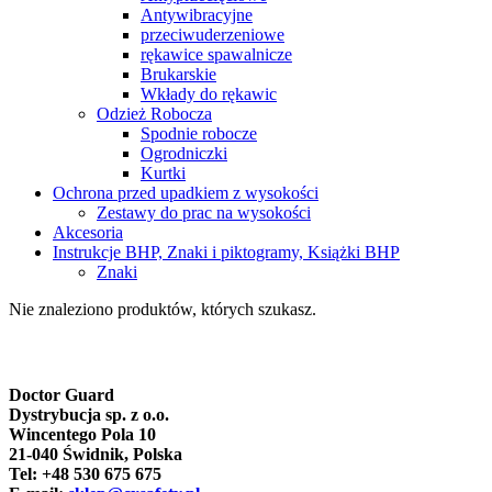
Antywibracyjne
przeciwuderzeniowe
rękawice spawalnicze
Brukarskie
Wkłady do rękawic
Odzież Robocza
Spodnie robocze
Ogrodniczki
Kurtki
Ochrona przed upadkiem z wysokości
Zestawy do prac na wysokości
Akcesoria
Instrukcje BHP, Znaki i piktogramy, Książki BHP
Znaki
Nie znaleziono produktów, których szukasz.
Doctor Guard
Dystrybucja sp. z o.o.
Wincentego Pola 10
21-040 Świdnik, Polska
Tel: +48 530 675 675