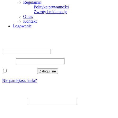
Regulamin
Polityka prywatności
Zwroty i reklamacje
O nas
Kontakt
Logowanie
Logowanie
Nazwa użytkownika lub adres e-mail
*
Hasło
*
Zapamiętaj mnie
Zaloguj się
Nie pamiętasz hasła?
Zarejestruj się
Adres e-mail
*
Na adres e-mail zostanie wysłany odnośnik do ustawienia nowego
hasła.