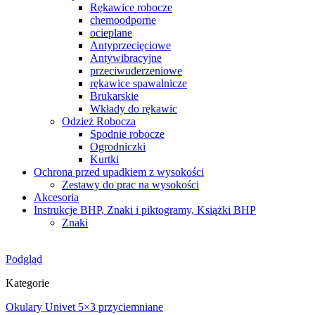
Rękawice robocze
chemoodporne
ocieplane
Antyprzecięciowe
Antywibracyjne
przeciwuderzeniowe
rękawice spawalnicze
Brukarskie
Wkłady do rękawic
Odzież Robocza
Spodnie robocze
Ogrodniczki
Kurtki
Ochrona przed upadkiem z wysokości
Zestawy do prac na wysokości
Akcesoria
Instrukcje BHP, Znaki i piktogramy, Książki BHP
Znaki
Podgląd
Kategorie
Okulary Univet 5×3 przyciemniane