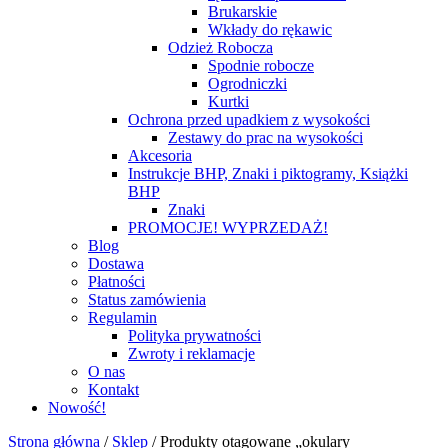
Brukarskie
Wkłady do rękawic
Odzież Robocza
Spodnie robocze
Ogrodniczki
Kurtki
Ochrona przed upadkiem z wysokości
Zestawy do prac na wysokości
Akcesoria
Instrukcje BHP, Znaki i piktogramy, Książki
BHP
Znaki
PROMOCJE! WYPRZEDAŻ!
Blog
Dostawa
Płatności
Status zamówienia
Regulamin
Polityka prywatności
Zwroty i reklamacje
O nas
Kontakt
Nowość!
Strona główna
/
Sklep
/
Produkty otagowane „okulary