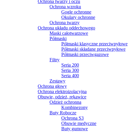
Ochrona twarzy i oczu
Ochrona wzroku
Gogle ochronne
Okulary ochronne
Ochrona twarzy
Ochrona układu oddechowego
Maski całotwarzowe
Półmaski
Półmaski klasyczne przeciwpyłowe
Półmaski składane przeciwpyłowe
Półmaski przeciwgazowe
Filtry
Seria 200
Seria 300
Seria 400
Zestawy
Ochrona głowy
Ochrona elektroizolacyjna
Obuwie, odzież, rękawice
Odzież ochronna
Kombinezony
Buty Robocze
Ochrona S3
Obuwie medyczne
Buty gumowe