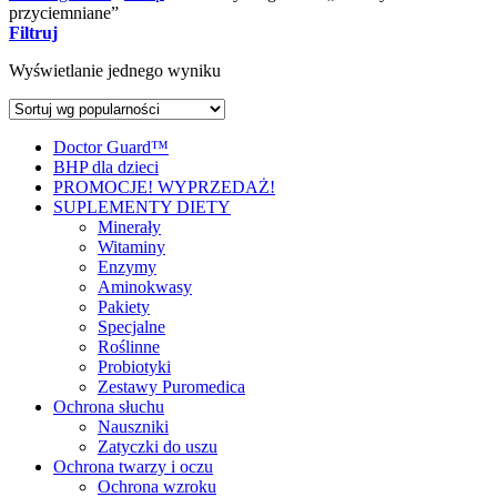
przyciemniane”
Filtruj
Wyświetlanie jednego wyniku
Doctor Guard™
BHP dla dzieci
PROMOCJE! WYPRZEDAŻ!
SUPLEMENTY DIETY
Minerały
Witaminy
Enzymy
Aminokwasy
Pakiety
Specjalne
Roślinne
Probiotyki
Zestawy Puromedica
Ochrona słuchu
Nauszniki
Zatyczki do uszu
Ochrona twarzy i oczu
Ochrona wzroku