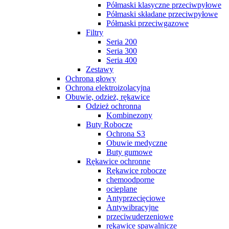
Półmaski klasyczne przeciwpyłowe
Półmaski składane przeciwpyłowe
Półmaski przeciwgazowe
Filtry
Seria 200
Seria 300
Seria 400
Zestawy
Ochrona głowy
Ochrona elektroizolacyjna
Obuwie, odzież, rękawice
Odzież ochronna
Kombinezony
Buty Robocze
Ochrona S3
Obuwie medyczne
Buty gumowe
Rękawice ochronne
Rękawice robocze
chemoodporne
ocieplane
Antyprzecięciowe
Antywibracyjne
przeciwuderzeniowe
rękawice spawalnicze