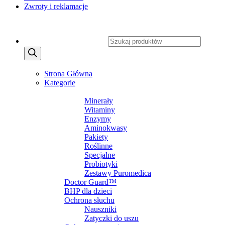
Zwroty i reklamacje
Copyright 2026 ©
CXSafety.pl
Wyszukiwarka produktów
MENU
MENU
Strona Główna
Kategorie
SUPLEMENTY DIETY
Minerały
Witaminy
Enzymy
Aminokwasy
Pakiety
Roślinne
Specjalne
Probiotyki
Zestawy Puromedica
Doctor Guard™
BHP dla dzieci
Ochrona słuchu
Nauszniki
Zatyczki do uszu