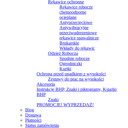
Rękawice ochronne
Rękawice robocze
chemoodporne
ocieplane
Antyprzecięciowe
Antywibracyjne
przeciwuderzeniowe
rękawice spawalnicze
Brukarskie
Wkłady do rękawic
Odzież Robocza
Spodnie robocze
Ogrodniczki
Kurtki
Ochrona przed upadkiem z wysokości
Zestawy do prac na wysokości
Akcesoria
Instrukcje BHP, Znaki i piktogramy, Książki
BHP
Znaki
PROMOCJE! WYPRZEDAŻ!
Blog
Dostawa
Płatności
Status zamówienia