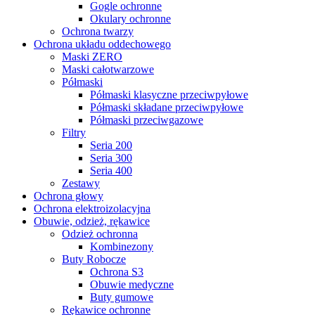
Gogle ochronne
Okulary ochronne
Ochrona twarzy
Ochrona układu oddechowego
Maski ZERO
Maski całotwarzowe
Półmaski
Półmaski klasyczne przeciwpyłowe
Półmaski składane przeciwpyłowe
Półmaski przeciwgazowe
Filtry
Seria 200
Seria 300
Seria 400
Zestawy
Ochrona głowy
Ochrona elektroizolacyjna
Obuwie, odzież, rękawice
Odzież ochronna
Kombinezony
Buty Robocze
Ochrona S3
Obuwie medyczne
Buty gumowe
Rękawice ochronne