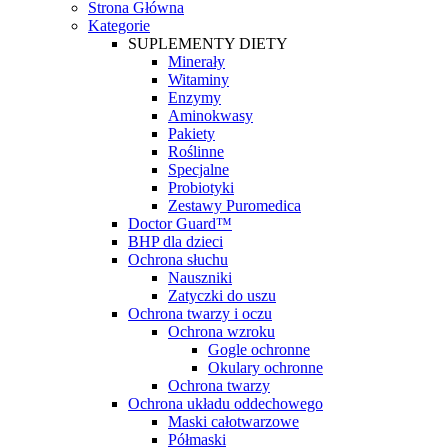
Strona Główna
Kategorie
SUPLEMENTY DIETY
Minerały
Witaminy
Enzymy
Aminokwasy
Pakiety
Roślinne
Specjalne
Probiotyki
Zestawy Puromedica
Doctor Guard™
BHP dla dzieci
Ochrona słuchu
Nauszniki
Zatyczki do uszu
Ochrona twarzy i oczu
Ochrona wzroku
Gogle ochronne
Okulary ochronne
Ochrona twarzy
Ochrona układu oddechowego
Maski całotwarzowe
Półmaski