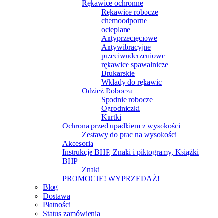
Rękawice ochronne
Rękawice robocze
chemoodporne
ocieplane
Antyprzecięciowe
Antywibracyjne
przeciwuderzeniowe
rękawice spawalnicze
Brukarskie
Wkłady do rękawic
Odzież Robocza
Spodnie robocze
Ogrodniczki
Kurtki
Ochrona przed upadkiem z wysokości
Zestawy do prac na wysokości
Akcesoria
Instrukcje BHP, Znaki i piktogramy, Książki
BHP
Znaki
PROMOCJE! WYPRZEDAŻ!
Blog
Dostawa
Płatności
Status zamówienia