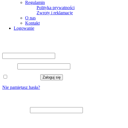
Regulamin
Polityka prywatności
Zwroty i reklamacje
O nas
Kontakt
Logowanie
Logowanie
Nazwa użytkownika lub adres e-mail
*
Hasło
*
Zapamiętaj mnie
Zaloguj się
Nie pamiętasz hasła?
Zarejestruj się
Adres e-mail
*
Na adres e-mail zostanie wysłany odnośnik do ustawienia nowego
hasła.