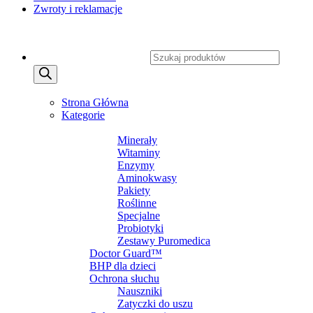
Zwroty i reklamacje
Copyright 2026 ©
CXSafety.pl
Wyszukiwarka produktów
MENU
MENU
Strona Główna
Kategorie
SUPLEMENTY DIETY
Minerały
Witaminy
Enzymy
Aminokwasy
Pakiety
Roślinne
Specjalne
Probiotyki
Zestawy Puromedica
Doctor Guard™
BHP dla dzieci
Ochrona słuchu
Nauszniki
Zatyczki do uszu