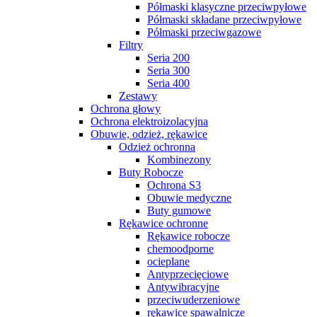
Półmaski klasyczne przeciwpyłowe
Półmaski składane przeciwpyłowe
Półmaski przeciwgazowe
Filtry
Seria 200
Seria 300
Seria 400
Zestawy
Ochrona głowy
Ochrona elektroizolacyjna
Obuwie, odzież, rękawice
Odzież ochronna
Kombinezony
Buty Robocze
Ochrona S3
Obuwie medyczne
Buty gumowe
Rękawice ochronne
Rękawice robocze
chemoodporne
ocieplane
Antyprzecięciowe
Antywibracyjne
przeciwuderzeniowe
rękawice spawalnicze