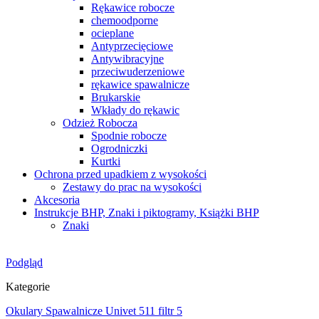
Rękawice robocze
chemoodporne
ocieplane
Antyprzecięciowe
Antywibracyjne
przeciwuderzeniowe
rękawice spawalnicze
Brukarskie
Wkłady do rękawic
Odzież Robocza
Spodnie robocze
Ogrodniczki
Kurtki
Ochrona przed upadkiem z wysokości
Zestawy do prac na wysokości
Akcesoria
Instrukcje BHP, Znaki i piktogramy, Książki BHP
Znaki
Podgląd
Kategorie
Okulary Spawalnicze Univet 511 filtr 5