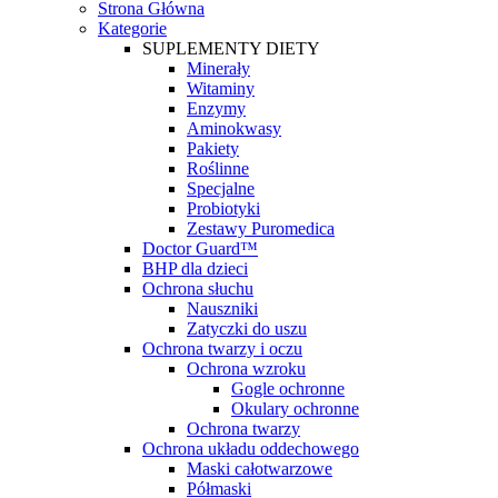
Strona Główna
Kategorie
SUPLEMENTY DIETY
Minerały
Witaminy
Enzymy
Aminokwasy
Pakiety
Roślinne
Specjalne
Probiotyki
Zestawy Puromedica
Doctor Guard™
BHP dla dzieci
Ochrona słuchu
Nauszniki
Zatyczki do uszu
Ochrona twarzy i oczu
Ochrona wzroku
Gogle ochronne
Okulary ochronne
Ochrona twarzy
Ochrona układu oddechowego
Maski całotwarzowe
Półmaski