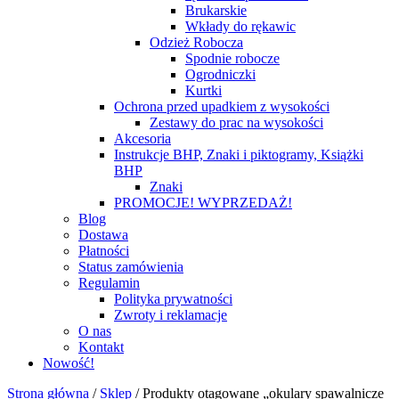
Brukarskie
Wkłady do rękawic
Odzież Robocza
Spodnie robocze
Ogrodniczki
Kurtki
Ochrona przed upadkiem z wysokości
Zestawy do prac na wysokości
Akcesoria
Instrukcje BHP, Znaki i piktogramy, Książki
BHP
Znaki
PROMOCJE! WYPRZEDAŻ!
Blog
Dostawa
Płatności
Status zamówienia
Regulamin
Polityka prywatności
Zwroty i reklamacje
O nas
Kontakt
Nowość!
Strona główna
/
Sklep
/
Produkty otagowane „okulary spawalnicze