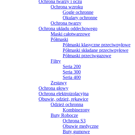
Ochrona twarzy i oczu
Ochrona wzroku
Gogle ochronne
Okulary ochronne
Ochrona twarzy
Ochrona układu oddechowego
Maski całotwarzowe
Półmaski
Półmaski klasyczne przeciwpyłowe
Półmaski składane przeciwpyłowe
Półmaski przeciwgazowe
Filtry
Seria 200
Seria 300
Seria 400
Zestawy
Ochrona głowy
Ochrona elektroizolacyjna
Obuwie, odzież, rękawice
Odzież ochronna
Kombinezony
Buty Robocze
Ochrona S3
Obuwie medyczne
Buty gumowe