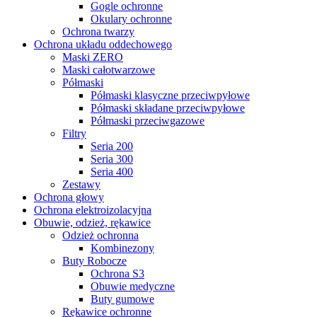
Gogle ochronne
Okulary ochronne
Ochrona twarzy
Ochrona układu oddechowego
Maski ZERO
Maski całotwarzowe
Półmaski
Półmaski klasyczne przeciwpyłowe
Półmaski składane przeciwpyłowe
Półmaski przeciwgazowe
Filtry
Seria 200
Seria 300
Seria 400
Zestawy
Ochrona głowy
Ochrona elektroizolacyjna
Obuwie, odzież, rękawice
Odzież ochronna
Kombinezony
Buty Robocze
Ochrona S3
Obuwie medyczne
Buty gumowe
Rękawice ochronne