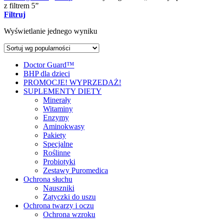
z filtrem 5”
Filtruj
Wyświetlanie jednego wyniku
Doctor Guard™
BHP dla dzieci
PROMOCJE! WYPRZEDAŻ!
SUPLEMENTY DIETY
Minerały
Witaminy
Enzymy
Aminokwasy
Pakiety
Specjalne
Roślinne
Probiotyki
Zestawy Puromedica
Ochrona słuchu
Nauszniki
Zatyczki do uszu
Ochrona twarzy i oczu
Ochrona wzroku