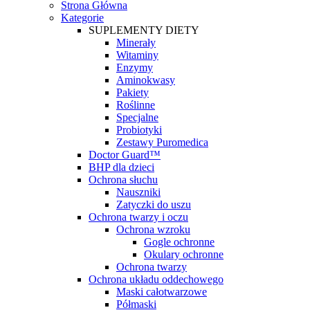
Strona Główna
Kategorie
SUPLEMENTY DIETY
Minerały
Witaminy
Enzymy
Aminokwasy
Pakiety
Roślinne
Specjalne
Probiotyki
Zestawy Puromedica
Doctor Guard™
BHP dla dzieci
Ochrona słuchu
Nauszniki
Zatyczki do uszu
Ochrona twarzy i oczu
Ochrona wzroku
Gogle ochronne
Okulary ochronne
Ochrona twarzy
Ochrona układu oddechowego
Maski całotwarzowe
Półmaski