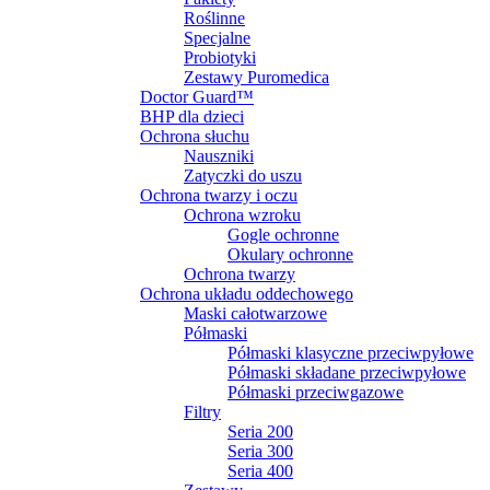
Roślinne
Specjalne
Probiotyki
Zestawy Puromedica
Doctor Guard™
BHP dla dzieci
Ochrona słuchu
Nauszniki
Zatyczki do uszu
Ochrona twarzy i oczu
Ochrona wzroku
Gogle ochronne
Okulary ochronne
Ochrona twarzy
Ochrona układu oddechowego
Maski całotwarzowe
Półmaski
Półmaski klasyczne przeciwpyłowe
Półmaski składane przeciwpyłowe
Półmaski przeciwgazowe
Filtry
Seria 200
Seria 300
Seria 400