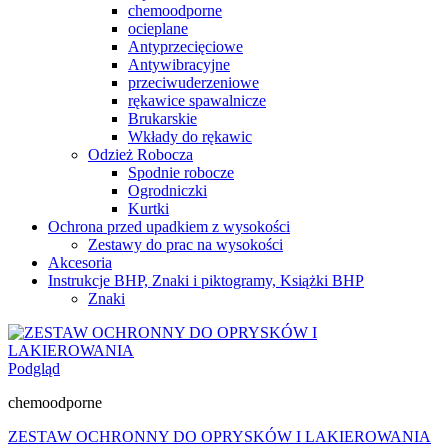
chemoodporne
ocieplane
Antyprzecięciowe
Antywibracyjne
przeciwuderzeniowe
rękawice spawalnicze
Brukarskie
Wkłady do rękawic
Odzież Robocza
Spodnie robocze
Ogrodniczki
Kurtki
Ochrona przed upadkiem z wysokości
Zestawy do prac na wysokości
Akcesoria
Instrukcje BHP, Znaki i piktogramy, Książki BHP
Znaki
Podgląd
chemoodporne
ZESTAW OCHRONNY DO OPRYSKÓW I LAKIEROWANIA