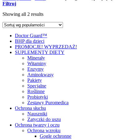
Filtruj
Showing all 2 results
Doctor Guard™
BHP dla dzieci
PROMOCJE! WYPRZEDAŻ!
SUPLEMENTY DIETY
Minerały
Witaminy
Enzymy
Aminokwasy
Pakiety
Specjalne
Roślinne
Probiotyki
Zestawy Puromedica
Ochrona słuchu
Nauszniki
Zatyczki do uszu
Ochrona twarzy i oczu
Ochrona wzroku
Gogle ochronne