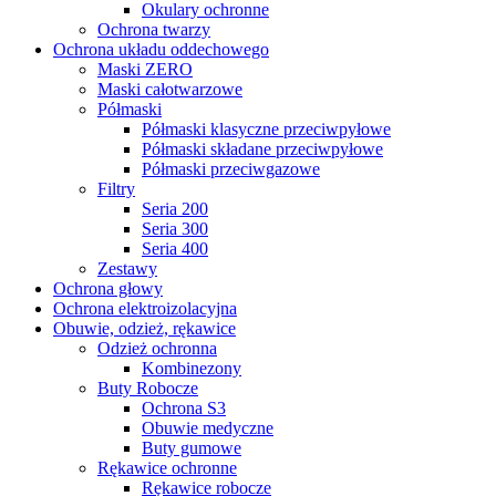
Okulary ochronne
Ochrona twarzy
Ochrona układu oddechowego
Maski ZERO
Maski całotwarzowe
Półmaski
Półmaski klasyczne przeciwpyłowe
Półmaski składane przeciwpyłowe
Półmaski przeciwgazowe
Filtry
Seria 200
Seria 300
Seria 400
Zestawy
Ochrona głowy
Ochrona elektroizolacyjna
Obuwie, odzież, rękawice
Odzież ochronna
Kombinezony
Buty Robocze
Ochrona S3
Obuwie medyczne
Buty gumowe
Rękawice ochronne
Rękawice robocze