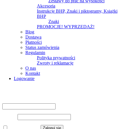
Zestawy do prac na wysokości
Akcesoria
Instrukcje BHP, Znaki i piktogramy, Książki
BHP
Znaki
PROMOCJE! WYPRZEDAŻ!
Blog
Dostawa
Płatności
Status zamówienia
Regulamin
Polityka prywatności
Zwroty i reklamacje
O nas
Kontakt
Logowanie
Logowanie
Nazwa użytkownika lub adres e-mail
*
Hasło
*
Zapamiętaj mnie
Zaloguj się