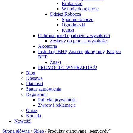
Brukarskie
Wkłady do rękawic
Odzież Robocza
Spodnie robocze
Ogrodniczki
Kurtki
Ochrona przed upadkiem z wysokości
Zestawy do prac na wysokości
Akcesoria
Instrukcje BHP, Znaki i piktogramy, Książki
BHP
Znaki
PROMOCJE! WYPRZEDAŻ!
Blog
Dostawa
Płatności
Status zamówienia
Regulamin
Polityka prywatności
Zwroty i reklamacje
O nas
Kontakt
Nowość!
Strona główna
/
Sklep
/
Produkty otagowane „pestycydy”