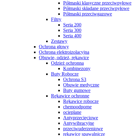
Półmaski klasyczne przeciwpyłowe
Półmaski składane przeciwpyłowe
Półmaski przeciwgazowe
Filtry
Seria 200
Seria 300
Seria 400
Zestawy
Ochrona głowy
Ochrona elektroizolacyjna
Obuwie, odzież, rękawice
Odzież ochronna
Kombinezony
Buty Robocze
Ochrona S3
Obuwie medyczne
Buty gumowe
Rękawice ochronne
Rękawice robocze
chemoodporne
ocieplane
Antyprzecięciowe
Antywibracyjne
przeciwuderzeniowe
rękawice spawalnicze