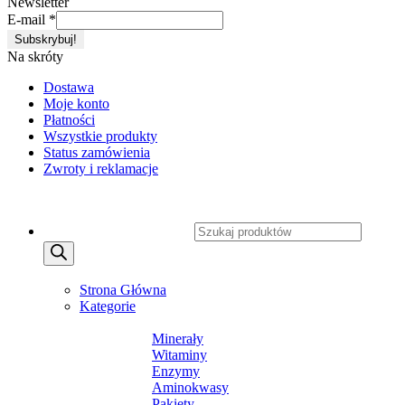
Newsletter
E-mail
*
Na skróty
Dostawa
Moje konto
Płatności
Wszystkie produkty
Status zamówienia
Zwroty i reklamacje
Copyright 2026 ©
CXSafety.pl
Wyszukiwarka produktów
MENU
MENU
Strona Główna
Kategorie
SUPLEMENTY DIETY
Minerały
Witaminy
Enzymy
Aminokwasy
Pakiety