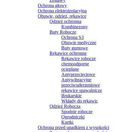
Zestawy
Ochrona głowy
Ochrona elektroizolacyjna
Obuwie, odzież, rękawice
Odzież ochronna
Kombinezony
Buty Robocze
Ochrona S3
Obuwie medyczne
Buty gumowe
Rękawice ochronne
Rękawice robocze
chemoodporne
ocieplane
Antyprzecięciowe
Antywibracyjne
przeciwuderzeniowe
rękawice spawalnicze
Brukarskie
Wkłady do rękawic
Odzież Robocza
Spodnie robocze
Ogrodniczki
Kurtki
Ochrona przed upadkiem z wysokości