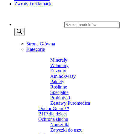
Zwroty i reklamacje
Copyright 2026 ©
CXSafety.pl
Wyszukiwarka produktów
MENU
MENU
Strona Główna
Kategorie
SUPLEMENTY DIETY
Minerały
Witaminy
Enzymy
Aminokwasy
Pakiety
Roślinne
Specjalne
Probiotyki
Zestawy Puromedica
Doctor Guard™
BHP dla dzieci
Ochrona słuchu
Nauszniki
Zatyczki do uszu