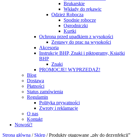
Brukarskie
Wkłady do rękawic
Odzież Robocza
Spodnie robocze
Ogrodniczki
Kurtki
Ochrona przed upadkiem z wysokości
Zestawy do prac na wysokości
Akcesoria
Instrukcje BHP, Znaki i piktogramy, Książki
BHP
Znaki
PROMOCJE! WYPRZEDAŻ!
Blog
Dostawa
Płatności
Status zamówienia
Regulamin
Polityka prywatności
Zwroty i reklamacje
O nas
Kontakt
Nowość!
Strona główna
/
Sklep
/
Produkty otagowane „pły do dezynfekcji”