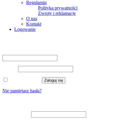
Regulamin
Polityka prywatności
Zwroty i reklamacje
O nas
Kontakt
Logowanie
Logowanie
Nazwa użytkownika lub adres e-mail
*
Hasło
*
Zapamiętaj mnie
Zaloguj się
Nie pamiętasz hasła?
Zarejestruj się
Adres e-mail
*
Na adres e-mail zostanie wysłany odnośnik do ustawienia nowego
hasła.