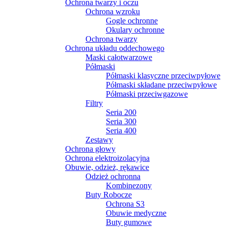
Ochrona twarzy i oczu
Ochrona wzroku
Gogle ochronne
Okulary ochronne
Ochrona twarzy
Ochrona układu oddechowego
Maski całotwarzowe
Półmaski
Półmaski klasyczne przeciwpyłowe
Półmaski składane przeciwpyłowe
Półmaski przeciwgazowe
Filtry
Seria 200
Seria 300
Seria 400
Zestawy
Ochrona głowy
Ochrona elektroizolacyjna
Obuwie, odzież, rękawice
Odzież ochronna
Kombinezony
Buty Robocze
Ochrona S3
Obuwie medyczne
Buty gumowe