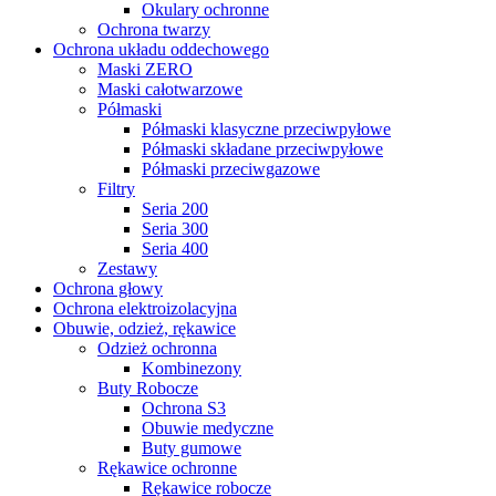
Okulary ochronne
Ochrona twarzy
Ochrona układu oddechowego
Maski ZERO
Maski całotwarzowe
Półmaski
Półmaski klasyczne przeciwpyłowe
Półmaski składane przeciwpyłowe
Półmaski przeciwgazowe
Filtry
Seria 200
Seria 300
Seria 400
Zestawy
Ochrona głowy
Ochrona elektroizolacyjna
Obuwie, odzież, rękawice
Odzież ochronna
Kombinezony
Buty Robocze
Ochrona S3
Obuwie medyczne
Buty gumowe
Rękawice ochronne
Rękawice robocze