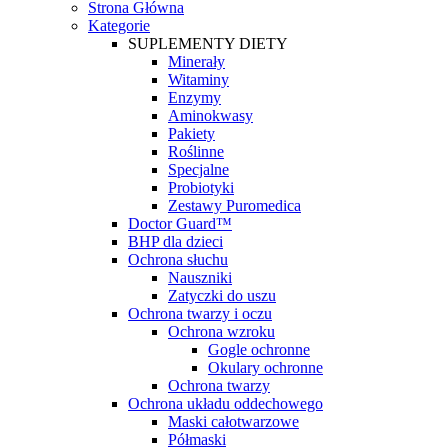
Strona Główna
Kategorie
SUPLEMENTY DIETY
Minerały
Witaminy
Enzymy
Aminokwasy
Pakiety
Roślinne
Specjalne
Probiotyki
Zestawy Puromedica
Doctor Guard™
BHP dla dzieci
Ochrona słuchu
Nauszniki
Zatyczki do uszu
Ochrona twarzy i oczu
Ochrona wzroku
Gogle ochronne
Okulary ochronne
Ochrona twarzy
Ochrona układu oddechowego
Maski całotwarzowe
Półmaski