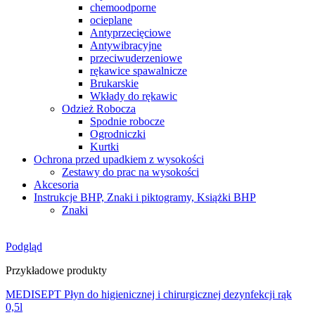
chemoodporne
ocieplane
Antyprzecięciowe
Antywibracyjne
przeciwuderzeniowe
rękawice spawalnicze
Brukarskie
Wkłady do rękawic
Odzież Robocza
Spodnie robocze
Ogrodniczki
Kurtki
Ochrona przed upadkiem z wysokości
Zestawy do prac na wysokości
Akcesoria
Instrukcje BHP, Znaki i piktogramy, Książki BHP
Znaki
Podgląd
Przykładowe produkty
MEDISEPT Płyn do higienicznej i chirurgicznej dezynfekcji rąk
0,5l