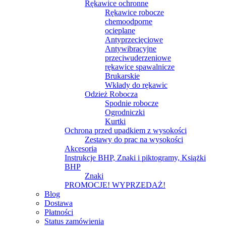
Rękawice ochronne
Rękawice robocze
chemoodporne
ocieplane
Antyprzecięciowe
Antywibracyjne
przeciwuderzeniowe
rękawice spawalnicze
Brukarskie
Wkłady do rękawic
Odzież Robocza
Spodnie robocze
Ogrodniczki
Kurtki
Ochrona przed upadkiem z wysokości
Zestawy do prac na wysokości
Akcesoria
Instrukcje BHP, Znaki i piktogramy, Książki
BHP
Znaki
PROMOCJE! WYPRZEDAŻ!
Blog
Dostawa
Płatności
Status zamówienia