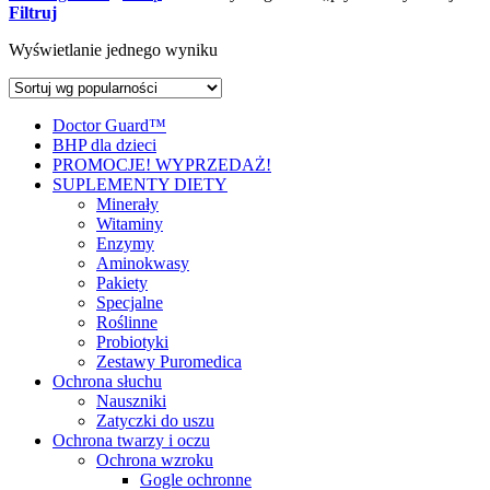
Filtruj
Wyświetlanie jednego wyniku
Doctor Guard™
BHP dla dzieci
PROMOCJE! WYPRZEDAŻ!
SUPLEMENTY DIETY
Minerały
Witaminy
Enzymy
Aminokwasy
Pakiety
Specjalne
Roślinne
Probiotyki
Zestawy Puromedica
Ochrona słuchu
Nauszniki
Zatyczki do uszu
Ochrona twarzy i oczu
Ochrona wzroku
Gogle ochronne