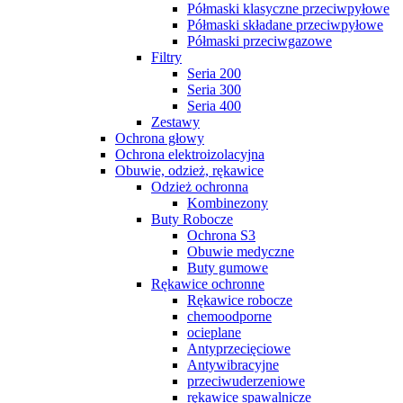
Półmaski klasyczne przeciwpyłowe
Półmaski składane przeciwpyłowe
Półmaski przeciwgazowe
Filtry
Seria 200
Seria 300
Seria 400
Zestawy
Ochrona głowy
Ochrona elektroizolacyjna
Obuwie, odzież, rękawice
Odzież ochronna
Kombinezony
Buty Robocze
Ochrona S3
Obuwie medyczne
Buty gumowe
Rękawice ochronne
Rękawice robocze
chemoodporne
ocieplane
Antyprzecięciowe
Antywibracyjne
przeciwuderzeniowe
rękawice spawalnicze