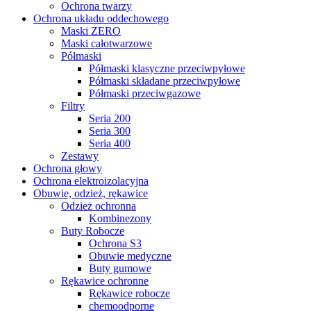
Ochrona twarzy
Ochrona układu oddechowego
Maski ZERO
Maski całotwarzowe
Półmaski
Półmaski klasyczne przeciwpyłowe
Półmaski składane przeciwpyłowe
Półmaski przeciwgazowe
Filtry
Seria 200
Seria 300
Seria 400
Zestawy
Ochrona głowy
Ochrona elektroizolacyjna
Obuwie, odzież, rękawice
Odzież ochronna
Kombinezony
Buty Robocze
Ochrona S3
Obuwie medyczne
Buty gumowe
Rękawice ochronne
Rękawice robocze
chemoodporne