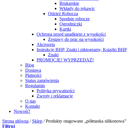
Brukarskie
Wkłady do rękawic
Odzież Robocza
Spodnie robocze
Ogrodniczki
Kurtki
Ochrona przed upadkiem z wysokości
Zestawy do prac na wysokości
Akcesoria
Instrukcje BHP, Znaki i piktogramy, Książki BHP
Znaki
PROMOCJE! WYPRZEDAŻ!
Blog
Dostawa
Płatności
Status zamówienia
Regulamin
Polityka prywatności
Zwroty i reklamacje
O nas
Kontakt
Nowość!
Strona główna
/
Sklep
/
Produkty otagowane „półmaska silikonowa”
Filtruj