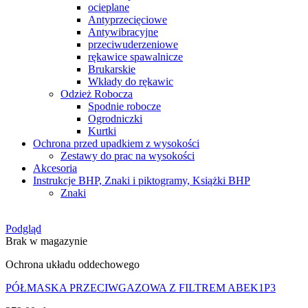
ocieplane
Antyprzecięciowe
Antywibracyjne
przeciwuderzeniowe
rękawice spawalnicze
Brukarskie
Wkłady do rękawic
Odzież Robocza
Spodnie robocze
Ogrodniczki
Kurtki
Ochrona przed upadkiem z wysokości
Zestawy do prac na wysokości
Akcesoria
Instrukcje BHP, Znaki i piktogramy, Książki BHP
Znaki
Podgląd
Brak w magazynie
Ochrona układu oddechowego
PÓŁMASKA PRZECIWGAZOWA Z FILTREM ABEK1P3