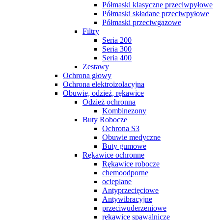
Półmaski klasyczne przeciwpyłowe
Półmaski składane przeciwpyłowe
Półmaski przeciwgazowe
Filtry
Seria 200
Seria 300
Seria 400
Zestawy
Ochrona głowy
Ochrona elektroizolacyjna
Obuwie, odzież, rękawice
Odzież ochronna
Kombinezony
Buty Robocze
Ochrona S3
Obuwie medyczne
Buty gumowe
Rękawice ochronne
Rękawice robocze
chemoodporne
ocieplane
Antyprzecięciowe
Antywibracyjne
przeciwuderzeniowe
rękawice spawalnicze