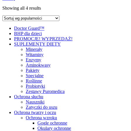
Showing all 4 results
Doctor Guard™
BHP dla dzieci
PROMOCJE! WYPRZEDAŻ!
SUPLEMENTY DIETY
Minerały
Witaminy
Enzymy
Aminokwasy
Pakiety
Specjalne
Roślinne
Probiotyki
Zestawy Puromedica
Ochrona słuchu
Nauszniki
Zatyczki do uszu
Ochrona twarzy i oczu
Ochrona wzroku
Gogle ochronne
Okulary ochronne