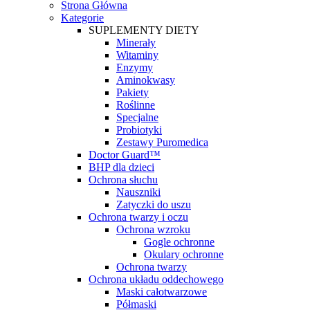
Strona Główna
Kategorie
SUPLEMENTY DIETY
Minerały
Witaminy
Enzymy
Aminokwasy
Pakiety
Roślinne
Specjalne
Probiotyki
Zestawy Puromedica
Doctor Guard™
BHP dla dzieci
Ochrona słuchu
Nauszniki
Zatyczki do uszu
Ochrona twarzy i oczu
Ochrona wzroku
Gogle ochronne
Okulary ochronne
Ochrona twarzy
Ochrona układu oddechowego
Maski całotwarzowe
Półmaski