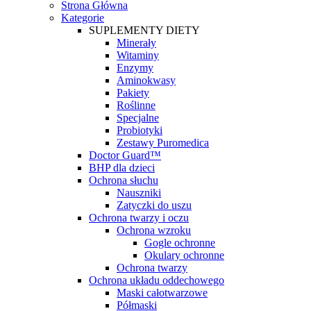
Strona Główna
Kategorie
SUPLEMENTY DIETY
Minerały
Witaminy
Enzymy
Aminokwasy
Pakiety
Roślinne
Specjalne
Probiotyki
Zestawy Puromedica
Doctor Guard™
BHP dla dzieci
Ochrona słuchu
Nauszniki
Zatyczki do uszu
Ochrona twarzy i oczu
Ochrona wzroku
Gogle ochronne
Okulary ochronne
Ochrona twarzy
Ochrona układu oddechowego
Maski całotwarzowe
Półmaski