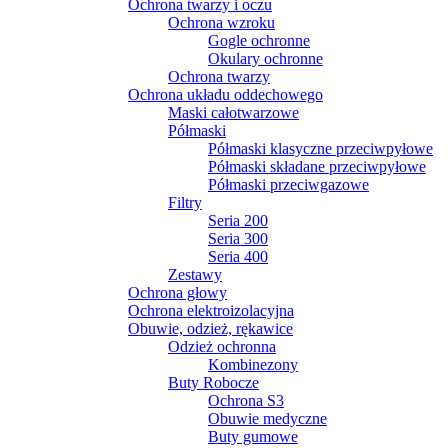
Ochrona twarzy i oczu
Ochrona wzroku
Gogle ochronne
Okulary ochronne
Ochrona twarzy
Ochrona układu oddechowego
Maski całotwarzowe
Półmaski
Półmaski klasyczne przeciwpyłowe
Półmaski składane przeciwpyłowe
Półmaski przeciwgazowe
Filtry
Seria 200
Seria 300
Seria 400
Zestawy
Ochrona głowy
Ochrona elektroizolacyjna
Obuwie, odzież, rękawice
Odzież ochronna
Kombinezony
Buty Robocze
Ochrona S3
Obuwie medyczne
Buty gumowe