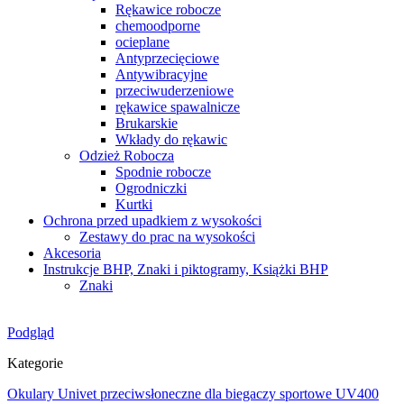
Rękawice robocze
chemoodporne
ocieplane
Antyprzecięciowe
Antywibracyjne
przeciwuderzeniowe
rękawice spawalnicze
Brukarskie
Wkłady do rękawic
Odzież Robocza
Spodnie robocze
Ogrodniczki
Kurtki
Ochrona przed upadkiem z wysokości
Zestawy do prac na wysokości
Akcesoria
Instrukcje BHP, Znaki i piktogramy, Książki BHP
Znaki
Podgląd
Kategorie
Okulary Univet przeciwsłoneczne dla biegaczy sportowe UV400