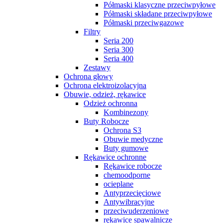
Półmaski klasyczne przeciwpyłowe
Półmaski składane przeciwpyłowe
Półmaski przeciwgazowe
Filtry
Seria 200
Seria 300
Seria 400
Zestawy
Ochrona głowy
Ochrona elektroizolacyjna
Obuwie, odzież, rękawice
Odzież ochronna
Kombinezony
Buty Robocze
Ochrona S3
Obuwie medyczne
Buty gumowe
Rękawice ochronne
Rękawice robocze
chemoodporne
ocieplane
Antyprzecięciowe
Antywibracyjne
przeciwuderzeniowe
rękawice spawalnicze