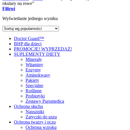
okulary na rowe”
Filtruj
Wyświetlanie jednego wyniku
Doctor Guard™
BHP dla dzieci
PROMOCJE! WYPRZEDAŻ!
SUPLEMENTY DIETY
Minerały
Witaminy
Enzymy
Aminokwasy
Pakiety
Specjalne
Roślinne
Probiotyki
Zestawy Puromedica
Ochrona słuchu
Nauszniki
Zatyczki do uszu
Ochrona twarzy i oczu
Ochrona wzroku