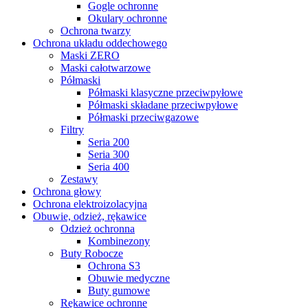
Gogle ochronne
Okulary ochronne
Ochrona twarzy
Ochrona układu oddechowego
Maski ZERO
Maski całotwarzowe
Półmaski
Półmaski klasyczne przeciwpyłowe
Półmaski składane przeciwpyłowe
Półmaski przeciwgazowe
Filtry
Seria 200
Seria 300
Seria 400
Zestawy
Ochrona głowy
Ochrona elektroizolacyjna
Obuwie, odzież, rękawice
Odzież ochronna
Kombinezony
Buty Robocze
Ochrona S3
Obuwie medyczne
Buty gumowe
Rękawice ochronne