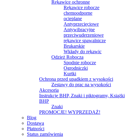
Rękawice ochronne
Rękawice robocze
chemoodporne
ocieplane
Antyprzecięciowe
Antywibracyjne
przeciwuderzeniowe
rękawice spawalnicze
Brukarskie
Wkłady do rękawic
Odzież Robocza
Spodnie robocze
Ogrodniczki
Kurtki
Ochrona przed upadkiem z wysokości
Zestawy do prac na wysokości
Akcesoria
Instrukcje BHP, Znaki i piktogramy, Książki
BHP
Znaki
PROMOCJE! WYPRZEDAŻ!
Blog
Dostawa
Płatności
Status zamówienia