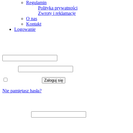
Regulamin
Polityka prywatności
Zwroty i reklamacje
O nas
Kontakt
Logowanie
Logowanie
Nazwa użytkownika lub adres e-mail
*
Hasło
*
Zapamiętaj mnie
Zaloguj się
Nie pamiętasz hasła?
Zarejestruj się
Adres e-mail
*
Na adres e-mail zostanie wysłany odnośnik do ustawienia nowego
hasła.