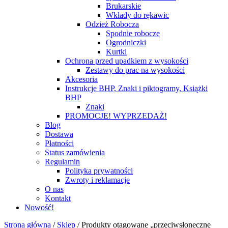
Brukarskie
Wkłady do rękawic
Odzież Robocza
Spodnie robocze
Ogrodniczki
Kurtki
Ochrona przed upadkiem z wysokości
Zestawy do prac na wysokości
Akcesoria
Instrukcje BHP, Znaki i piktogramy, Książki
BHP
Znaki
PROMOCJE! WYPRZEDAŻ!
Blog
Dostawa
Płatności
Status zamówienia
Regulamin
Polityka prywatności
Zwroty i reklamacje
O nas
Kontakt
Nowość!
Strona główna
/
Sklep
/
Produkty otagowane „przeciwsłoneczne