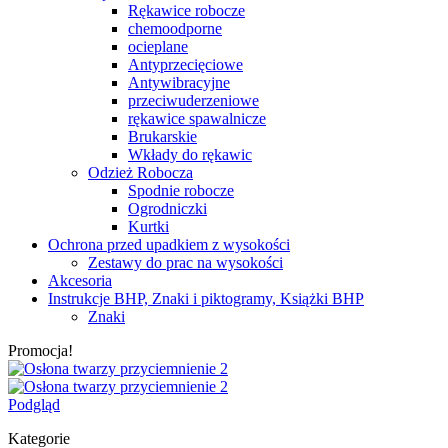
Rękawice robocze
chemoodporne
ocieplane
Antyprzecięciowe
Antywibracyjne
przeciwuderzeniowe
rękawice spawalnicze
Brukarskie
Wkłady do rękawic
Odzież Robocza
Spodnie robocze
Ogrodniczki
Kurtki
Ochrona przed upadkiem z wysokości
Zestawy do prac na wysokości
Akcesoria
Instrukcje BHP, Znaki i piktogramy, Książki BHP
Znaki
Promocja!
Podgląd
Kategorie