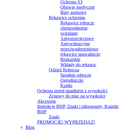
Ochrona S3
Obuwie medyczne
Buty gumowe
Rękawice ochronne
Rękawice robocze
chemoodporne
ocieplane
Antyprzecięciowe
Antywibracyjne
przeciwuderzeniowe
rękawice spawalnicze
Brukarskie
Wkłady do rękawic
Odzież Robocza
Spodnie robocze
Ogrodniczki
Kurtki
Ochrona przed upadkiem z wysokości
Zestawy do prac na wysokości
Akcesoria
Instrukcje BHP, Znaki i piktogramy, Książki
BHP
Znaki
PROMOCJE! WYPRZEDAŻ!
Blog