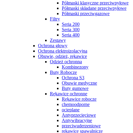
Półmaski klasyczne przeciwpyłowe
Półmaski składane przeciwpyłowe
Półmaski przeciwgazowe
Filtry
Seria 200
Seria 300
Seria 400
Zestawy
Ochrona głowy
Ochrona elektroizolacyjna
Obuwie, odzież, rękawice
Odzież ochronna
Kombinezony
Buty Robocze
Ochrona S3
Obuwie medyczne
Buty gumowe
Rękawice ochronne
Rękawice robocze
chemoodporne
ocieplane
Antyprzecięciowe
Antywibracyjne
przeciwuderzeniowe
rękawice spawalnicze