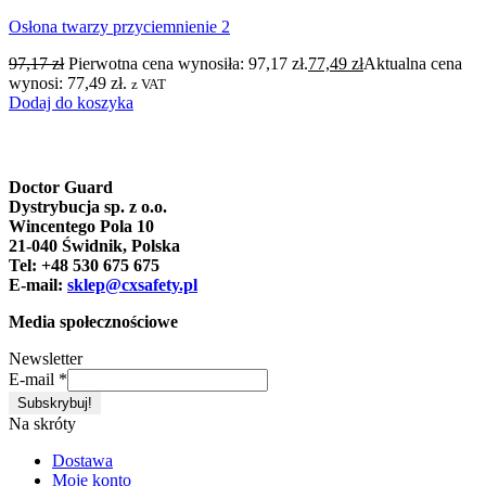
Osłona twarzy przyciemnienie 2
97,17
zł
Pierwotna cena wynosiła: 97,17 zł.
77,49
zł
Aktualna cena
wynosi: 77,49 zł.
z VAT
Dodaj do koszyka
Doctor Guard
Dystrybucja sp. z o.o.
Wincentego Pola 10
21-040 Świdnik, Polska
Tel: +48 530 675 675
E-mail:
sklep@cxsafety.pl
Media społecznościowe
Newsletter
E-mail
*
Na skróty
Dostawa
Moje konto