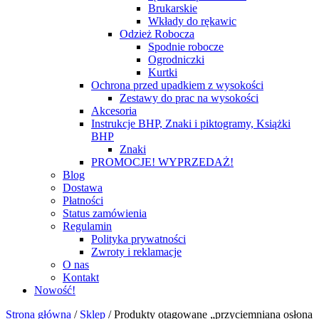
Brukarskie
Wkłady do rękawic
Odzież Robocza
Spodnie robocze
Ogrodniczki
Kurtki
Ochrona przed upadkiem z wysokości
Zestawy do prac na wysokości
Akcesoria
Instrukcje BHP, Znaki i piktogramy, Książki
BHP
Znaki
PROMOCJE! WYPRZEDAŻ!
Blog
Dostawa
Płatności
Status zamówienia
Regulamin
Polityka prywatności
Zwroty i reklamacje
O nas
Kontakt
Nowość!
Strona główna
/
Sklep
/
Produkty otagowane „przyciemniana osłona