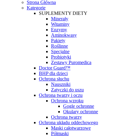
Strona Główna
Kategorie
SUPLEMENTY DIETY
Minerały
Witaminy
Enzymy
Aminokwasy
Pakiety
Roślinne
Specjalne
Probiotyki
Zestawy Puromedica
Doctor Guard™
BHP dla dzieci
Ochrona słuchu
Nauszniki
Zatyczki do uszu
Ochrona twarzy i oczu
Ochrona wzroku
Gogle ochronne
Okulary ochronne
Ochrona twarzy
Ochrona układu oddechowego
Maski całotwarzowe
Półmaski