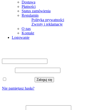
Dostawa
Płatności
Status zamówienia
Regulamin
Polityka prywatności
Zwroty i reklamacje
O nas
Kontakt
Logowanie
Logowanie
Nazwa użytkownika lub adres e-mail
*
Hasło
*
Zapamiętaj mnie
Zaloguj się
Nie pamiętasz hasła?
Zarejestruj się
Adres e-mail
*