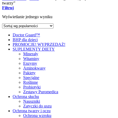
twarzy”
Filtruj
Wyświetlanie jednego wyniku
Doctor Guard™
BHP dla dzieci
PROMOCJE! WYPRZEDAŻ!
SUPLEMENTY DIETY
Minerały
Witaminy
Enzymy
Aminokwasy
Pakiety
Specjalne
Roślinne
Probiotyki
Zestawy Puromedica
Ochrona słuchu
Nauszniki
Zatyczki do uszu
Ochrona twarzy i oczu
Ochrona wzroku