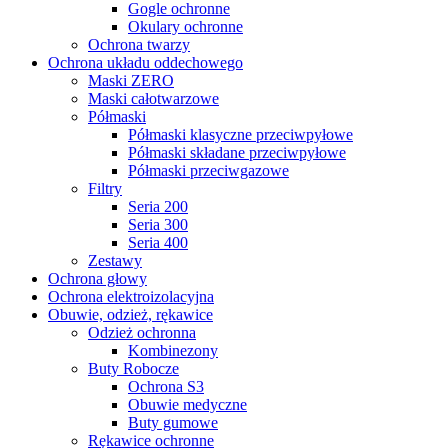
Gogle ochronne
Okulary ochronne
Ochrona twarzy
Ochrona układu oddechowego
Maski ZERO
Maski całotwarzowe
Półmaski
Półmaski klasyczne przeciwpyłowe
Półmaski składane przeciwpyłowe
Półmaski przeciwgazowe
Filtry
Seria 200
Seria 300
Seria 400
Zestawy
Ochrona głowy
Ochrona elektroizolacyjna
Obuwie, odzież, rękawice
Odzież ochronna
Kombinezony
Buty Robocze
Ochrona S3
Obuwie medyczne
Buty gumowe
Rękawice ochronne