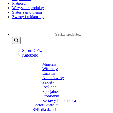
Płatności
Wszystkie produkty
Status zamówienia
Zwroty i reklamacje
Copyright 2026 ©
CXSafety.pl
Wyszukiwarka produktów
MENU
MENU
Strona Główna
Kategorie
SUPLEMENTY DIETY
Minerały
Witaminy
Enzymy
Aminokwasy
Pakiety
Roślinne
Specjalne
Probiotyki
Zestawy Puromedica
Doctor Guard™
BHP dla dzieci