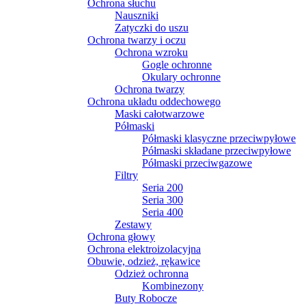
Ochrona słuchu
Nauszniki
Zatyczki do uszu
Ochrona twarzy i oczu
Ochrona wzroku
Gogle ochronne
Okulary ochronne
Ochrona twarzy
Ochrona układu oddechowego
Maski całotwarzowe
Półmaski
Półmaski klasyczne przeciwpyłowe
Półmaski składane przeciwpyłowe
Półmaski przeciwgazowe
Filtry
Seria 200
Seria 300
Seria 400
Zestawy
Ochrona głowy
Ochrona elektroizolacyjna
Obuwie, odzież, rękawice
Odzież ochronna
Kombinezony
Buty Robocze