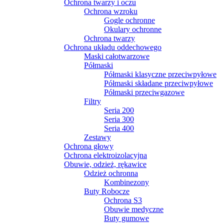
Ochrona twarzy i oczu
Ochrona wzroku
Gogle ochronne
Okulary ochronne
Ochrona twarzy
Ochrona układu oddechowego
Maski całotwarzowe
Półmaski
Półmaski klasyczne przeciwpyłowe
Półmaski składane przeciwpyłowe
Półmaski przeciwgazowe
Filtry
Seria 200
Seria 300
Seria 400
Zestawy
Ochrona głowy
Ochrona elektroizolacyjna
Obuwie, odzież, rękawice
Odzież ochronna
Kombinezony
Buty Robocze
Ochrona S3
Obuwie medyczne
Buty gumowe