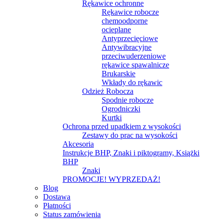
Rękawice ochronne
Rękawice robocze
chemoodporne
ocieplane
Antyprzecięciowe
Antywibracyjne
przeciwuderzeniowe
rękawice spawalnicze
Brukarskie
Wkłady do rękawic
Odzież Robocza
Spodnie robocze
Ogrodniczki
Kurtki
Ochrona przed upadkiem z wysokości
Zestawy do prac na wysokości
Akcesoria
Instrukcje BHP, Znaki i piktogramy, Książki
BHP
Znaki
PROMOCJE! WYPRZEDAŻ!
Blog
Dostawa
Płatności
Status zamówienia