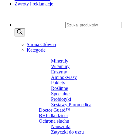
Zwroty i reklamacje
Copyright 2026 ©
CXSafety.pl
Wyszukiwarka produktów
MENU
MENU
Strona Główna
Kategorie
SUPLEMENTY DIETY
Minerały
Witaminy
Enzymy
Aminokwasy
Pakiety
Roślinne
Specjalne
Probiotyki
Zestawy Puromedica
Doctor Guard™
BHP dla dzieci
Ochrona słuchu
Nauszniki
Zatyczki do uszu