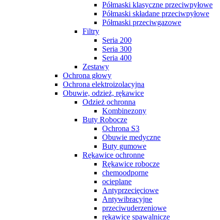
Półmaski klasyczne przeciwpyłowe
Półmaski składane przeciwpyłowe
Półmaski przeciwgazowe
Filtry
Seria 200
Seria 300
Seria 400
Zestawy
Ochrona głowy
Ochrona elektroizolacyjna
Obuwie, odzież, rękawice
Odzież ochronna
Kombinezony
Buty Robocze
Ochrona S3
Obuwie medyczne
Buty gumowe
Rękawice ochronne
Rękawice robocze
chemoodporne
ocieplane
Antyprzecięciowe
Antywibracyjne
przeciwuderzeniowe
rękawice spawalnicze