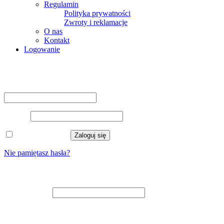
Regulamin
Polityka prywatności
Zwroty i reklamacje
O nas
Kontakt
Logowanie
Logowanie
Nazwa użytkownika lub adres e-mail
*
Hasło
*
Zapamiętaj mnie
Zaloguj się
Nie pamiętasz hasła?
Zarejestruj się
Adres e-mail
*
Na adres e-mail zostanie wysłany odnośnik do ustawienia nowego
hasła.