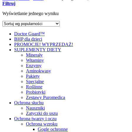
Filtruj
Wyświetlanie jednego wyniku
Doctor Guard™
BHP dla dzieci
PROMOCJE! WYPRZEDAŻ!
SUPLEMENTY DIETY
Minerały
Witaminy
Enzymy
Aminokwasy
Pakiety
Specjalne
Roślinne
Probiotyki
Zestawy Puromedica
Ochrona słuchu
Nauszniki
Zatyczki do uszu
Ochrona twarzy i oczu
Ochrona wzroku
Gogle ochronne