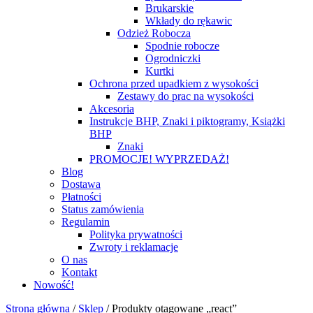
Brukarskie
Wkłady do rękawic
Odzież Robocza
Spodnie robocze
Ogrodniczki
Kurtki
Ochrona przed upadkiem z wysokości
Zestawy do prac na wysokości
Akcesoria
Instrukcje BHP, Znaki i piktogramy, Książki
BHP
Znaki
PROMOCJE! WYPRZEDAŻ!
Blog
Dostawa
Płatności
Status zamówienia
Regulamin
Polityka prywatności
Zwroty i reklamacje
O nas
Kontakt
Nowość!
Strona główna
/
Sklep
/
Produkty otagowane „react”