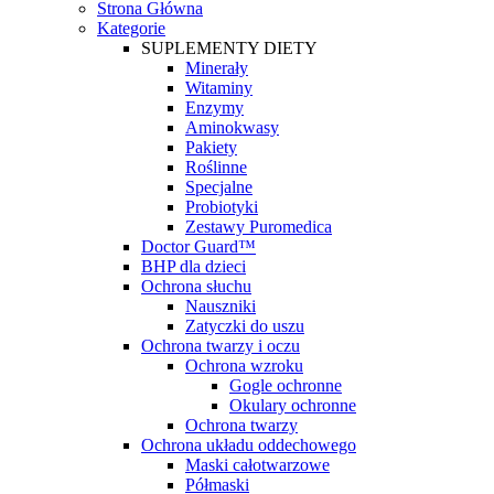
Strona Główna
Kategorie
SUPLEMENTY DIETY
Minerały
Witaminy
Enzymy
Aminokwasy
Pakiety
Roślinne
Specjalne
Probiotyki
Zestawy Puromedica
Doctor Guard™
BHP dla dzieci
Ochrona słuchu
Nauszniki
Zatyczki do uszu
Ochrona twarzy i oczu
Ochrona wzroku
Gogle ochronne
Okulary ochronne
Ochrona twarzy
Ochrona układu oddechowego
Maski całotwarzowe
Półmaski