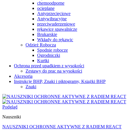
chemoodporne
ocieplane
Antyprzecięciowe
Antywibracyjne
przeciwuderzeniowe
rękawice spawalnicze
Brukarskie
Wkłady do rękawic
Odzież Robocza
Spodnie robocze
Ogrodniczki
Kurtki
Ochrona przed upadkiem z wysokości
Zestawy do prac na wysokości
Akcesoria
Instrukcje BHP, Znaki i piktogramy, Książki BHP
Znaki
Podgląd
Nauszniki
NAUSZNIKI OCHRONNE AKTYWNE Z RADIEM REACT