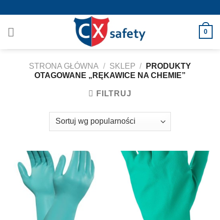
Skip
Wysyłka już od 5,50zł !
to
content
0
STRONA GŁÓWNA
/
SKLEP
/
PRODUKTY
OTAGOWANE „RĘKAWICE NA CHEMIE”
FILTRUJ