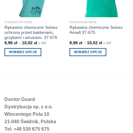
CHEMOODPORNE
CHEMOODPORNE
Rękawice chemiczne Solvex
Rękawice chemiczne Solvex
ochrona przed bakteriami,
Ansell 37-675
grzybami i wirusami. 37-676
8,96
zł
–
10,02
zł
8,96
zł
–
10,02
zł
z VAT
z VAT
WYBIERZ OPCJE
WYBIERZ OPCJE
Ten
Ten
produkt
produkt
ma
ma
wiele
wiele
wariantów.
wariantów.
Opcje
Opcje
można
można
Doctor Guard
wybrać
wybrać
Dystrybucja sp. z o.o.
na
na
Wincentego Pola 10
stronie
stronie
21-040 Świdnik, Polska
produktu
produktu
Tel: +48 530 675 675