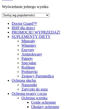
Wyświetlanie jednego wyniku
Doctor Guard™
BHP dla dzieci
PROMOCJE! WYPRZEDAŻ!
SUPLEMENTY DIETY
Minerały
Witaminy
Enzymy
Aminokwasy
Pakiety
Specjalne
Roślinne
Probiotyki
Zestawy Puromedica
Ochrona słuchu
Nauszniki
Zatyczki do uszu
Ochrona twarzy i oczu
Ochrona wzroku
Gogle ochronne
Okulary ochronne