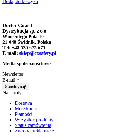
Dodaj do koszyka
Doctor Guard
Dystrybucja sp. z o.o.
Wincentego Pola 10
21-040 Świdnik, Polska
Tel: +48 530 675 675
E-mail:
sklep@cxsafety.pl
Media społecznościowe
Newsletter
E-mail
*
Na skróty
Dostawa
Moje konto
Płatności
Wszystkie produkty
Status zamówienia
Zwroty i reklamacje