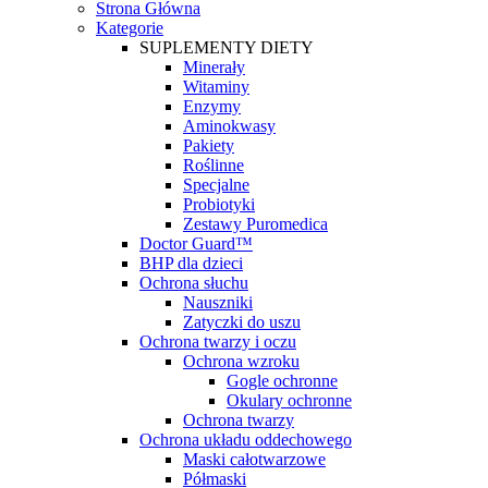
Strona Główna
Kategorie
SUPLEMENTY DIETY
Minerały
Witaminy
Enzymy
Aminokwasy
Pakiety
Roślinne
Specjalne
Probiotyki
Zestawy Puromedica
Doctor Guard™
BHP dla dzieci
Ochrona słuchu
Nauszniki
Zatyczki do uszu
Ochrona twarzy i oczu
Ochrona wzroku
Gogle ochronne
Okulary ochronne
Ochrona twarzy
Ochrona układu oddechowego
Maski całotwarzowe
Półmaski