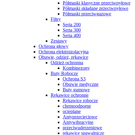
Półmaski klasyczne przeciwpyłowe
Półmaski składane przeciwpyłowe
Półmaski przeciwgazowe
Filtry
Seria 200
Seria 300
Seria 400
Zestawy
Ochrona głowy
Ochrona elektroizolacyjna
Obuwie, odzież, rękawice
Odzież ochronna
Kombinezony
Buty Robocze
Ochrona S3
Obuwie medyczne
Buty gumowe
Rękawice ochronne
Rękawice robocze
chemoodporne
ocieplane
Antyprzecięciowe
Antywibracyjne
przeciwuderzeniowe
rękawice spawalnicze