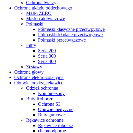
Ochrona twarzy
Ochrona układu oddechowego
Maski ZERO
Maski całotwarzowe
Półmaski
Półmaski klasyczne przeciwpyłowe
Półmaski składane przeciwpyłowe
Półmaski przeciwgazowe
Filtry
Seria 200
Seria 300
Seria 400
Zestawy
Ochrona głowy
Ochrona elektroizolacyjna
Obuwie, odzież, rękawice
Odzież ochronna
Kombinezony
Buty Robocze
Ochrona S3
Obuwie medyczne
Buty gumowe
Rękawice ochronne
Rękawice robocze
chemoodporne