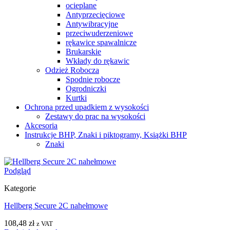
ocieplane
Antyprzecięciowe
Antywibracyjne
przeciwuderzeniowe
rękawice spawalnicze
Brukarskie
Wkłady do rękawic
Odzież Robocza
Spodnie robocze
Ogrodniczki
Kurtki
Ochrona przed upadkiem z wysokości
Zestawy do prac na wysokości
Akcesoria
Instrukcje BHP, Znaki i piktogramy, Książki BHP
Znaki
Podgląd
Kategorie
Hellberg Secure 2C nahełmowe
108,48
zł
z VAT