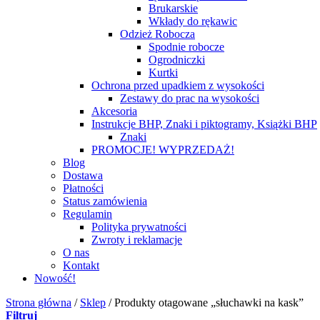
Brukarskie
Wkłady do rękawic
Odzież Robocza
Spodnie robocze
Ogrodniczki
Kurtki
Ochrona przed upadkiem z wysokości
Zestawy do prac na wysokości
Akcesoria
Instrukcje BHP, Znaki i piktogramy, Książki BHP
Znaki
PROMOCJE! WYPRZEDAŻ!
Blog
Dostawa
Płatności
Status zamówienia
Regulamin
Polityka prywatności
Zwroty i reklamacje
O nas
Kontakt
Nowość!
Strona główna
/
Sklep
/
Produkty otagowane „słuchawki na kask”
Filtruj