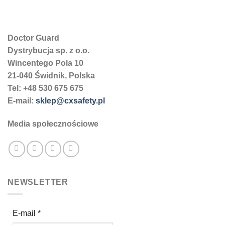
wiele
wariantów.
Opcje
można
Doctor Guard
wybrać
Dystrybucja sp. z o.o.
na
Wincentego Pola 10
stronie
21-040 Świdnik, Polska
produktu
Tel: +48 530 675 675
E-mail:
sklep@cxsafety.pl
Media społecznościowe
NEWSLETTER
E-mail
*