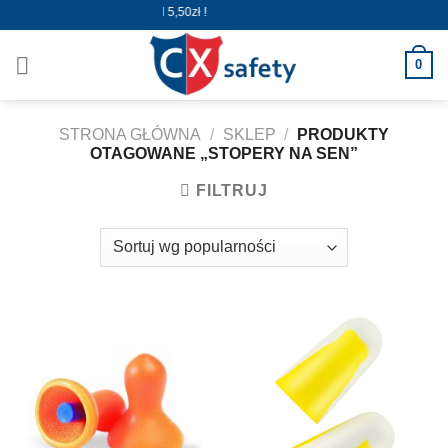
Skip
Wysyłka już od 5,50zł !
to
content
0
STRONA GŁÓWNA
/
SKLEP
/
PRODUKTY
OTAGOWANE „STOPERY NA SEN”
FILTRUJ