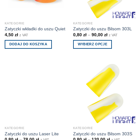
KATEGORIE
KATEGORIE
Zatyczki wkładki do uszu Quiet
Zatyczki do uszu Bilsom 303L
4,50
zł
0,80
zł
–
90,00
zł
z VAT
z VAT
DODAJ DO KOSZYKA
WYBIERZ OPCJE
Ten
produkt
ma
wiele
wariantów.
Opcje
można
wybrać
na
stronie
produktu
KATEGORIE
KATEGORIE
Zatyczki do uszu Laser Lite
Zatyczki do uszu Bilsom 303S
0,80
zł
–
78,00
zł
0,80
zł
–
120,00
zł
z VAT
z VAT