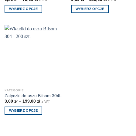
WYBIERZ OPCJE
WYBIERZ OPCJE
Ten
Ten
produkt
produkt
ma
ma
wiele
wiele
wariantów.
wariantów.
Opcje
Opcje
można
można
wybrać
wybrać
na
na
stronie
stronie
produktu
produktu
KATEGORIE
Zatyczki do uszu Bilsom 304L
3,00
zł
–
199,00
zł
z VAT
WYBIERZ OPCJE
Ten
produkt
ma