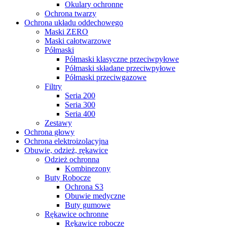
Okulary ochronne
Ochrona twarzy
Ochrona układu oddechowego
Maski ZERO
Maski całotwarzowe
Półmaski
Półmaski klasyczne przeciwpyłowe
Półmaski składane przeciwpyłowe
Półmaski przeciwgazowe
Filtry
Seria 200
Seria 300
Seria 400
Zestawy
Ochrona głowy
Ochrona elektroizolacyjna
Obuwie, odzież, rękawice
Odzież ochronna
Kombinezony
Buty Robocze
Ochrona S3
Obuwie medyczne
Buty gumowe
Rękawice ochronne
Rękawice robocze