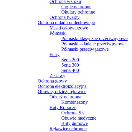
Ochrona wzroku
Gogle ochronne
Okulary ochronne
Ochrona twarzy
Ochrona układu oddechowego
Maski całotwarzowe
Półmaski
Półmaski klasyczne przeciwpyłowe
Półmaski składane przeciwpyłowe
Półmaski przeciwgazowe
Filtry
Seria 200
Seria 300
Seria 400
Zestawy
Ochrona głowy
Ochrona elektroizolacyjna
Obuwie, odzież, rękawice
Odzież ochronna
Kombinezony
Buty Robocze
Ochrona S3
Obuwie medyczne
Buty gumowe
Rękawice ochronne