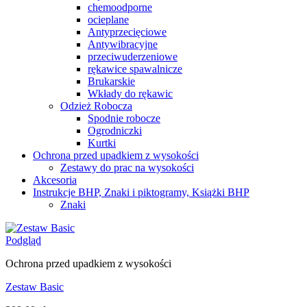
chemoodporne
ocieplane
Antyprzecięciowe
Antywibracyjne
przeciwuderzeniowe
rękawice spawalnicze
Brukarskie
Wkłady do rękawic
Odzież Robocza
Spodnie robocze
Ogrodniczki
Kurtki
Ochrona przed upadkiem z wysokości
Zestawy do prac na wysokości
Akcesoria
Instrukcje BHP, Znaki i piktogramy, Książki BHP
Znaki
Podgląd
Ochrona przed upadkiem z wysokości
Zestaw Basic