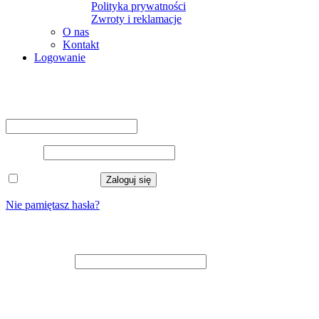
Polityka prywatności
Zwroty i reklamacje
O nas
Kontakt
Logowanie
Logowanie
Nazwa użytkownika lub adres e-mail
*
Hasło
*
Zapamiętaj mnie
Zaloguj się
Nie pamiętasz hasła?
Zarejestruj się
Adres e-mail
*
Na adres e-mail zostanie wysłany odnośnik do ustawienia nowego
hasła.