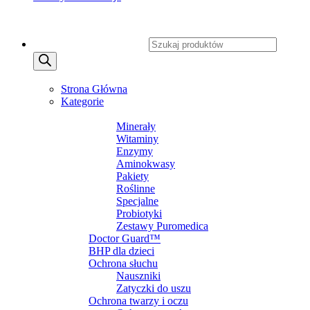
Copyright 2026 ©
CXSafety.pl
Wyszukiwarka produktów
MENU
MENU
Strona Główna
Kategorie
SUPLEMENTY DIETY
Minerały
Witaminy
Enzymy
Aminokwasy
Pakiety
Roślinne
Specjalne
Probiotyki
Zestawy Puromedica
Doctor Guard™
BHP dla dzieci
Ochrona słuchu
Nauszniki
Zatyczki do uszu
Ochrona twarzy i oczu