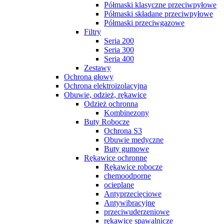
Półmaski klasyczne przeciwpyłowe
Półmaski składane przeciwpyłowe
Półmaski przeciwgazowe
Filtry
Seria 200
Seria 300
Seria 400
Zestawy
Ochrona głowy
Ochrona elektroizolacyjna
Obuwie, odzież, rękawice
Odzież ochronna
Kombinezony
Buty Robocze
Ochrona S3
Obuwie medyczne
Buty gumowe
Rękawice ochronne
Rękawice robocze
chemoodporne
ocieplane
Antyprzecięciowe
Antywibracyjne
przeciwuderzeniowe
rękawice spawalnicze