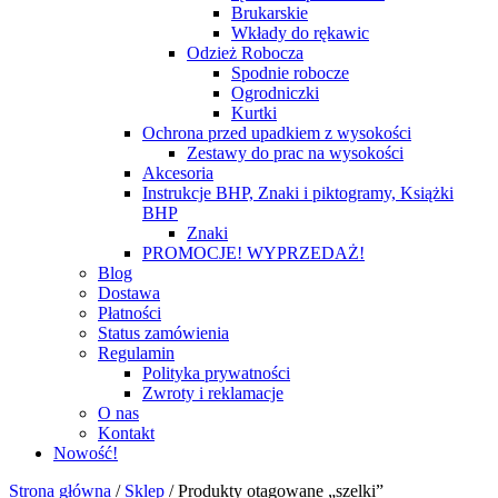
Brukarskie
Wkłady do rękawic
Odzież Robocza
Spodnie robocze
Ogrodniczki
Kurtki
Ochrona przed upadkiem z wysokości
Zestawy do prac na wysokości
Akcesoria
Instrukcje BHP, Znaki i piktogramy, Książki
BHP
Znaki
PROMOCJE! WYPRZEDAŻ!
Blog
Dostawa
Płatności
Status zamówienia
Regulamin
Polityka prywatności
Zwroty i reklamacje
O nas
Kontakt
Nowość!
Strona główna
/
Sklep
/
Produkty otagowane „szelki”