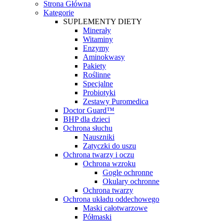
Strona Główna
Kategorie
SUPLEMENTY DIETY
Minerały
Witaminy
Enzymy
Aminokwasy
Pakiety
Roślinne
Specjalne
Probiotyki
Zestawy Puromedica
Doctor Guard™
BHP dla dzieci
Ochrona słuchu
Nauszniki
Zatyczki do uszu
Ochrona twarzy i oczu
Ochrona wzroku
Gogle ochronne
Okulary ochronne
Ochrona twarzy
Ochrona układu oddechowego
Maski całotwarzowe
Półmaski