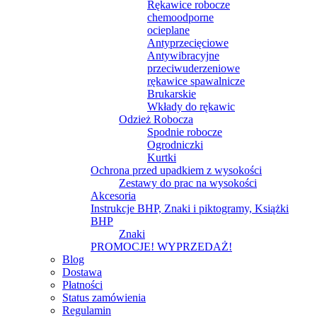
Rękawice robocze
chemoodporne
ocieplane
Antyprzecięciowe
Antywibracyjne
przeciwuderzeniowe
rękawice spawalnicze
Brukarskie
Wkłady do rękawic
Odzież Robocza
Spodnie robocze
Ogrodniczki
Kurtki
Ochrona przed upadkiem z wysokości
Zestawy do prac na wysokości
Akcesoria
Instrukcje BHP, Znaki i piktogramy, Książki
BHP
Znaki
PROMOCJE! WYPRZEDAŻ!
Blog
Dostawa
Płatności
Status zamówienia
Regulamin