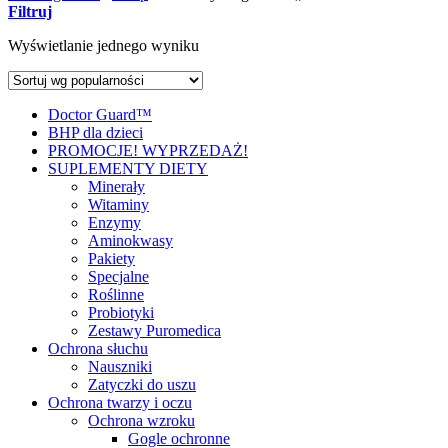
Filtruj
Wyświetlanie jednego wyniku
Doctor Guard™
BHP dla dzieci
PROMOCJE! WYPRZEDAŻ!
SUPLEMENTY DIETY
Minerały
Witaminy
Enzymy
Aminokwasy
Pakiety
Specjalne
Roślinne
Probiotyki
Zestawy Puromedica
Ochrona słuchu
Nauszniki
Zatyczki do uszu
Ochrona twarzy i oczu
Ochrona wzroku
Gogle ochronne