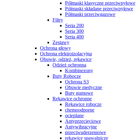
Półmaski klasyczne przeciwpyłowe
Półmaski składane przeciwpyłowe
Półmaski przeciwgazowe
Filtry
Seria 200
Seria 300
Seria 400
Zestawy
Ochrona głowy
Ochrona elektroizolacyjna
Obuwie, odzież, rękawice
Odzież ochronna
Kombinezony
Buty Robocze
Ochrona S3
Obuwie medyczne
Buty gumowe
Rękawice ochronne
Rękawice robocze
chemoodporne
ocieplane
Antyprzecięciowe
Antywibracyjne
przeciwuderzeniowe
rękawice spawalnicze