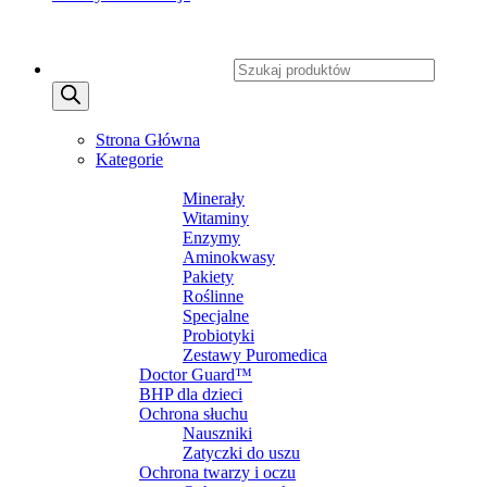
Copyright 2026 ©
CXSafety.pl
Wyszukiwarka produktów
MENU
MENU
Strona Główna
Kategorie
SUPLEMENTY DIETY
Minerały
Witaminy
Enzymy
Aminokwasy
Pakiety
Roślinne
Specjalne
Probiotyki
Zestawy Puromedica
Doctor Guard™
BHP dla dzieci
Ochrona słuchu
Nauszniki
Zatyczki do uszu
Ochrona twarzy i oczu