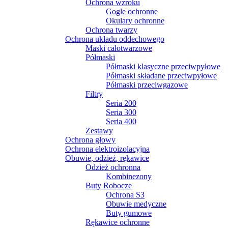
Ochrona wzroku
Gogle ochronne
Okulary ochronne
Ochrona twarzy
Ochrona układu oddechowego
Maski całotwarzowe
Półmaski
Półmaski klasyczne przeciwpyłowe
Półmaski składane przeciwpyłowe
Półmaski przeciwgazowe
Filtry
Seria 200
Seria 300
Seria 400
Zestawy
Ochrona głowy
Ochrona elektroizolacyjna
Obuwie, odzież, rękawice
Odzież ochronna
Kombinezony
Buty Robocze
Ochrona S3
Obuwie medyczne
Buty gumowe
Rękawice ochronne