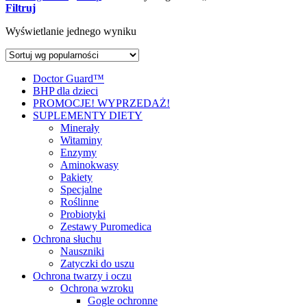
Filtruj
Wyświetlanie jednego wyniku
Doctor Guard™
BHP dla dzieci
PROMOCJE! WYPRZEDAŻ!
SUPLEMENTY DIETY
Minerały
Witaminy
Enzymy
Aminokwasy
Pakiety
Specjalne
Roślinne
Probiotyki
Zestawy Puromedica
Ochrona słuchu
Nauszniki
Zatyczki do uszu
Ochrona twarzy i oczu
Ochrona wzroku
Gogle ochronne