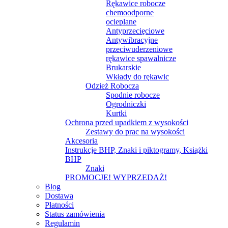
Rękawice robocze
chemoodporne
ocieplane
Antyprzecięciowe
Antywibracyjne
przeciwuderzeniowe
rękawice spawalnicze
Brukarskie
Wkłady do rękawic
Odzież Robocza
Spodnie robocze
Ogrodniczki
Kurtki
Ochrona przed upadkiem z wysokości
Zestawy do prac na wysokości
Akcesoria
Instrukcje BHP, Znaki i piktogramy, Książki
BHP
Znaki
PROMOCJE! WYPRZEDAŻ!
Blog
Dostawa
Płatności
Status zamówienia
Regulamin