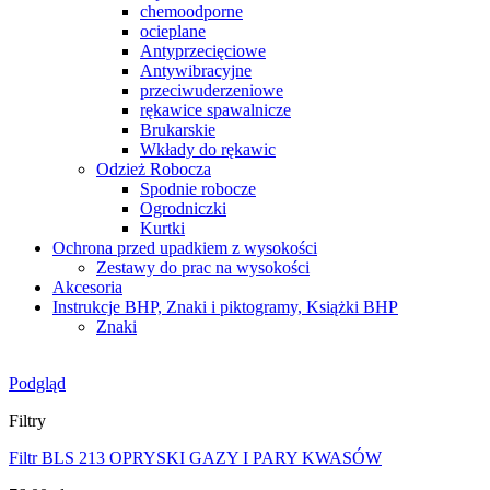
chemoodporne
ocieplane
Antyprzecięciowe
Antywibracyjne
przeciwuderzeniowe
rękawice spawalnicze
Brukarskie
Wkłady do rękawic
Odzież Robocza
Spodnie robocze
Ogrodniczki
Kurtki
Ochrona przed upadkiem z wysokości
Zestawy do prac na wysokości
Akcesoria
Instrukcje BHP, Znaki i piktogramy, Książki BHP
Znaki
Podgląd
Filtry
Filtr BLS 213 OPRYSKI GAZY I PARY KWASÓW