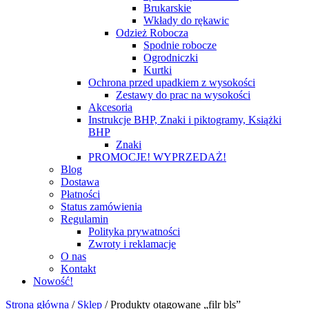
Brukarskie
Wkłady do rękawic
Odzież Robocza
Spodnie robocze
Ogrodniczki
Kurtki
Ochrona przed upadkiem z wysokości
Zestawy do prac na wysokości
Akcesoria
Instrukcje BHP, Znaki i piktogramy, Książki
BHP
Znaki
PROMOCJE! WYPRZEDAŻ!
Blog
Dostawa
Płatności
Status zamówienia
Regulamin
Polityka prywatności
Zwroty i reklamacje
O nas
Kontakt
Nowość!
Strona główna
/
Sklep
/
Produkty otagowane „filr bls”