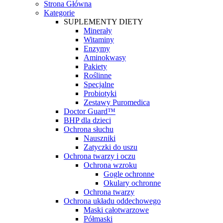
Strona Główna
Kategorie
SUPLEMENTY DIETY
Minerały
Witaminy
Enzymy
Aminokwasy
Pakiety
Roślinne
Specjalne
Probiotyki
Zestawy Puromedica
Doctor Guard™
BHP dla dzieci
Ochrona słuchu
Nauszniki
Zatyczki do uszu
Ochrona twarzy i oczu
Ochrona wzroku
Gogle ochronne
Okulary ochronne
Ochrona twarzy
Ochrona układu oddechowego
Maski całotwarzowe
Półmaski