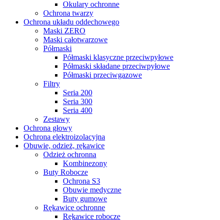
Okulary ochronne
Ochrona twarzy
Ochrona układu oddechowego
Maski ZERO
Maski całotwarzowe
Półmaski
Półmaski klasyczne przeciwpyłowe
Półmaski składane przeciwpyłowe
Półmaski przeciwgazowe
Filtry
Seria 200
Seria 300
Seria 400
Zestawy
Ochrona głowy
Ochrona elektroizolacyjna
Obuwie, odzież, rękawice
Odzież ochronna
Kombinezony
Buty Robocze
Ochrona S3
Obuwie medyczne
Buty gumowe
Rękawice ochronne
Rękawice robocze