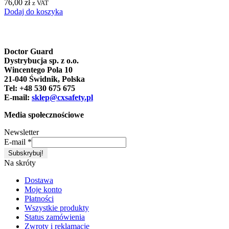
76,00
zł
z VAT
Dodaj do koszyka
Doctor Guard
Dystrybucja sp. z o.o.
Wincentego Pola 10
21-040 Świdnik, Polska
Tel: +48 530 675 675
E-mail:
sklep@cxsafety.pl
Media społecznościowe
Newsletter
E-mail
*
Na skróty
Dostawa
Moje konto
Płatności
Wszystkie produkty
Status zamówienia
Zwroty i reklamacje