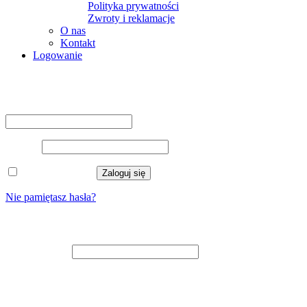
Polityka prywatności
Zwroty i reklamacje
O nas
Kontakt
Logowanie
Logowanie
Nazwa użytkownika lub adres e-mail
*
Hasło
*
Zapamiętaj mnie
Zaloguj się
Nie pamiętasz hasła?
Zarejestruj się
Adres e-mail
*
Na adres e-mail zostanie wysłany odnośnik do ustawienia nowego
hasła.