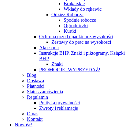
Brukarskie
Wkłady do rękawic
Odzież Robocza
Spodnie robocze
Ogrodniczki
Kurtki
Ochrona przed upadkiem z wysokości
Zestawy do prac na wysokości
Akcesoria
Instrukcje BHP, Znaki i piktogramy, Książki
BHP
Znaki
PROMOCJE! WYPRZEDAŻ!
Blog
Dostawa
Płatności
Status zamówienia
Regulamin
Polityka prywatności
Zwroty i reklamacje
O nas
Kontakt
Nowość!