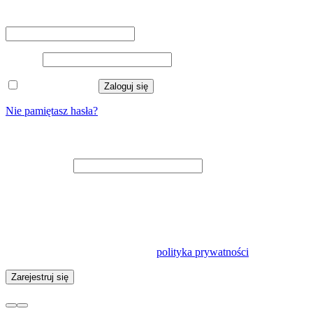
Nazwa użytkownika lub adres e-mail
*
Hasło
*
Zapamiętaj mnie
Zaloguj się
Nie pamiętasz hasła?
Zarejestruj się
Adres e-mail
*
Na adres e-mail zostanie wysłany odnośnik do ustawienia nowego
hasła.
Twoje dane osobowe będą wykorzystywane w celu usprawnienia
korzystania z tej witryny, zarządzania dostępem do konta oraz do
innych celów opisanych w naszej
polityka prywatności
.
Zarejestruj się