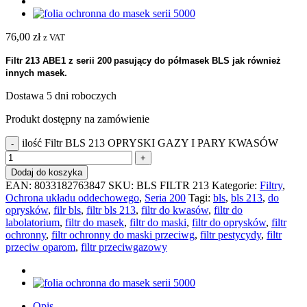
76,00
zł
z VAT
Filtr
213 ABE1 z serii 200
pasujący do półmasek BLS
jak również
innych masek.
Dostawa 5 dni roboczych
Produkt dostępny na zamówienie
ilość Filtr BLS 213 OPRYSKI GAZY I PARY KWASÓW
Dodaj do koszyka
EAN:
8033182763847
SKU:
BLS FILTR 213
Kategorie:
Filtry
,
Ochrona układu oddechowego
,
Seria 200
Tagi:
bls
,
bls 213
,
do
oprysków
,
filr bls
,
filtr bls 213
,
filtr do kwasów
,
filtr do
labolatorium
,
filtr do masek
,
filtr do maski
,
filtr do oprysków
,
filtr
ochronny
,
filtr ochronny do maski przeciwg
,
filtr pestycydy
,
filtr
przeciw oparom
,
filtr przeciwgazowy
Opis