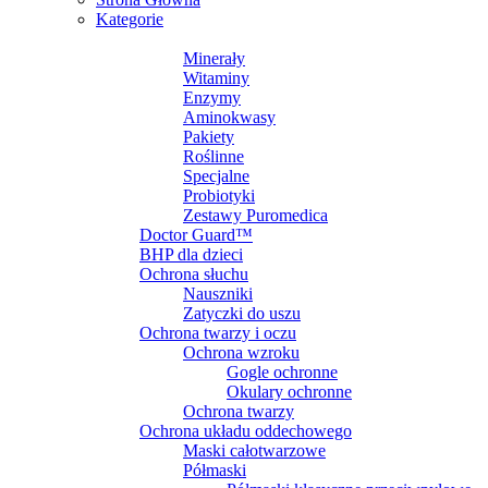
Kategorie
SUPLEMENTY DIETY
Minerały
Witaminy
Enzymy
Aminokwasy
Pakiety
Roślinne
Specjalne
Probiotyki
Zestawy Puromedica
Doctor Guard™
BHP dla dzieci
Ochrona słuchu
Nauszniki
Zatyczki do uszu
Ochrona twarzy i oczu
Ochrona wzroku
Gogle ochronne
Okulary ochronne
Ochrona twarzy
Ochrona układu oddechowego
Maski całotwarzowe
Półmaski