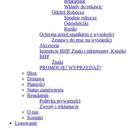
Brukarskie
Wkłady do rękawic
Odzież Robocza
Spodnie robocze
Ogrodniczki
Kurtki
Ochrona przed upadkiem z wysokości
Zestawy do prac na wysokości
Akcesoria
Instrukcje BHP, Znaki i piktogramy, Książki
BHP
Znaki
PROMOCJE! WYPRZEDAŻ!
Blog
Dostawa
Płatności
Status zamówienia
Regulamin
Polityka prywatności
Zwroty i reklamacje
O nas
Kontakt
Logowanie
Logowanie