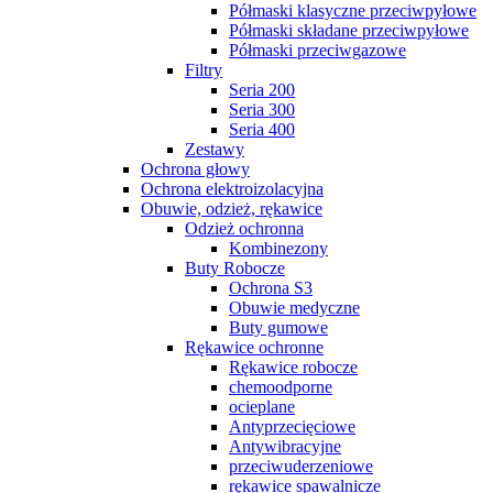
Półmaski klasyczne przeciwpyłowe
Półmaski składane przeciwpyłowe
Półmaski przeciwgazowe
Filtry
Seria 200
Seria 300
Seria 400
Zestawy
Ochrona głowy
Ochrona elektroizolacyjna
Obuwie, odzież, rękawice
Odzież ochronna
Kombinezony
Buty Robocze
Ochrona S3
Obuwie medyczne
Buty gumowe
Rękawice ochronne
Rękawice robocze
chemoodporne
ocieplane
Antyprzecięciowe
Antywibracyjne
przeciwuderzeniowe
rękawice spawalnicze