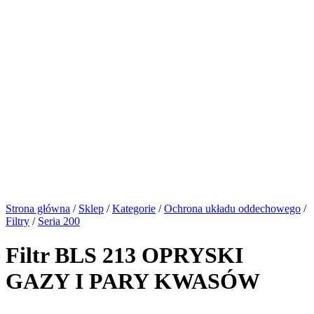
Strona główna
/
Sklep
/
Kategorie
/
Ochrona układu oddechowego
/
Filtry
/
Seria 200
Filtr BLS 213 OPRYSKI
GAZY I PARY KWASÓW