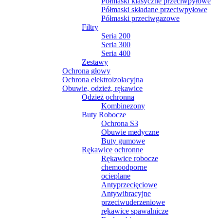
Półmaski klasyczne przeciwpyłowe
Półmaski składane przeciwpyłowe
Półmaski przeciwgazowe
Filtry
Seria 200
Seria 300
Seria 400
Zestawy
Ochrona głowy
Ochrona elektroizolacyjna
Obuwie, odzież, rękawice
Odzież ochronna
Kombinezony
Buty Robocze
Ochrona S3
Obuwie medyczne
Buty gumowe
Rękawice ochronne
Rękawice robocze
chemoodporne
ocieplane
Antyprzecięciowe
Antywibracyjne
przeciwuderzeniowe
rękawice spawalnicze