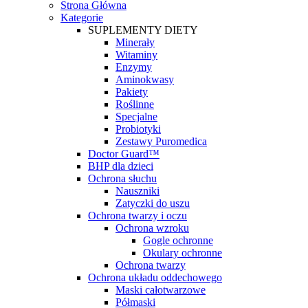
Strona Główna
Kategorie
SUPLEMENTY DIETY
Minerały
Witaminy
Enzymy
Aminokwasy
Pakiety
Roślinne
Specjalne
Probiotyki
Zestawy Puromedica
Doctor Guard™
BHP dla dzieci
Ochrona słuchu
Nauszniki
Zatyczki do uszu
Ochrona twarzy i oczu
Ochrona wzroku
Gogle ochronne
Okulary ochronne
Ochrona twarzy
Ochrona układu oddechowego
Maski całotwarzowe
Półmaski