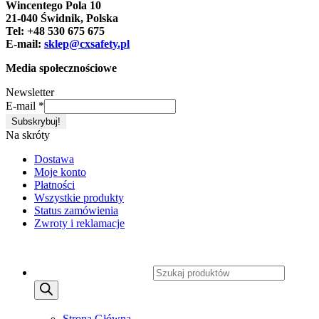
Wincentego Pola 10
21-040 Świdnik, Polska
Tel: +48 530 675 675
E-mail:
sklep@cxsafety.pl
Media społecznościowe
Newsletter
E-mail
*
Na skróty
Dostawa
Moje konto
Płatności
Wszystkie produkty
Status zamówienia
Zwroty i reklamacje
Copyright 2026 ©
CXSafety.pl
Wyszukiwarka produktów
MENU
MENU
Strona Główna