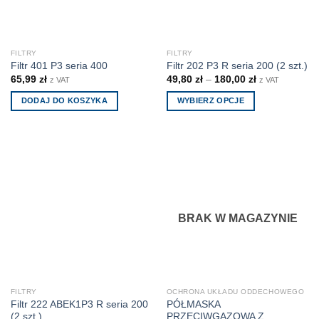
FILTRY
FILTRY
Filtr 401 P3 seria 400
Filtr 202 P3 R seria 200 (2 szt.)
65,99
zł
49,80
zł
–
180,00
zł
z VAT
z VAT
DODAJ DO KOSZYKA
WYBIERZ OPCJE
Ten
produkt
ma
wiele
wariantów.
Opcje
można
BRAK W MAGAZYNIE
wybrać
na
stronie
produktu
FILTRY
OCHRONA UKŁADU ODDECHOWEGO
Filtr 222 ABEK1P3 R seria 200
PÓŁMASKA
(2 szt.)
PRZECIWGAZOWA Z