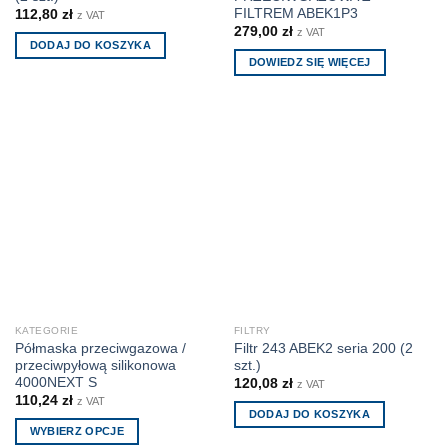
FILTREM ABEK1P3
112,80
zł
z VAT
279,00
zł
z VAT
DODAJ DO KOSZYKA
DOWIEDZ SIĘ WIĘCEJ
KATEGORIE
FILTRY
Półmaska przeciwgazowa /
Filtr 243 ABEK2 seria 200 (2
przeciwpyłową silikonowa
szt.)
4000NEXT S
120,08
zł
z VAT
110,24
zł
z VAT
DODAJ DO KOSZYKA
WYBIERZ OPCJE