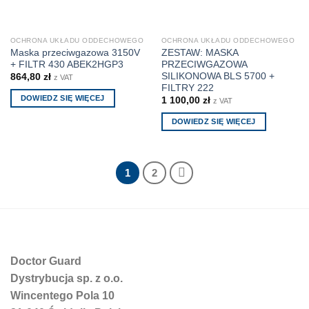
OCHRONA UKŁADU ODDECHOWEGO
OCHRONA UKŁADU ODDECHOWEGO
Maska przeciwgazowa 3150V
ZESTAW: MASKA
+ FILTR 430 ABEK2HGP3
PRZECIWGAZOWA
SILIKONOWA BLS 5700 +
864,80
zł
z VAT
FILTRY 222
DOWIEDZ SIĘ WIĘCEJ
1 100,00
zł
z VAT
DOWIEDZ SIĘ WIĘCEJ
1
2
Doctor Guard
Dystrybucja sp. z o.o.
Wincentego Pola 10