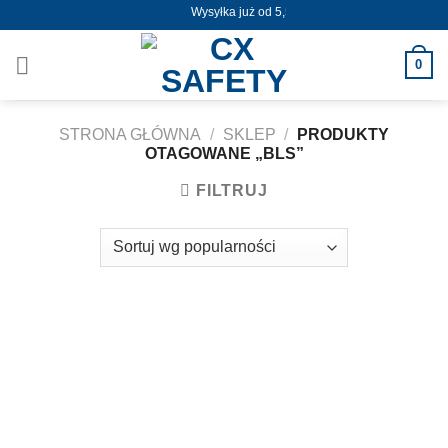
Skip
Wysyłka już od 5,50zł !
to
content
0
STRONA GŁÓWNA
/
SKLEP
/
PRODUKTY
OTAGOWANE „BLS”
FILTRUJ