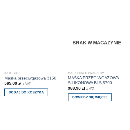
Ten
produkt
ma
wiele
wariantów.
Opcje
można
BRAK W MAGAZYNIE
wybrać
na
stronie
produktu
KATEGORIE
MASKI CAŁOTWARZOWE
MASKA PRZECIWGAZOWA
Maska przeciwgazowa 3150
SILIKONOWA BLS 5700
565,00
zł
z VAT
988,90
zł
z VAT
DODAJ DO KOSZYKA
DOWIEDZ SIĘ WIĘCEJ