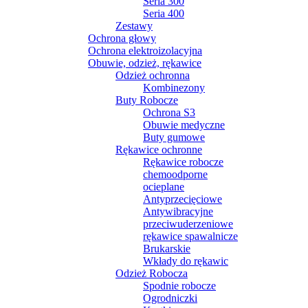
Seria 300
Seria 400
Zestawy
Ochrona głowy
Ochrona elektroizolacyjna
Obuwie, odzież, rękawice
Odzież ochronna
Kombinezony
Buty Robocze
Ochrona S3
Obuwie medyczne
Buty gumowe
Rękawice ochronne
Rękawice robocze
chemoodporne
ocieplane
Antyprzecięciowe
Antywibracyjne
przeciwuderzeniowe
rękawice spawalnicze
Brukarskie
Wkłady do rękawic
Odzież Robocza
Spodnie robocze
Ogrodniczki