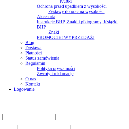
Kurtki
Ochrona przed upadkiem z wysokości
Zestawy do prac na wysokości
Akcesoria
Instrukcje BHP, Znaki i piktogramy, Książki
BHP
Znaki
PROMOCJE! WYPRZEDAŻ!
Blog
Dostawa
Płatności
Status zamówienia
Regulamin
Polityka prywatności
Zwroty i reklamacje
O nas
Kontakt
Logowanie
Logowanie
Nazwa użytkownika lub adres e-mail
*
Hasło
*