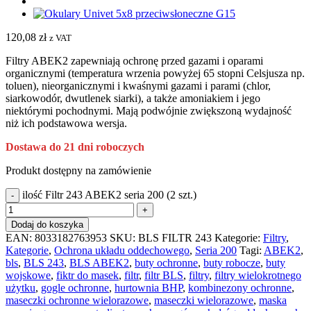
120,08
zł
z VAT
Filtry ABEK2 zapewniają ochronę przed gazami i oparami
organicznymi (temperatura wrzenia powyżej 65 stopni Celsjusza np.
toluen), nieorganicznymi i kwaśnymi gazami i parami (chlor,
siarkowodór, dwutlenek siarki), a także amoniakiem i jego
niektórymi pochodnymi. Mają podwójnie zwiększoną wydajność
niż ich podstawowa wersja.
Dostawa do 21 dni roboczych
Produkt dostępny na zamówienie
ilość Filtr 243 ABEK2 seria 200 (2 szt.)
Dodaj do koszyka
EAN:
8033182763953
SKU:
BLS FILTR 243
Kategorie:
Filtry
,
Kategorie
,
Ochrona układu oddechowego
,
Seria 200
Tagi:
ABEK2
,
bls
,
BLS 243
,
BLS ABEK2
,
buty ochronne
,
buty robocze
,
buty
wojskowe
,
fiktr do masek
,
filtr
,
filtr BLS
,
filtry
,
filtry wielokrotnego
użytku
,
gogle ochronne
,
hurtownia BHP
,
kombinezony ochronne
,
maseczki ochronne wielorazowe
,
maseczki wielorazowe
,
maska