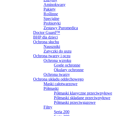
Aminokwasy
Pakiety
Roślinne
Specjalne
Probiotyki
Zestawy Puromedica
Doctor Guard™
BHP dla dzieci
Ochrona słuchu
Nauszniki
Zatyczki do uszu
Ochrona twarzy i oczu
Ochrona wzroku
Gogle ochronne
Okulary ochronne
Ochrona twarzy
Ochrona układu oddechowego
Maski całotwarzowe
Półmaski
Półmaski klasyczne przeciwpyłowe
Półmaski składane przeciwpyłowe
Półmaski przeciwgazowe
Filtry
Seria 200