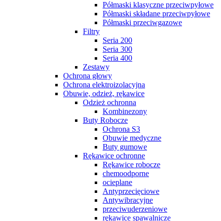
Półmaski klasyczne przeciwpyłowe
Półmaski składane przeciwpyłowe
Półmaski przeciwgazowe
Filtry
Seria 200
Seria 300
Seria 400
Zestawy
Ochrona głowy
Ochrona elektroizolacyjna
Obuwie, odzież, rękawice
Odzież ochronna
Kombinezony
Buty Robocze
Ochrona S3
Obuwie medyczne
Buty gumowe
Rękawice ochronne
Rękawice robocze
chemoodporne
ocieplane
Antyprzecięciowe
Antywibracyjne
przeciwuderzeniowe
rękawice spawalnicze