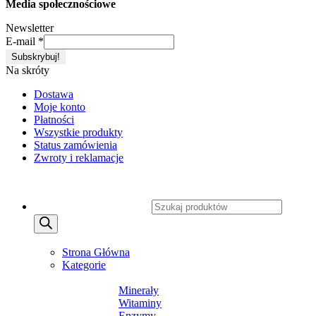
Media społecznościowe
Newsletter
E-mail
*
Na skróty
Dostawa
Moje konto
Płatności
Wszystkie produkty
Status zamówienia
Zwroty i reklamacje
Copyright 2026 ©
CXSafety.pl
Wyszukiwarka produktów
MENU
MENU
Strona Główna
Kategorie
SUPLEMENTY DIETY
Minerały
Witaminy
Enzymy