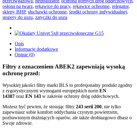
przeciwgazowa
,
neutralizator
,
ochrona górnych dróg oddechowych
,
osłona na twarz
,
rękawice do pracy
,
rękawice ochronne
,
relegator
,
sklepy BHP
,
słuchawki ochronne
,
środki ochrony indywidualnej
,
stopery do uszu
,
zatyczki do uszu
Opis
Informacje dodatkowe
Opinie (0)
Filtry z oznaczeniem ABEK2 zapewniają wysoką
ochronę przed:
Wysokiej jakości filtry marki BLS to profesjonalny produkt zgodny
z rygorystycznymi wymogami europejskich norm
EN
14387
oraz
EN 143
w zakresie ochrony dróg oddechowych.
Możesz być pewien, że stosując filtry
243 serii 200
, nie tylko
zapewniasz sobie komfort oddychania czystym powietrzem,
pozbawionym drażniących oparów, ale także drobiazgowo dbasz o
Swoje zdrowie.