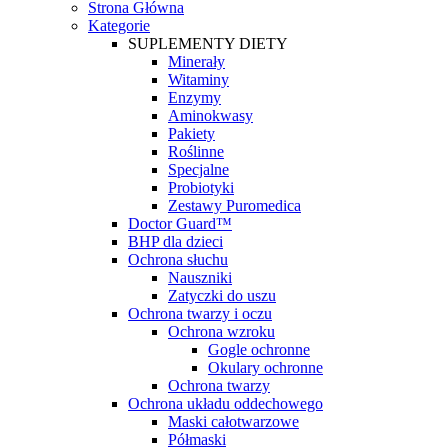
Strona Główna
Kategorie
SUPLEMENTY DIETY
Minerały
Witaminy
Enzymy
Aminokwasy
Pakiety
Roślinne
Specjalne
Probiotyki
Zestawy Puromedica
Doctor Guard™
BHP dla dzieci
Ochrona słuchu
Nauszniki
Zatyczki do uszu
Ochrona twarzy i oczu
Ochrona wzroku
Gogle ochronne
Okulary ochronne
Ochrona twarzy
Ochrona układu oddechowego
Maski całotwarzowe
Półmaski