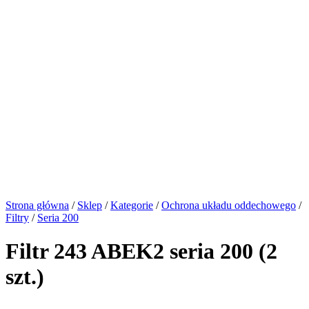
Strona główna
/
Sklep
/
Kategorie
/
Ochrona układu oddechowego
/
Filtry
/
Seria 200
Filtr 243 ABEK2 seria 200 (2
szt.)