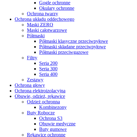
Gogle ochronne
Okulary ochronne
Ochrona twarzy
Ochrona układu oddechowego
Maski ZERO
Maski całotwarzowe
Półmaski
Półmaski klasyczne przeciwpyłowe
Półmaski składane przeciwpyłowe
Półmaski przeciwgazowe
Filtry
Seria 200
Seria 300
Seria 400
Zestawy
Ochrona głowy
Ochrona elektroizolacyjna
Obuwie, odzież, rękawice
Odzież ochronna
Kombinezony
Buty Robocze
Ochrona S3
Obuwie medyczne
Buty gumowe
Rękawice ochronne