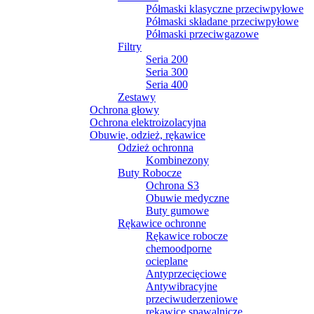
Półmaski klasyczne przeciwpyłowe
Półmaski składane przeciwpyłowe
Półmaski przeciwgazowe
Filtry
Seria 200
Seria 300
Seria 400
Zestawy
Ochrona głowy
Ochrona elektroizolacyjna
Obuwie, odzież, rękawice
Odzież ochronna
Kombinezony
Buty Robocze
Ochrona S3
Obuwie medyczne
Buty gumowe
Rękawice ochronne
Rękawice robocze
chemoodporne
ocieplane
Antyprzecięciowe
Antywibracyjne
przeciwuderzeniowe
rękawice spawalnicze