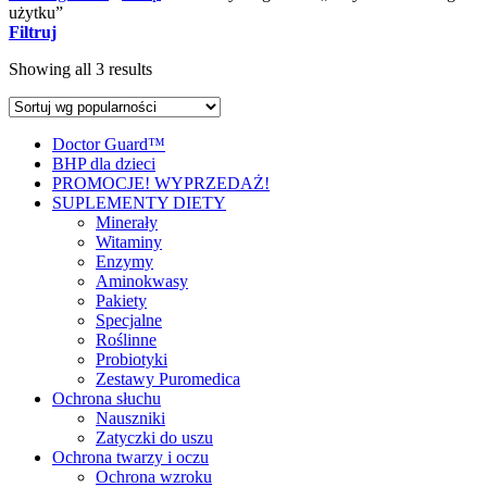
użytku”
Filtruj
Showing all 3 results
Doctor Guard™
BHP dla dzieci
PROMOCJE! WYPRZEDAŻ!
SUPLEMENTY DIETY
Minerały
Witaminy
Enzymy
Aminokwasy
Pakiety
Specjalne
Roślinne
Probiotyki
Zestawy Puromedica
Ochrona słuchu
Nauszniki
Zatyczki do uszu
Ochrona twarzy i oczu
Ochrona wzroku