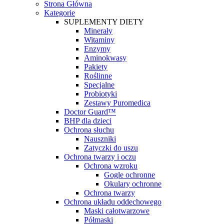
Strona Główna
Kategorie
SUPLEMENTY DIETY
Minerały
Witaminy
Enzymy
Aminokwasy
Pakiety
Roślinne
Specjalne
Probiotyki
Zestawy Puromedica
Doctor Guard™
BHP dla dzieci
Ochrona słuchu
Nauszniki
Zatyczki do uszu
Ochrona twarzy i oczu
Ochrona wzroku
Gogle ochronne
Okulary ochronne
Ochrona twarzy
Ochrona układu oddechowego
Maski całotwarzowe
Półmaski