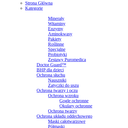
Strona Główna
Kategorie
SUPLEMENTY DIETY
Minerały
Witaminy
Enzymy
Aminokwasy
Pakiety
Roślinne
Specjalne
Probiotyki
Zestawy Puromedica
Doctor Guard™
BHP dla dzieci
Ochrona słuchu
Nauszniki
Zatyczki do uszu
Ochrona twarzy i oczu
Ochrona wzroku
Gogle ochronne
Okulary ochronne
Ochrona twarzy
Ochrona układu oddechowego
Maski całotwarzowe
Półmaski