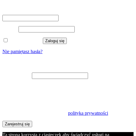
Logowanie
Nazwa użytkownika lub adres e-mail
*
Hasło
*
Zapamiętaj mnie
Zaloguj się
Nie pamiętasz hasła?
Zarejestruj się
Adres e-mail
*
Na adres e-mail zostanie wysłany odnośnik do ustawienia nowego
hasła.
Twoje dane osobowe będą wykorzystywane w celu usprawnienia
korzystania z tej witryny, zarządzania dostępem do konta oraz do
innych celów opisanych w naszej
polityka prywatności
.
Zarejestruj się
Ta strona korzysta z ciasteczek aby świadczyć usługi na