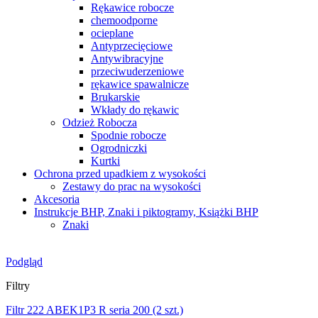
Rękawice robocze
chemoodporne
ocieplane
Antyprzecięciowe
Antywibracyjne
przeciwuderzeniowe
rękawice spawalnicze
Brukarskie
Wkłady do rękawic
Odzież Robocza
Spodnie robocze
Ogrodniczki
Kurtki
Ochrona przed upadkiem z wysokości
Zestawy do prac na wysokości
Akcesoria
Instrukcje BHP, Znaki i piktogramy, Książki BHP
Znaki
Podgląd
Filtry
Filtr 222 ABEK1P3 R seria 200 (2 szt.)