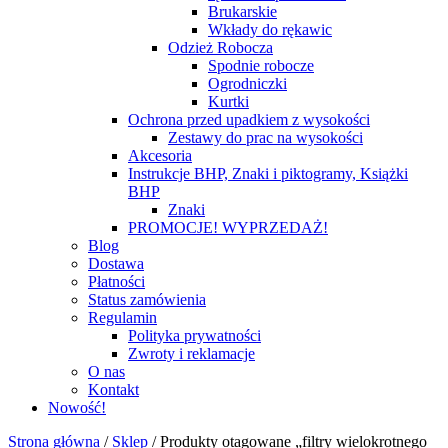
Brukarskie
Wkłady do rękawic
Odzież Robocza
Spodnie robocze
Ogrodniczki
Kurtki
Ochrona przed upadkiem z wysokości
Zestawy do prac na wysokości
Akcesoria
Instrukcje BHP, Znaki i piktogramy, Książki
BHP
Znaki
PROMOCJE! WYPRZEDAŻ!
Blog
Dostawa
Płatności
Status zamówienia
Regulamin
Polityka prywatności
Zwroty i reklamacje
O nas
Kontakt
Nowość!
Strona główna
/
Sklep
/
Produkty otagowane „filtry wielokrotnego