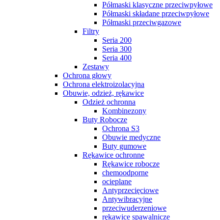
Półmaski klasyczne przeciwpyłowe
Półmaski składane przeciwpyłowe
Półmaski przeciwgazowe
Filtry
Seria 200
Seria 300
Seria 400
Zestawy
Ochrona głowy
Ochrona elektroizolacyjna
Obuwie, odzież, rękawice
Odzież ochronna
Kombinezony
Buty Robocze
Ochrona S3
Obuwie medyczne
Buty gumowe
Rękawice ochronne
Rękawice robocze
chemoodporne
ocieplane
Antyprzecięciowe
Antywibracyjne
przeciwuderzeniowe
rękawice spawalnicze