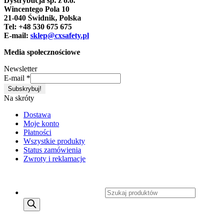
Dystrybucja sp. z o.o.
Wincentego Pola 10
21-040 Świdnik, Polska
Tel: +48 530 675 675
E-mail:
sklep@cxsafety.pl
Media społecznościowe
Newsletter
E-mail
*
Na skróty
Dostawa
Moje konto
Płatności
Wszystkie produkty
Status zamówienia
Zwroty i reklamacje
Copyright 2026 ©
CXSafety.pl
Wyszukiwarka produktów
MENU
MENU