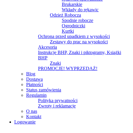
Brukarskie
Wkłady do rękawic
Odzież Robocza
Spodnie robocze
Ogrodniczki
Kurtki
Ochrona przed upadkiem z wysokości
Zestawy do prac na wysokości
Akcesoria
Instrukcje BHP, Znaki i piktogramy, Książki
BHP
Znaki
PROMOCJE! WYPRZEDAŻ!
Blog
Dostawa
Płatności
Status zamówienia
Regulamin
Polityka prywatności
Zwroty i reklamacje
O nas
Kontakt
Logowanie