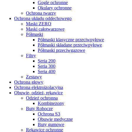
Gogle ochronne
Okulary ochronne
Ochrona twarzy
Ochrona układu oddechowego
Maski ZERO
Maski całotwarzowe
Półmaski
Półmaski klasyczne przeciwpyłowe
Półmaski składane przeciwpyłowe
Półmaski przeciwgazowe
Filtry
Seria 200
Seria 300
Seria 400
Zestawy
Ochrona głowy
Ochrona elektroizolacyjna
Obuwie, odzież, rękawice
Odzież ochronna
Kombinezony
Buty Robocze
Ochrona S3
Obuwie medyczne
Buty gumowe
Rękawice ochronne