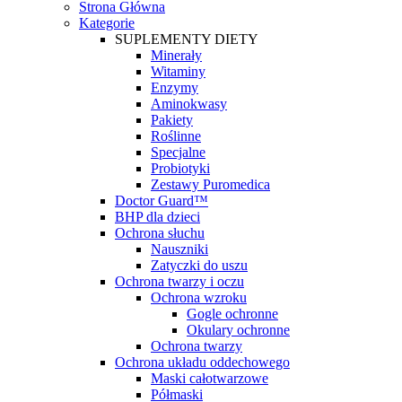
Strona Główna
Kategorie
SUPLEMENTY DIETY
Minerały
Witaminy
Enzymy
Aminokwasy
Pakiety
Roślinne
Specjalne
Probiotyki
Zestawy Puromedica
Doctor Guard™
BHP dla dzieci
Ochrona słuchu
Nauszniki
Zatyczki do uszu
Ochrona twarzy i oczu
Ochrona wzroku
Gogle ochronne
Okulary ochronne
Ochrona twarzy
Ochrona układu oddechowego
Maski całotwarzowe
Półmaski