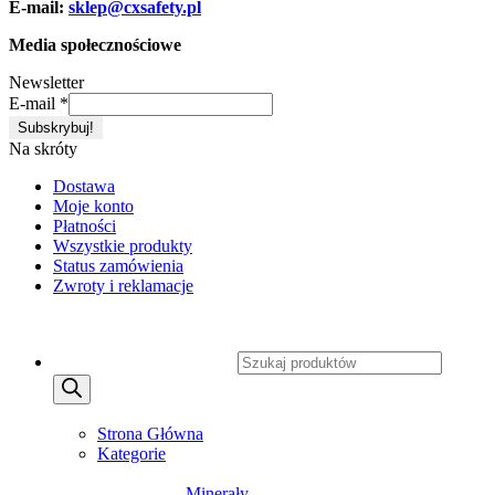
E-mail:
sklep@cxsafety.pl
Media społecznościowe
Newsletter
E-mail
*
Na skróty
Dostawa
Moje konto
Płatności
Wszystkie produkty
Status zamówienia
Zwroty i reklamacje
Copyright 2026 ©
CXSafety.pl
Wyszukiwarka produktów
MENU
MENU
Strona Główna
Kategorie
SUPLEMENTY DIETY
Minerały