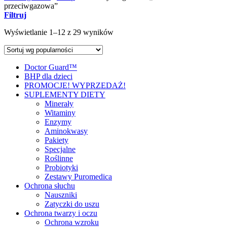
przeciwgazowa”
Filtruj
Wyświetlanie 1–12 z 29 wyników
Doctor Guard™
BHP dla dzieci
PROMOCJE! WYPRZEDAŻ!
SUPLEMENTY DIETY
Minerały
Witaminy
Enzymy
Aminokwasy
Pakiety
Specjalne
Roślinne
Probiotyki
Zestawy Puromedica
Ochrona słuchu
Nauszniki
Zatyczki do uszu
Ochrona twarzy i oczu
Ochrona wzroku