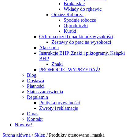
Brukarskie
Wkłady do rękawic
Odzież Robocza
Spodnie robocze
Ogrodniczki
Kurtki
Ochrona przed upadkiem z wysokości
Zestawy do prac na wysokości
Akcesoria
Instrukcje BHP, Znaki i piktogramy, Książki
BHP
Znaki
PROMOCJE! WYPRZEDAŻ!
Blog
Dostawa
Płatności
Status zamówienia
Regulamin
Polityka prywatności
Zwroty i reklamacje
O nas
Kontakt
Nowość!
Strona główna
/
Sklep
/
Produkty otagowane „maska