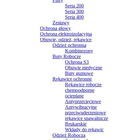
Filtry
Seria 200
Seria 300
Seria 400
Zestawy
Ochrona głowy
Ochrona elektroizolacyjna
Obuwie, odzież, rękawice
Odzież ochronna
Kombinezony
Buty Robocze
Ochrona S3
Obuwie medyczne
Buty gumowe
Rękawice ochronne
Rękawice robocze
chemoodporne
ocieplane
Antyprzecięciowe
Antywibracyjne
przeciwuderzeniowe
rękawice spawalnicze
Brukarskie
Wkłady do rękawic
Odzież Robocza