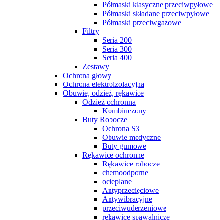
Półmaski klasyczne przeciwpyłowe
Półmaski składane przeciwpyłowe
Półmaski przeciwgazowe
Filtry
Seria 200
Seria 300
Seria 400
Zestawy
Ochrona głowy
Ochrona elektroizolacyjna
Obuwie, odzież, rękawice
Odzież ochronna
Kombinezony
Buty Robocze
Ochrona S3
Obuwie medyczne
Buty gumowe
Rękawice ochronne
Rękawice robocze
chemoodporne
ocieplane
Antyprzecięciowe
Antywibracyjne
przeciwuderzeniowe
rękawice spawalnicze