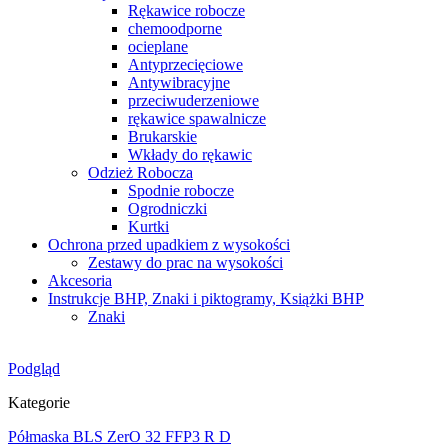
Rękawice robocze
chemoodporne
ocieplane
Antyprzecięciowe
Antywibracyjne
przeciwuderzeniowe
rękawice spawalnicze
Brukarskie
Wkłady do rękawic
Odzież Robocza
Spodnie robocze
Ogrodniczki
Kurtki
Ochrona przed upadkiem z wysokości
Zestawy do prac na wysokości
Akcesoria
Instrukcje BHP, Znaki i piktogramy, Książki BHP
Znaki
Podgląd
Kategorie
Półmaska BLS ZerO 32 FFP3 R D