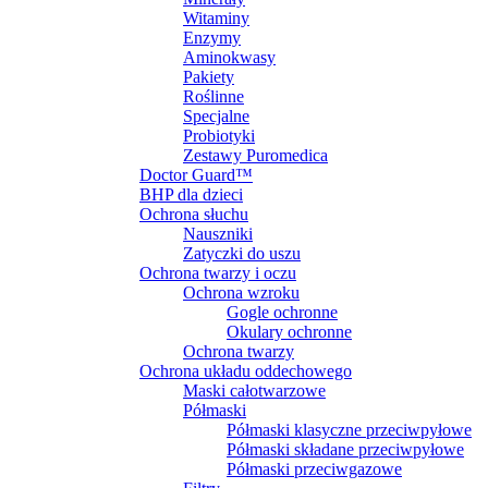
Witaminy
Enzymy
Aminokwasy
Pakiety
Roślinne
Specjalne
Probiotyki
Zestawy Puromedica
Doctor Guard™
BHP dla dzieci
Ochrona słuchu
Nauszniki
Zatyczki do uszu
Ochrona twarzy i oczu
Ochrona wzroku
Gogle ochronne
Okulary ochronne
Ochrona twarzy
Ochrona układu oddechowego
Maski całotwarzowe
Półmaski
Półmaski klasyczne przeciwpyłowe
Półmaski składane przeciwpyłowe
Półmaski przeciwgazowe