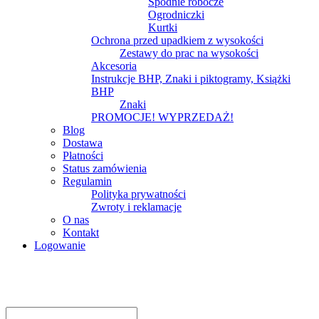
Spodnie robocze
Ogrodniczki
Kurtki
Ochrona przed upadkiem z wysokości
Zestawy do prac na wysokości
Akcesoria
Instrukcje BHP, Znaki i piktogramy, Książki
BHP
Znaki
PROMOCJE! WYPRZEDAŻ!
Blog
Dostawa
Płatności
Status zamówienia
Regulamin
Polityka prywatności
Zwroty i reklamacje
O nas
Kontakt
Logowanie
Logowanie
Nazwa użytkownika lub adres e-mail
*