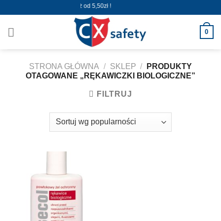
Skip
Wysyłka już od 5,50zł !
to
content
0
STRONA GŁÓWNA
/
SKLEP
/
PRODUKTY
OTAGOWANE „RĘKAWICZKI BIOLOGICZNE”
FILTRUJ